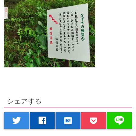
シェアする
line
twitter
facebook
hatenabookmark