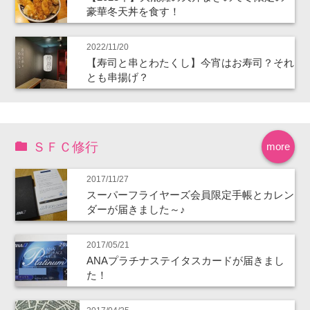
豪華冬天丼を食す！
2022/11/20
【寿司と串とわたくし】今宵はお寿司？それ
とも串揚げ？
ＳＦＣ修行
more
2017/11/27
スーパーフライヤーズ会員限定手帳とカレン
ダーが届きました～♪
2017/05/21
ANAプラチナステイタスカードが届きまし
た！