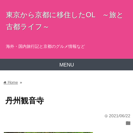
東京から京都に移住したOL ～旅と
古都ライフ～
海外・国内旅行記と京都のグルメ情報など
MENU
Home
»
home
丹州観音寺
2021/06/22
time
folder