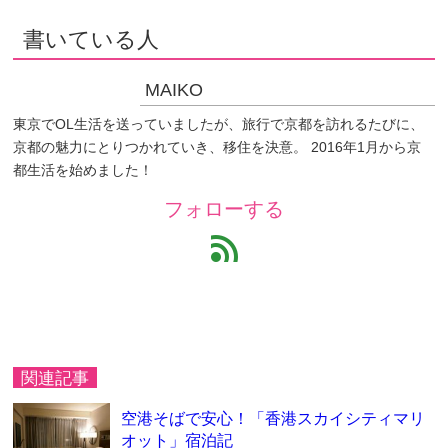
書いている人
MAIKO
東京でOL生活を送っていましたが、旅行で京都を訪れるたびに、
京都の魅力にとりつかれていき、移住を決意。 2016年1月から京
都生活を始めました！
フォローする
feed
関連記事
空港そばで安心！「香港スカイシティマリ
オット」宿泊記