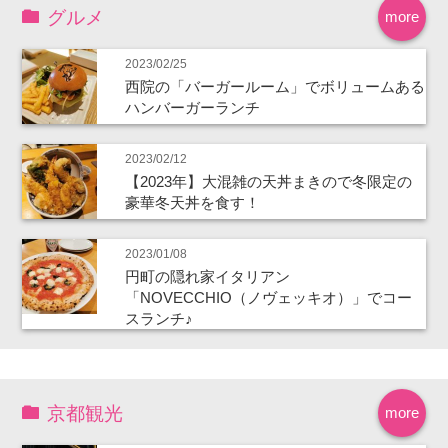
グルメ
more
2023/02/25
西院の「バーガールーム」でボリュームある
ハンバーガーランチ
2023/02/12
【2023年】大混雑の天丼まきので冬限定の
豪華冬天丼を食す！
2023/01/08
円町の隠れ家イタリアン
「NOVECCHIO（ノヴェッキオ）」でコー
スランチ♪
京都観光
more