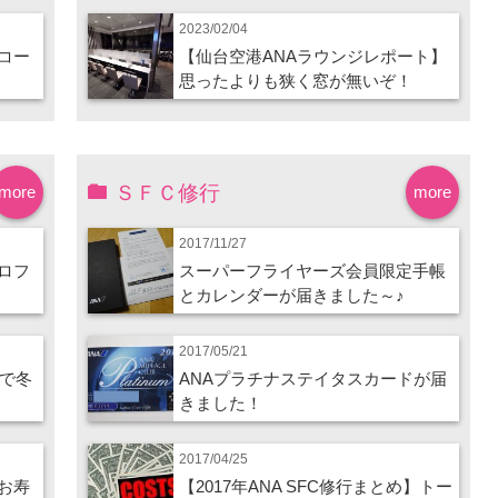
2023/02/04
コー
【仙台空港ANAラウンジレポート】
思ったよりも狭く窓が無いぞ！
ＳＦＣ修行
more
more
2017/11/27
ロフ
スーパーフライヤーズ会員限定手帳
とカレンダーが届きました～♪
2017/05/21
ので冬
ANAプラチナステイタスカードが届
きました！
2017/04/25
お寿
【2017年ANA SFC修行まとめ】トー