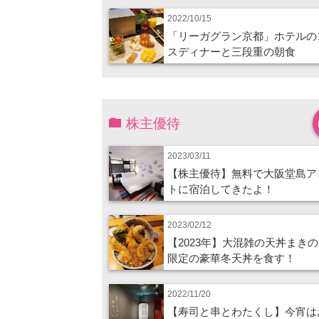
2022/10/15
「リーガグラン京都」ホテルの
スディナーと三段重の朝食
株主優待
2023/03/11
【株主優待】無料で大阪堂島ア
トに宿泊してきたよ！
2023/02/12
【2023年】大混雑の天丼まき
限定の豪華冬天丼を食す！
2022/11/20
【寿司と串とわたくし】今宵は