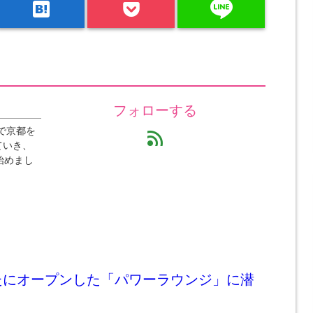
line
hatenabookmark
フォローする
で京都を
feed
ていき、
始めまし
たにオープンした「パワーラウンジ」に潜