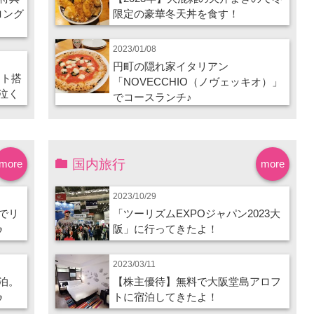
ロング
限定の豪華冬天丼を食す！
2023/01/08
円町の隠れ家イタリアン
ート搭
「NOVECCHIO（ノヴェッキオ）」
泣く
でコースランチ♪
国内旅行
more
more
2023/10/29
でリ
「ツーリズムEXPOジャパン2023大
♪
阪」に行ってきたよ！
2023/03/11
泊。
【株主優待】無料で大阪堂島アロフ
♪
トに宿泊してきたよ！