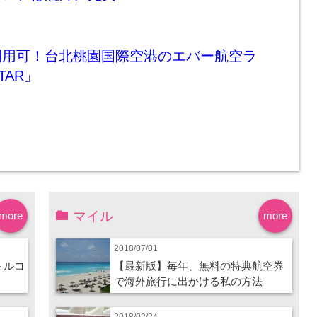
利用可！台北桃園国際空港のエバー航空ラ
TAR」
マイル
more
more
2018/07/01
トルコ
【最新版】毎年、無料の特典航空券
で海外旅行に出かける私の方法
2018/02/24