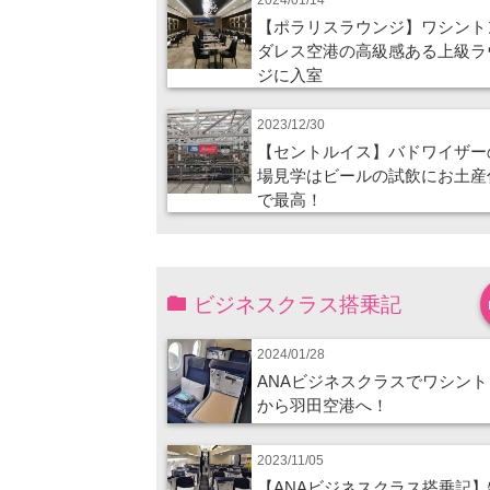
【ポラリスラウンジ】ワシント
ダレス空港の高級感ある上級ラ
ジに入室
2023/12/30
【セントルイス】バドワイザー
場見学はビールの試飲にお土産
で最高！
ビジネスクラス搭乗記
2024/01/28
ANAビジネスクラスでワシント
から羽田空港へ！
2023/11/05
【ANAビジネスクラス搭乗記】