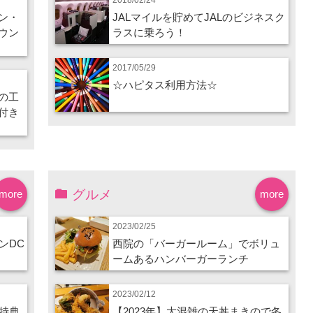
ン・
JALマイルを貯めてJALのビジネスク
ウン
ラスに乗ろう！
2017/05/29
☆ハピタス利用方法☆
の工
付き
グルメ
more
more
2023/02/25
ンDC
西院の「バーガールーム」でボリュ
ームあるハンバーガーランチ
2023/02/12
特典
【2023年】大混雑の天丼まきので冬