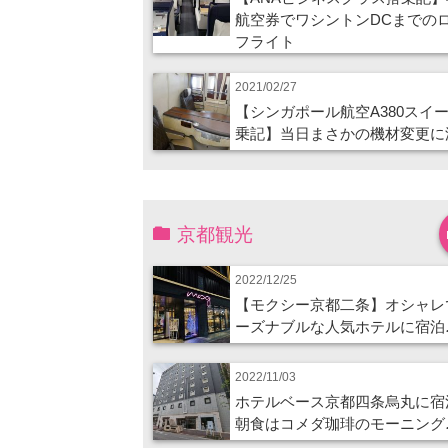
航空券でワシントンDCまでの
フライト
2021/02/27
【シンガポール航空A380スイ
乗記】当日まさかの機材変更に
京都観光
2022/12/25
【モクシー京都二条】オシャレ
ーズナブルな人気ホテルに宿泊
2022/11/03
ホテルベース京都四条烏丸に宿
朝食はコメダ珈琲のモーニング