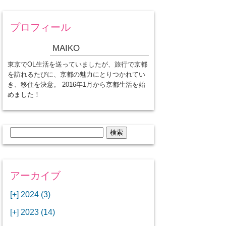
プロフィール
MAIKO
東京でOL生活を送っていましたが、旅行で京都
を訪れるたびに、京都の魅力にとりつかれてい
き、移住を決意。 2016年1月から京都生活を始
めました！
検
索:
アーカイブ
[+]
2024 (3)
[+]
1月 (3)
[+]
2023 (14)
ANAビジネスクラスでワシントン
[+]
12月 (3)
DCから羽田空港へ！