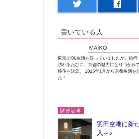
twitter
facebook
書いている人
MAIKO
東京でOL生活を送っていましたが、旅行
訪れるたびに、京都の魅力にとりつかれ
移住を決意。 2016年1月から京都生活を
た！
関連記事
羽田空港に新
入～♪