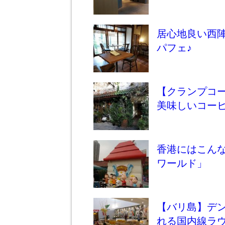
居心地良い西
パフェ♪
【クランプコ
美味しいコーヒ
香港にはこん
ワールド」
【バリ島】デ
れる国内線ラ