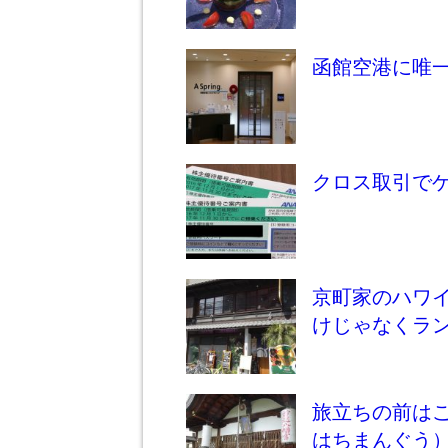
函館空港に唯一
クロス取引でゲ
京町家のハワイ
けじゃなくラ
旅立ちの前は
はちまんぐう