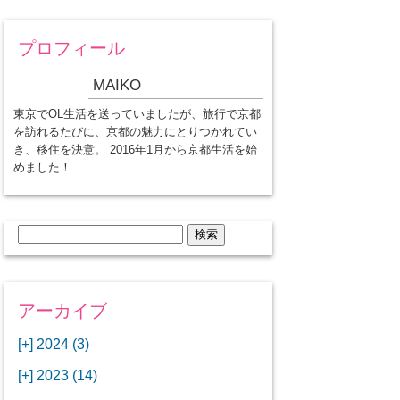
プロフィール
MAIKO
東京でOL生活を送っていましたが、旅行で京都
を訪れるたびに、京都の魅力にとりつかれてい
き、移住を決意。 2016年1月から京都生活を始
めました！
検
索:
アーカイブ
[+]
2024 (3)
[+]
1月 (3)
[+]
2023 (14)
ANAビジネスクラスでワシントン
[+]
12月 (3)
DCから羽田空港へ！