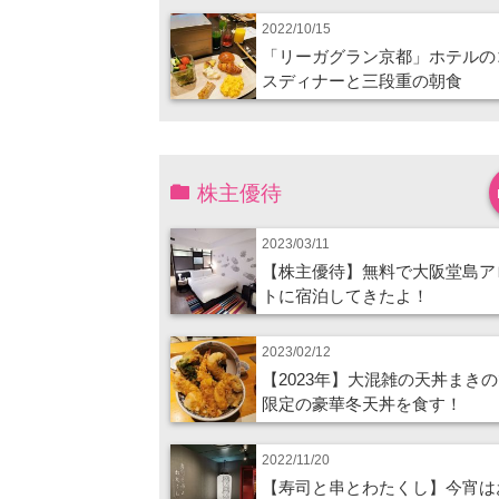
2022/10/15
「リーガグラン京都」ホテルの
スディナーと三段重の朝食
株主優待
2023/03/11
【株主優待】無料で大阪堂島ア
トに宿泊してきたよ！
2023/02/12
【2023年】大混雑の天丼まき
限定の豪華冬天丼を食す！
2022/11/20
【寿司と串とわたくし】今宵は