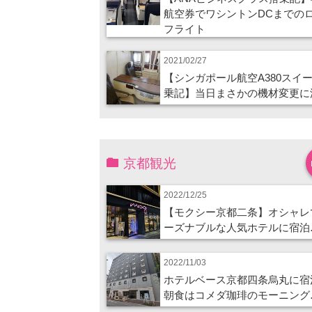
航空券でワシントンDCまでの
フライト
2021/02/27
【シンガポール航空A380スイ
乗記】当日まさかの機材変更に
京都観光
2022/12/25
【モクシー京都二条】オシャレ
ーズナブルな人気ホテルに宿泊
2022/11/03
ホテルベース京都四条烏丸に宿
朝食はコメダ珈琲のモーニング