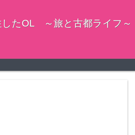
したOL ～旅と古都ライフ～