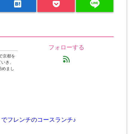
line
hatenabookmark
フォローする
で京都を
feed
ていき、
始めまし
」でフレンチのコースランチ♪