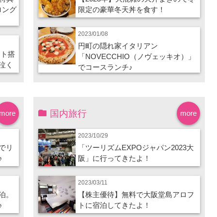
ロング
限定の豪華冬天丼を食す！
2023/01/08
円町の隠れ家イタリアン
ート搭
「NOVECCHIO（ノヴェッキオ）」
泣く
でコースランチ♪
国内旅行
more
more
2023/10/29
でリ
「ツーリズムEXPOジャパン2023大
♪
阪」に行ってきたよ！
2023/03/11
泊。
【株主優待】無料で大阪堂島アロフ
♪
トに宿泊してきたよ！