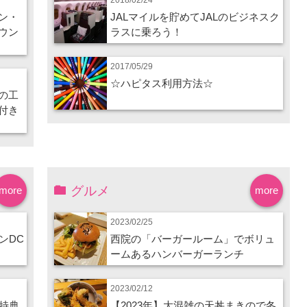
ン・
JALマイルを貯めてJALのビジネスク
ウン
ラスに乗ろう！
2017/05/29
☆ハピタス利用方法☆
の工
付き
グルメ
more
more
2023/02/25
ンDC
西院の「バーガールーム」でボリュ
ームあるハンバーガーランチ
2023/02/12
特典
【2023年】大混雑の天丼まきので冬