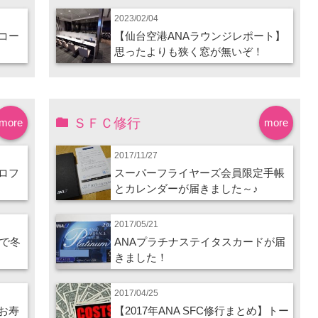
2023/02/04
コー
【仙台空港ANAラウンジレポート】
思ったよりも狭く窓が無いぞ！
ＳＦＣ修行
more
more
2017/11/27
ロフ
スーパーフライヤーズ会員限定手帳
とカレンダーが届きました～♪
2017/05/21
ので冬
ANAプラチナステイタスカードが届
きました！
2017/04/25
お寿
【2017年ANA SFC修行まとめ】トー