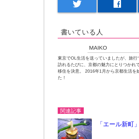
twitter
facebook
書いている人
MAIKO
東京でOL生活を送っていましたが、旅行
訪れるたびに、京都の魅力にとりつかれ
移住を決意。 2016年1月から京都生活を
た！
関連記事
「エール新町