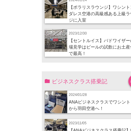
【ポラリスラウンジ】ワシント
ダレス空港の高級感ある上級ラ
ジに入室
2023/12/30
【セントルイス】バドワイザー
場見学はビールの試飲にお土産
で最高！
ビジネスクラス搭乗記
2024/01/28
ANAビジネスクラスでワシント
から羽田空港へ！
2023/11/05
【ANAビジネスクラス搭乗記】