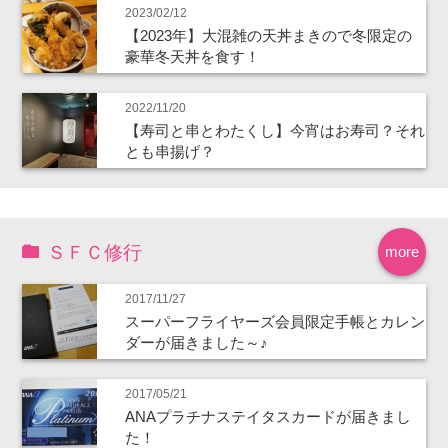
2023/02/12
【2023年】大混雑の天丼まきので冬限定の
豪華冬天丼を食す！
2022/11/20
【寿司と串とわたくし】今宵はお寿司？それ
とも串揚げ？
ＳＦＣ修行
more
2017/11/27
スーパーフライヤーズ会員限定手帳とカレン
ダーが届きました～♪
2017/05/21
ANAプラチナステイタスカードが届きまし
た！