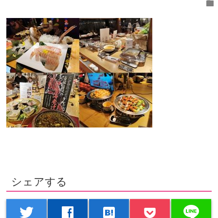
folder
シェアする
line
twitter
facebook
hatenabookmark