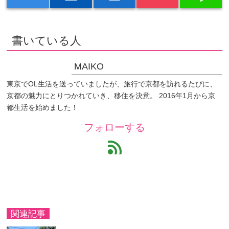
書いている人
MAIKO
東京でOL生活を送っていましたが、旅行で京都を訪れるたびに、
京都の魅力にとりつかれていき、移住を決意。 2016年1月から京
都生活を始めました！
フォローする
feed
関連記事