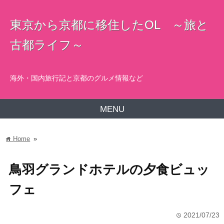
東京から京都に移住したOL ～旅と
古都ライフ～
海外・国内旅行記と京都のグルメ情報など
MENU
Home
»
home
鳥羽グランドホテルの夕食ビュッ
フェ
2021/07/23
time