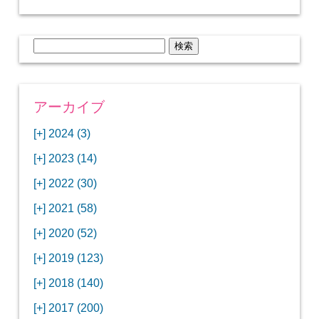
検
索:
アーカイブ
[+]
2024 (3)
[+]
1月 (3)
[+]
2023 (14)
ANAビジネスクラスでワシントンDCから羽田
[+]
12月 (3)
空港へ！
[+]
2022 (30)
【セントルイス】バドワイザーの工場見学はビ
[+]
11月 (3)
[+]
【ワシントンDC】ANA指定のトルコ航空ラウ
12月 (1)
ールの試飲にお土産付きで最高！
[+]
2021 (58)
ンジに行ってみた
【マリオット パルス アット メイフラワー宿泊
【モクシー京都二条】オシャレでリーズナブル
[+]
10月 (1)
[+]
11月 (4)
[+]
【MLB観戦】セントルイスで大谷翔平vsヌート
12月 (4)
記】ワシントンDCの中心で快適ステイ♪
な人気ホテルに宿泊♪
[+]
2020 (52)
【ポラリスラウンジ】ワシントン・ダレス空港
「ツーリズムEXPOジャパン2023大阪」に行っ
バーの対決に大興奮！
【シェラトングランドホテル広島】デラックス
スパを楽しむリーベルホテルユニバーサルスタ
[+]
3月 (1)
[+]
10月 (3)
[+]
の高級感ある上級ラウンジに入室
【ウドバーハジーセンター】実物のコンコルド
11月 (4)
[+]
てきたよ！
12月 (5)
ツインルームに宿泊♪
ジオ宿泊記
[+]
2019 (123)
【サウスウエスト航空搭乗記】全席自由席の
【株主優待】無料で大阪堂島アロフトに宿泊し
やスペースシャトルに大興奮！
【レストラン信】コスパの良いフレンチのコー
【Fuji屋京色】京町家で秋の味覚を味わうコー
【クランプコーヒーサラサ】隠れ家カフェで自
[+]
2月 (3)
[+]
9月 (3)
[+]
10月 (4)
[+]
LCCでセントルイスへ！
てきたよ！
【寿司と串とわたくし】今宵はお寿司？それと
11月 (5)
[+]
スランチ♪
【ホテルMONday京都丸太町】ホテルに泊まっ
12月 (10)
ス料理を堪能
家焙煎の美味しいコーヒーを♪
[+]
2018 (140)
【ANAビジネスクラス搭乗記】特典航空券でワ
西院の「バーガールーム」でボリュームあるハ
【進々堂 北山店】種類豊富なパン食べ放題モー
も串揚げ？
【寿司と天ぷらとわたくし】あなたは寿司派？
て寿司ざんまい！
「ハンバーグラボ」でハンバーグ食べ比べラン
2019年を振り返って
[+]
1月 (3)
[+]
8月 (6)
[+]
9月 (5)
[+]
シントンDCまでのロングフライト
ンバーガーランチ
「リーガグラン京都」ホテルのコースディナー
10月 (5)
[+]
ニング！
【ホテルリソルトリニティ京都宿泊記】実質プ
11月 (11)
[+]
それとも天ぷら派？
【ひとり焼肉やる気】話題の一人焼肉に行って
12月 (11)
チ♪
IBEXエアラインズで仙台から大阪・伊丹空港へ
[+]
2017 (200)
【京やきにく弘 先斗町別邸】京町家で焼肉のコ
【ザ・サウザンド京都】ホテルでイタリアンコ
と三段重の朝食
【2021年】行列2時間待ちの洋食店「おおさか
【熱帯食堂 四条河原町】京都市内で本格的なタ
ラスのお得な宿泊プラン♪
「ウェリナホテルプレミア中之島宿泊記」千房
【エアプサン搭乗記】日本最短の国際線フライ
みた！！
バリ島6つ星ホテル「ムリア」でスイーツ食べ
2018年を振り返って
[+]
7月 (2)
[+]
【2023年】大混雑の天丼まきので冬限定の豪華
8月 (6)
キャンペーン併用で超お得だった「御宿野乃 京