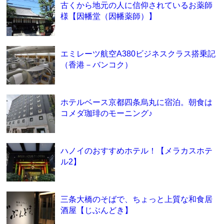
古くから地元の人に信仰されているお薬師
様【因幡堂（因幡薬師）】
エミレーツ航空A380ビジネスクラス搭乗記
（香港－バンコク）
ホテルベース京都四条烏丸に宿泊。朝食は
コメダ珈琲のモーニング♪
ハノイのおすすめホテル！【メラカスホテ
ル2】
三条大橋のそばで、ちょっと上質な和食居
酒屋【じぶんどき】