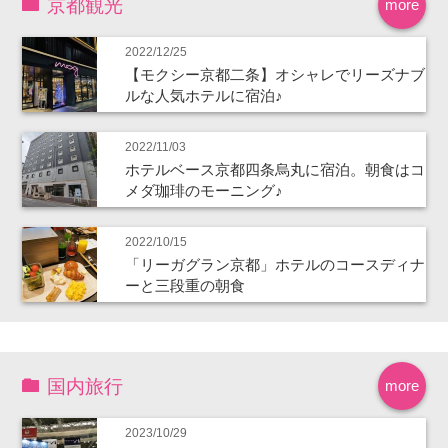
京都観光
more
2022/12/25
【モクシー京都二条】オシャレでリーズナブ
ルな人気ホテルに宿泊♪
2022/11/03
ホテルベース京都四条烏丸に宿泊。朝食はコ
メダ珈琲のモーニング♪
2022/10/15
「リーガグラン京都」ホテルのコースディナ
ーと三段重の朝食
国内旅行
more
2023/10/29