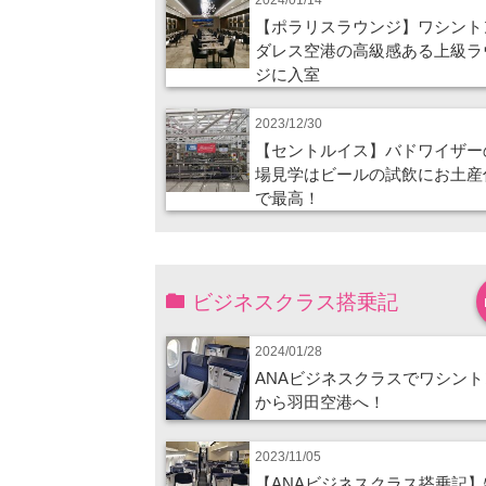
【ポラリスラウンジ】ワシント
ダレス空港の高級感ある上級ラ
ジに入室
2023/12/30
【セントルイス】バドワイザー
場見学はビールの試飲にお土産
で最高！
ビジネスクラス搭乗記
2024/01/28
ANAビジネスクラスでワシント
から羽田空港へ！
2023/11/05
【ANAビジネスクラス搭乗記】