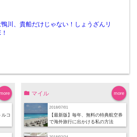
は鴨川、貴船だけじゃない！しょうざんリ
床！
マイル
more
more
2018/07/01
トルコ
【最新版】毎年、無料の特典航空券
で海外旅行に出かける私の方法
2018/02/24