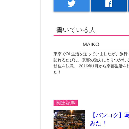
twitter
facebook
書いている人
MAIKO
東京でOL生活を送っていましたが、旅行
訪れるたびに、京都の魅力にとりつかれ
移住を決意。 2016年1月から京都生活を
た！
関連記事
【バンコク】
みた！