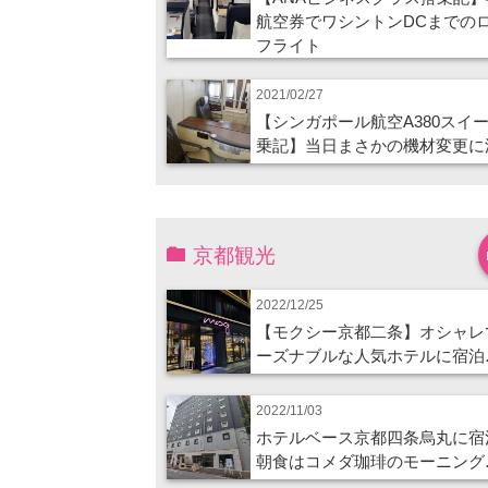
航空券でワシントンDCまでの
フライト
2021/02/27
【シンガポール航空A380スイ
乗記】当日まさかの機材変更に
京都観光
2022/12/25
【モクシー京都二条】オシャレ
ーズナブルな人気ホテルに宿泊
2022/11/03
ホテルベース京都四条烏丸に宿
朝食はコメダ珈琲のモーニング