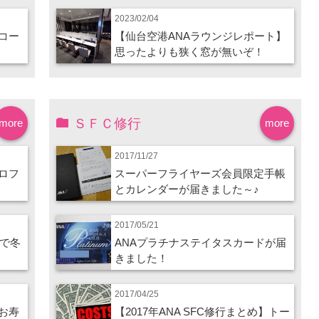
2023/02/04
コー
【仙台空港ANAラウンジレポート】
思ったよりも狭く窓が無いぞ！
ＳＦＣ修行
more
more
2017/11/27
ロフ
スーパーフライヤーズ会員限定手帳
とカレンダーが届きました～♪
2017/05/21
ので冬
ANAプラチナステイタスカードが届
きました！
2017/04/25
お寿
【2017年ANA SFC修行まとめ】トー