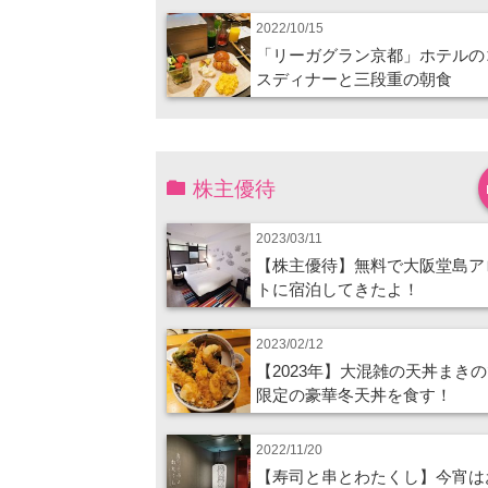
2022/10/15
「リーガグラン京都」ホテルの
スディナーと三段重の朝食
株主優待
2023/03/11
【株主優待】無料で大阪堂島ア
トに宿泊してきたよ！
2023/02/12
【2023年】大混雑の天丼まき
限定の豪華冬天丼を食す！
2022/11/20
【寿司と串とわたくし】今宵は