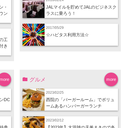
ン・
JALマイルを貯めてJALのビジネスク
ウン
ラスに乗ろう！
2017/05/29
☆ハピタス利用方法☆
の工
付き
グルメ
more
more
2023/02/25
ンDC
西院の「バーガールーム」でボリュ
ームあるハンバーガーランチ
2023/02/12
特典
【2023年】大混雑の天丼まきので冬