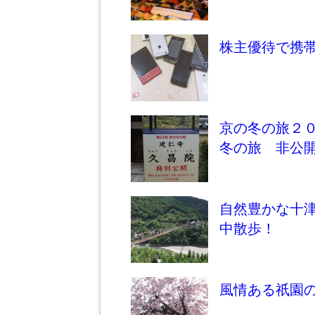
株主優待で携
京の冬の旅２
冬の旅 非公
自然豊かな十津
中散歩！
風情ある祇園の