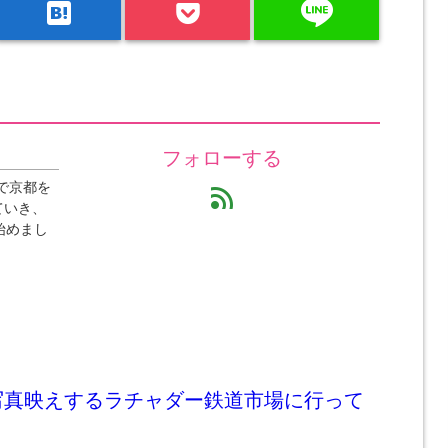
line
hatenabookmark
フォローする
で京都を
feed
ていき、
始めまし
写真映えするラチャダー鉄道市場に行って