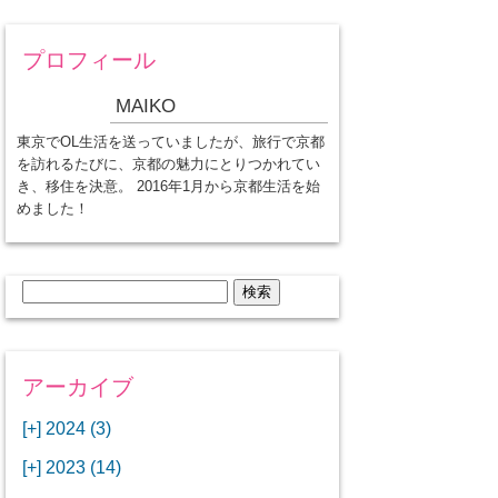
プロフィール
MAIKO
東京でOL生活を送っていましたが、旅行で京都
を訪れるたびに、京都の魅力にとりつかれてい
き、移住を決意。 2016年1月から京都生活を始
めました！
検
索:
アーカイブ
[+]
2024 (3)
[+]
1月 (3)
[+]
2023 (14)
ANAビジネスクラスでワシントン
[+]
12月 (3)
DCから羽田空港へ！