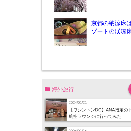
京都の納涼床
ゾートの渓涼
海外旅行
2024/01/21
【ワシントンDC】ANA指定の
航空ラウンジに行ってみた
2024/01/14