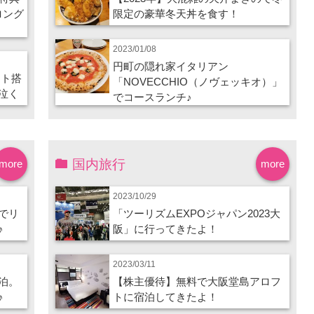
ロング
限定の豪華冬天丼を食す！
2023/01/08
円町の隠れ家イタリアン
ート搭
「NOVECCHIO（ノヴェッキオ）」
泣く
でコースランチ♪
国内旅行
more
more
2023/10/29
でリ
「ツーリズムEXPOジャパン2023大
♪
阪」に行ってきたよ！
2023/03/11
泊。
【株主優待】無料で大阪堂島アロフ
♪
トに宿泊してきたよ！