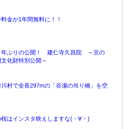
帯料金が1年間無料に！！
０年ぶりの公開！ 建仁寺久昌院 ～京の
開文化財特別公開～
川村で全長297mの「谷瀬の吊り橋」を空
桜はインスタ映えしますな(・∀・)