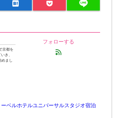
line
hatenabookmark
フォローする
で京都を
feed
ていき、
始めまし
リーベルホテルユニバーサルスタジオ宿泊