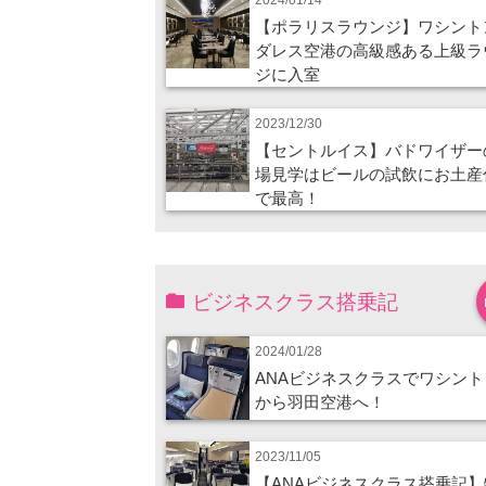
【ポラリスラウンジ】ワシント
ダレス空港の高級感ある上級ラ
ジに入室
2023/12/30
【セントルイス】バドワイザー
場見学はビールの試飲にお土産
で最高！
ビジネスクラス搭乗記
2024/01/28
ANAビジネスクラスでワシント
から羽田空港へ！
2023/11/05
【ANAビジネスクラス搭乗記】