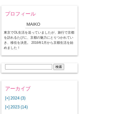
プロフィール
MAIKO
東京でOL生活を送っていましたが、旅行で京都
を訪れるたびに、京都の魅力にとりつかれてい
き、移住を決意。 2016年1月から京都生活を始
めました！
検
索:
アーカイブ
[+]
2024 (3)
[+]
1月 (3)
[+]
2023 (14)
ANAビジネスクラスでワシントン
[+]
12月 (3)
DCから羽田空港へ！