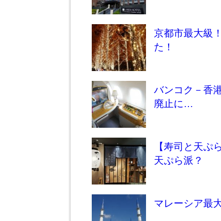
京都市最大級
た！
バンコク－香
廃止に…
【寿司と天ぷ
天ぷら派？
マレーシア最