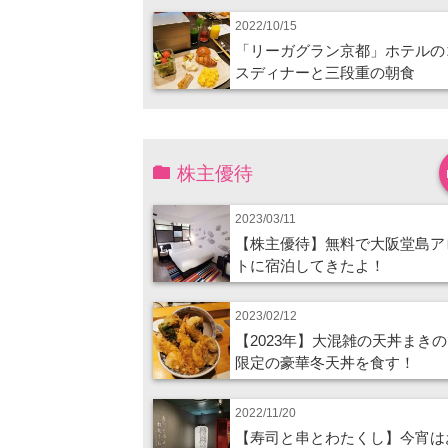
2022/10/15
「リーガグラン京都」ホテルの
スディナーと三段重の朝食
株主優待
2023/03/11
【株主優待】無料で大阪堂島ア
トに宿泊してきたよ！
2023/02/12
【2023年】大混雑の天丼まき
限定の豪華冬天丼を食す！
2022/11/20
【寿司と串とわたくし】今宵は