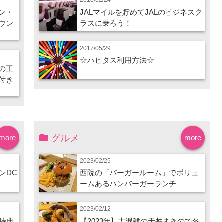
ン・
JALマイルを貯めてJALのビジネスク
ウン
ラスに乗ろう！
2017/05/29
☆ハピタス利用方法☆
の工
付き
グルメ
more
more
2023/02/25
ンDC
西院の「バーガールーム」でボリュ
ームあるハンバーガーランチ
2023/02/12
特典
【2023年】大混雑の天丼まきので冬