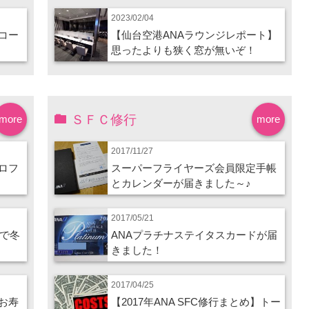
2023/02/04
コー
【仙台空港ANAラウンジレポート】
思ったよりも狭く窓が無いぞ！
ＳＦＣ修行
more
more
2017/11/27
ロフ
スーパーフライヤーズ会員限定手帳
とカレンダーが届きました～♪
2017/05/21
ので冬
ANAプラチナステイタスカードが届
きました！
2017/04/25
お寿
【2017年ANA SFC修行まとめ】トー