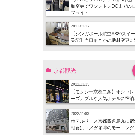
航空券でワシントンDCまでの
フライト
2021/02/27
【シンガポール航空A380スイ
乗記】当日まさかの機材変更に
京都観光
2022/12/25
【モクシー京都二条】オシャレ
ーズナブルな人気ホテルに宿泊
2022/11/03
ホテルベース京都四条烏丸に宿
朝食はコメダ珈琲のモーニング