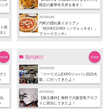
ロング
限定の豪華冬天丼を食す！
2023/01/08
円町の隠れ家イタリアン
ート搭
「NOVECCHIO（ノヴェッキオ）」
泣く
でコースランチ♪
国内旅行
more
more
2023/10/29
でリ
「ツーリズムEXPOジャパン2023大
♪
阪」に行ってきたよ！
2023/03/11
泊。
【株主優待】無料で大阪堂島アロフ
♪
トに宿泊してきたよ！