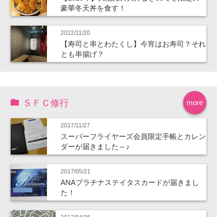
豪華冬天丼を食す！
2022/11/20
【寿司と串とわたくし】今宵はお寿司？それ
とも串揚げ？
ＳＦＣ修行
more
2017/11/27
スーパーフライヤーズ会員限定手帳とカレン
ダーが届きました～♪
2017/05/21
ANAプラチナステイタスカードが届きまし
た！