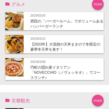
グルメ
more
2023/02/25
西院の「バーガールーム」でボリュームある
ハンバーガーランチ
2023/02/12
【2023年】大混雑の天丼まきので冬限定の
豪華冬天丼を食す！
2023/01/08
円町の隠れ家イタリアン
「NOVECCHIO（ノヴェッキオ）」でコー
スランチ♪
京都観光
more