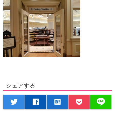
シェアする
line
twitter
facebook
hatenabookmark