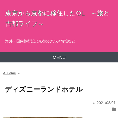
東京から京都に移住したOL ～旅と
古都ライフ～
海外・国内旅行記と京都のグルメ情報など
MENU
Home
»
home
ディズニーランドホテル
2021/08/01
time
folder