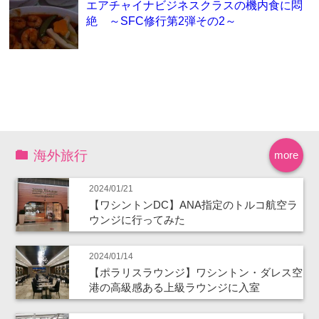
エアチャイナビジネスクラスの機内食に悶
絶 ～SFC修行第2弾その2～
海外旅行
more
2024/01/21
【ワシントンDC】ANA指定のトルコ航空ラ
ウンジに行ってみた
2024/01/14
【ポラリスラウンジ】ワシントン・ダレス空
港の高級感ある上級ラウンジに入室