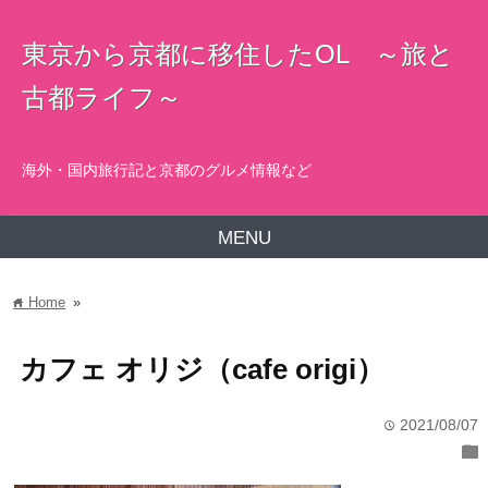
東京から京都に移住したOL ～旅と
古都ライフ～
海外・国内旅行記と京都のグルメ情報など
MENU
Home
»
home
カフェ オリジ（cafe origi）
2021/08/07
time
folder