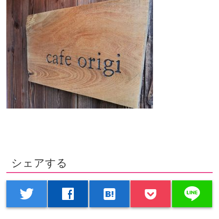
シェアする
line
twitter
facebook
hatenabookmark