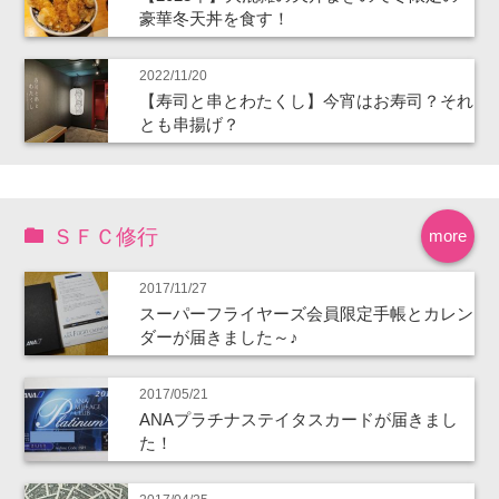
豪華冬天丼を食す！
2022/11/20
【寿司と串とわたくし】今宵はお寿司？それ
とも串揚げ？
ＳＦＣ修行
more
2017/11/27
スーパーフライヤーズ会員限定手帳とカレン
ダーが届きました～♪
2017/05/21
ANAプラチナステイタスカードが届きまし
た！