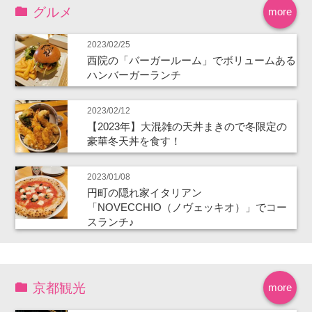
グルメ
more
2023/02/25
西院の「バーガールーム」でボリュームある
ハンバーガーランチ
2023/02/12
【2023年】大混雑の天丼まきので冬限定の
豪華冬天丼を食す！
2023/01/08
円町の隠れ家イタリアン
「NOVECCHIO（ノヴェッキオ）」でコー
スランチ♪
京都観光
more