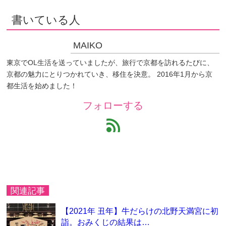
書いている人
MAIKO
東京でOL生活を送っていましたが、旅行で京都を訪れるたびに、
京都の魅力にとりつかれていき、移住を決意。 2016年1月から京
都生活を始めました！
フォローする
feed
関連記事
【2021年 丑年】牛だらけの北野天満宮に初
詣。おみくじの結果は…