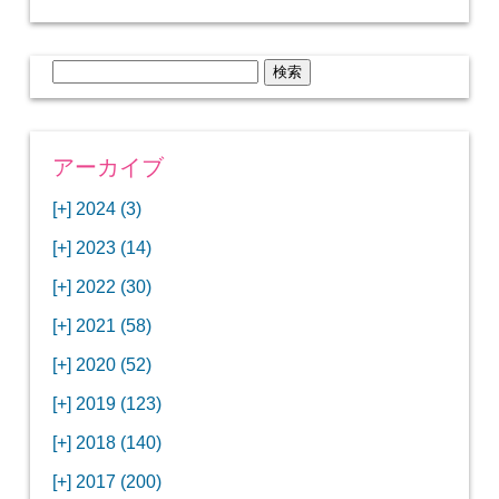
検
索:
アーカイブ
[+]
2024 (3)
[+]
1月 (3)
[+]
2023 (14)
ANAビジネスクラスでワシントンDCから羽田
[+]
12月 (3)
空港へ！
[+]
2022 (30)
【セントルイス】バドワイザーの工場見学はビ
[+]
11月 (3)
[+]
【ワシントンDC】ANA指定のトルコ航空ラウ
12月 (1)
ールの試飲にお土産付きで最高！
[+]
2021 (58)
ンジに行ってみた
【マリオット パルス アット メイフラワー宿泊
【モクシー京都二条】オシャレでリーズナブル
[+]
10月 (1)
[+]
11月 (4)
[+]
【MLB観戦】セントルイスで大谷翔平vsヌート
12月 (4)
記】ワシントンDCの中心で快適ステイ♪
な人気ホテルに宿泊♪
[+]
2020 (52)
【ポラリスラウンジ】ワシントン・ダレス空港
「ツーリズムEXPOジャパン2023大阪」に行っ
バーの対決に大興奮！
【シェラトングランドホテル広島】デラックス
スパを楽しむリーベルホテルユニバーサルスタ
[+]
3月 (1)
[+]
10月 (3)
[+]
の高級感ある上級ラウンジに入室
【ウドバーハジーセンター】実物のコンコルド
11月 (4)
[+]
てきたよ！
12月 (5)
ツインルームに宿泊♪
ジオ宿泊記
[+]
2019 (123)
【サウスウエスト航空搭乗記】全席自由席の
【株主優待】無料で大阪堂島アロフトに宿泊し
やスペースシャトルに大興奮！
【レストラン信】コスパの良いフレンチのコー
【Fuji屋京色】京町家で秋の味覚を味わうコー
【クランプコーヒーサラサ】隠れ家カフェで自
[+]
2月 (3)
[+]
9月 (3)
[+]
10月 (4)
[+]
LCCでセントルイスへ！
てきたよ！
【寿司と串とわたくし】今宵はお寿司？それと
11月 (5)
[+]
スランチ♪
【ホテルMONday京都丸太町】ホテルに泊まっ
12月 (10)
ス料理を堪能
家焙煎の美味しいコーヒーを♪
[+]
2018 (140)
【ANAビジネスクラス搭乗記】特典航空券でワ
西院の「バーガールーム」でボリュームあるハ
【進々堂 北山店】種類豊富なパン食べ放題モー
も串揚げ？
【寿司と天ぷらとわたくし】あなたは寿司派？
て寿司ざんまい！
「ハンバーグラボ」でハンバーグ食べ比べラン
2019年を振り返って
[+]
1月 (3)
[+]
8月 (6)
[+]
9月 (5)
[+]
シントンDCまでのロングフライト
ンバーガーランチ
「リーガグラン京都」ホテルのコースディナー
10月 (5)
[+]
ニング！
【ホテルリソルトリニティ京都宿泊記】実質プ
11月 (11)
[+]
それとも天ぷら派？
【ひとり焼肉やる気】話題の一人焼肉に行って
12月 (11)
チ♪
IBEXエアラインズで仙台から大阪・伊丹空港へ
[+]
2017 (200)
【京やきにく弘 先斗町別邸】京町家で焼肉のコ
【ザ・サウザンド京都】ホテルでイタリアンコ
と三段重の朝食
【2021年】行列2時間待ちの洋食店「おおさか
【熱帯食堂 四条河原町】京都市内で本格的なタ
ラスのお得な宿泊プラン♪
「ウェリナホテルプレミア中之島宿泊記」千房
【エアプサン搭乗記】日本最短の国際線フライ
みた！！
バリ島6つ星ホテル「ムリア」でスイーツ食べ
2018年を振り返って
[+]
7月 (2)
[+]
【2023年】大混雑の天丼まきので冬限定の豪華
8月 (6)
キャンペーン併用で超お得だった「御宿野乃 京