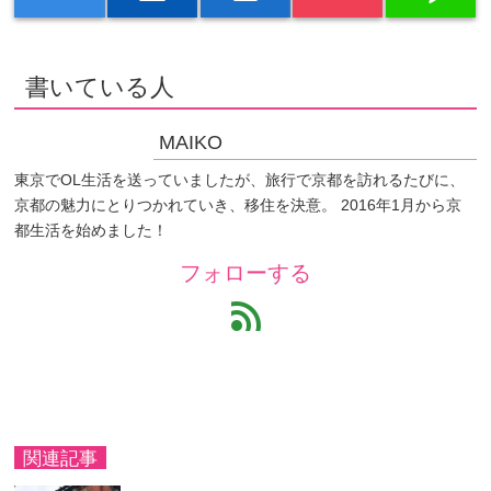
書いている人
MAIKO
東京でOL生活を送っていましたが、旅行で京都を訪れるたびに、
京都の魅力にとりつかれていき、移住を決意。 2016年1月から京
都生活を始めました！
フォローする
feed
関連記事