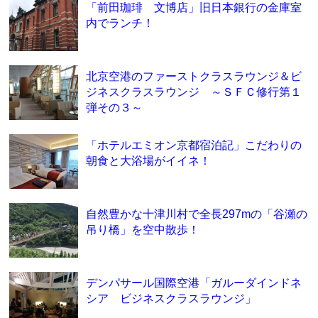
「前田珈琲 文博店」旧日本銀行の金庫室
内でランチ！
北京空港のファーストクラスラウンジ＆ビ
ジネスクラスラウンジ ～ＳＦＣ修行第１
弾その３～
「ホテルエミオン京都宿泊記」こだわりの
朝食と大浴場がイイネ！
自然豊かな十津川村で全長297mの「谷瀬の
吊り橋」を空中散歩！
デンパサール国際空港「ガルーダインドネ
シア ビジネスクラスラウンジ」