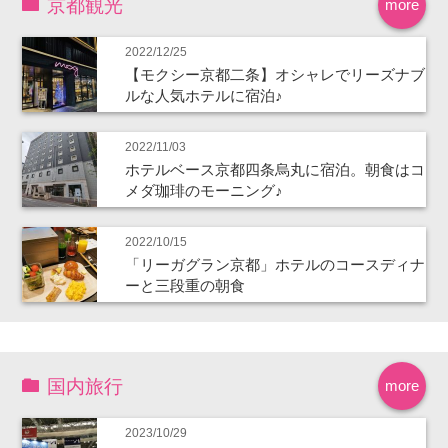
京都観光
more
2022/12/25
【モクシー京都二条】オシャレでリーズナブ
ルな人気ホテルに宿泊♪
2022/11/03
ホテルベース京都四条烏丸に宿泊。朝食はコ
メダ珈琲のモーニング♪
2022/10/15
「リーガグラン京都」ホテルのコースディナ
ーと三段重の朝食
国内旅行
more
2023/10/29