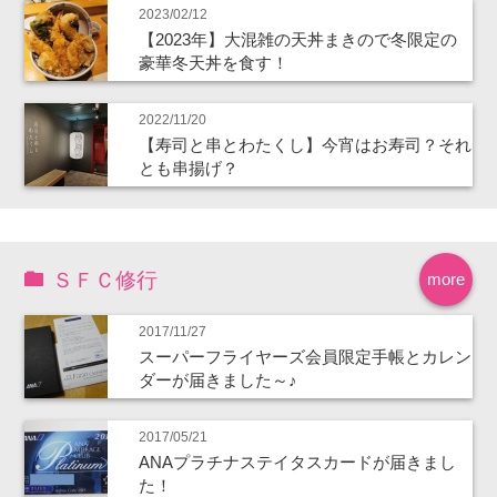
2023/02/12
【2023年】大混雑の天丼まきので冬限定の
豪華冬天丼を食す！
2022/11/20
【寿司と串とわたくし】今宵はお寿司？それ
とも串揚げ？
ＳＦＣ修行
more
2017/11/27
スーパーフライヤーズ会員限定手帳とカレン
ダーが届きました～♪
2017/05/21
ANAプラチナステイタスカードが届きまし
た！