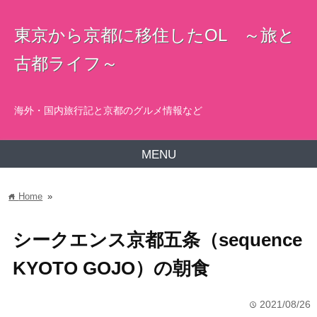
東京から京都に移住したOL ～旅と
古都ライフ～
海外・国内旅行記と京都のグルメ情報など
MENU
Home
»
home
シークエンス京都五条（sequence
KYOTO GOJO）の朝食
2021/08/26
time