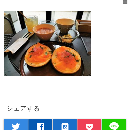
folder
シェアする
line
twitter
facebook
hatenabookmark