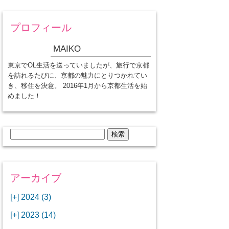
プロフィール
MAIKO
東京でOL生活を送っていましたが、旅行で京都
を訪れるたびに、京都の魅力にとりつかれてい
き、移住を決意。 2016年1月から京都生活を始
めました！
検
索:
アーカイブ
[+]
2024 (3)
[+]
1月 (3)
[+]
2023 (14)
ANAビジネスクラスでワシントン
[+]
12月 (3)
DCから羽田空港へ！