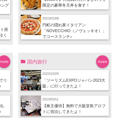
ロング
限定の豪華冬天丼を食す！
2023/01/08
円町の隠れ家イタリアン
ート搭
「NOVECCHIO（ノヴェッキオ）」
泣く
でコースランチ♪
国内旅行
more
more
2023/10/29
でリ
「ツーリズムEXPOジャパン2023大
♪
阪」に行ってきたよ！
2023/03/11
泊。
【株主優待】無料で大阪堂島アロフ
♪
トに宿泊してきたよ！