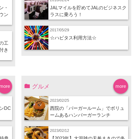
ン・
JALマイルを貯めてJALのビジネスク
ウン
ラスに乗ろう！
2017/05/29
☆ハピタス利用方法☆
の工
付き
グルメ
more
more
2023/02/25
ンDC
西院の「バーガールーム」でボリュ
ームあるハンバーガーランチ
2023/02/12
特典
【2023年】大混雑の天丼まきので冬