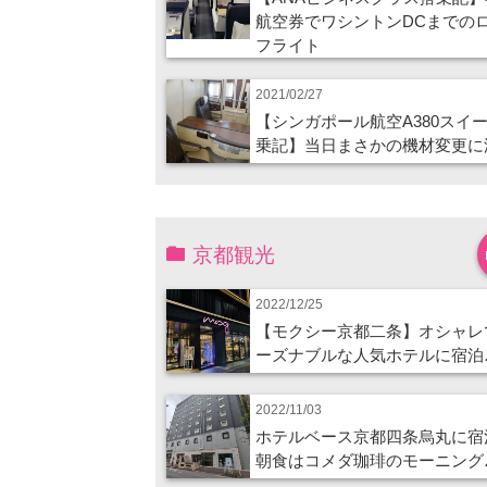
航空券でワシントンDCまでの
フライト
2021/02/27
【シンガポール航空A380スイ
乗記】当日まさかの機材変更に
京都観光
2022/12/25
【モクシー京都二条】オシャレ
ーズナブルな人気ホテルに宿泊
2022/11/03
ホテルベース京都四条烏丸に宿
朝食はコメダ珈琲のモーニング