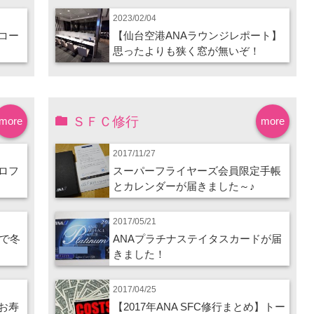
2023/02/04
コー
【仙台空港ANAラウンジレポート】
思ったよりも狭く窓が無いぞ！
ＳＦＣ修行
more
more
2017/11/27
ロフ
スーパーフライヤーズ会員限定手帳
とカレンダーが届きました～♪
2017/05/21
ので冬
ANAプラチナステイタスカードが届
きました！
2017/04/25
お寿
【2017年ANA SFC修行まとめ】トー