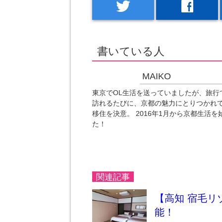
twitter
facebook
書いている人
MAIKO
東京でOL生活を送っていましたが、旅行
訪れるたびに、京都の魅力にとりつかれ
移住を決意。 2016年1月から京都生活を
た！
関連記事
【高知 宿毛
能！