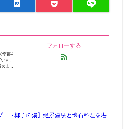
line
hatenabookmark
フォローする
で京都を
feed
ていき、
始めまし
リゾート椰子の湯】絶景温泉と懐石料理を堪