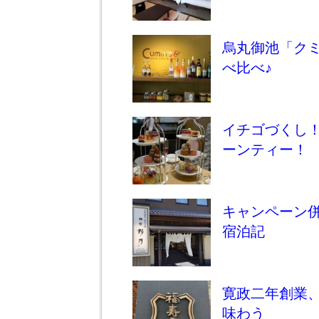
烏丸御池「クミ
べ比べ♪
イチゴづくし
ーンティー！
キャンペーン
宿泊記
寛政二年創業
味わう