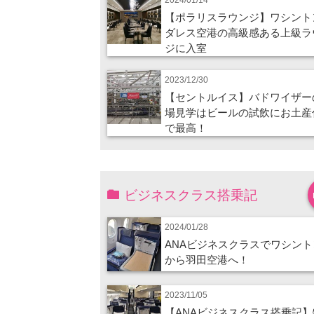
【ポラリスラウンジ】ワシント
ダレス空港の高級感ある上級ラ
ジに入室
2023/12/30
【セントルイス】バドワイザー
場見学はビールの試飲にお土産
で最高！
ビジネスクラス搭乗記
2024/01/28
ANAビジネスクラスでワシント
から羽田空港へ！
2023/11/05
【ANAビジネスクラス搭乗記】