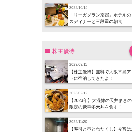
2022/10/15
「リーガグラン京都」ホテルの
スディナーと三段重の朝食
株主優待
2023/03/11
【株主優待】無料で大阪堂島ア
トに宿泊してきたよ！
2023/02/12
【2023年】大混雑の天丼まき
限定の豪華冬天丼を食す！
2022/11/20
【寿司と串とわたくし】今宵は