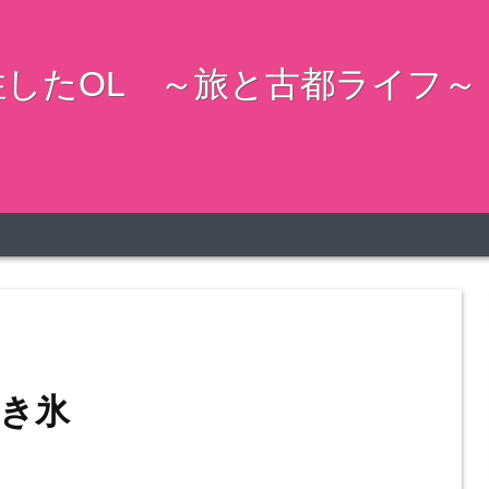
したOL ～旅と古都ライフ～
き氷