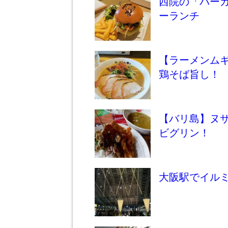
西院の「バー
ーランチ
【ラーメンム
鶏そば旨し！
【バリ島】ヌサ
ビグリン！
大阪駅でイル