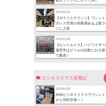
航空ラウンジに行ってみた
2024/01/14
【ポラリスラウンジ】ワシント
ダレス空港の高級感ある上級ラ
ジに入室
2023/12/30
【セントルイス】バドワイザー
場見学はビールの試飲にお土産
で最高！
ビジネスクラス搭乗記
2024/01/28
ANAビジネスクラスでワシント
から羽田空港へ！