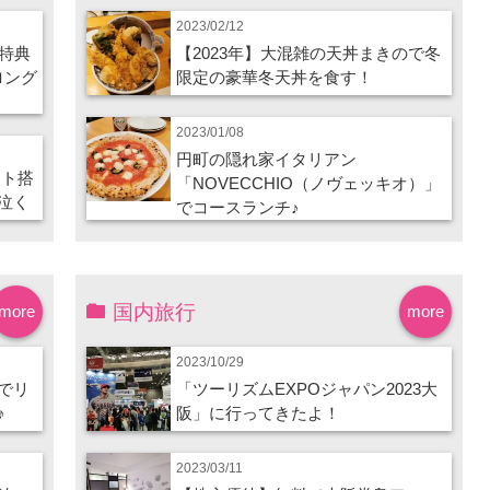
2023/02/12
特典
【2023年】大混雑の天丼まきので冬
ロング
限定の豪華冬天丼を食す！
2023/01/08
円町の隠れ家イタリアン
ート搭
「NOVECCHIO（ノヴェッキオ）」
泣く
でコースランチ♪
国内旅行
more
more
2023/10/29
でリ
「ツーリズムEXPOジャパン2023大
♪
阪」に行ってきたよ！
2023/03/11