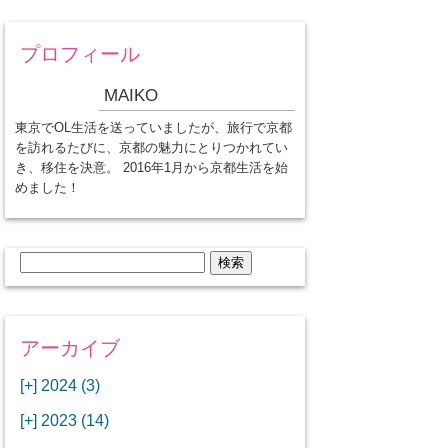
プロフィール
MAIKO
東京でOL生活を送っていましたが、旅行で京都
を訪れるたびに、京都の魅力にとりつかれてい
き、移住を決意。 2016年1月から京都生活を始
めました！
検
索:
アーカイブ
[+]
2024 (3)
[+]
1月 (3)
[+]
2023 (14)
ANAビジネスクラスでワシントン
[+]
12月 (3)
DCから羽田空港へ！