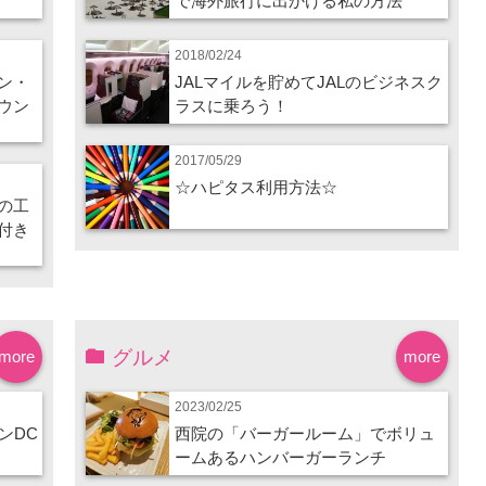
で海外旅行に出かける私の方法
2018/02/24
ン・
JALマイルを貯めてJALのビジネスク
ウン
ラスに乗ろう！
2017/05/29
☆ハピタス利用方法☆
の工
付き
グルメ
more
more
2023/02/25
ンDC
西院の「バーガールーム」でボリュ
ームあるハンバーガーランチ