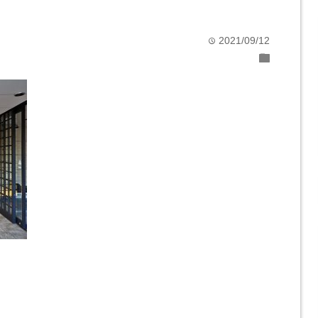
2021/09/12
time
folder