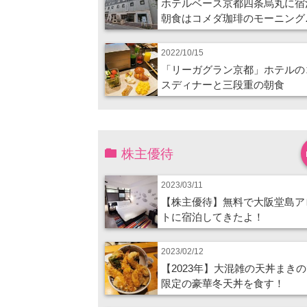
ホテルベース京都四条烏丸に宿
朝食はコメダ珈琲のモーニング
2022/10/15
「リーガグラン京都」ホテルの
スディナーと三段重の朝食
株主優待
2023/03/11
【株主優待】無料で大阪堂島ア
トに宿泊してきたよ！
2023/02/12
【2023年】大混雑の天丼まき
限定の豪華冬天丼を食す！