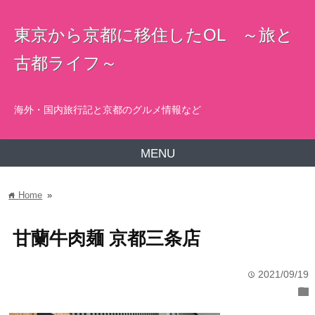
東京から京都に移住したOL ～旅と
古都ライフ～
海外・国内旅行記と京都のグルメ情報など
MENU
Home
»
home
甘蘭牛肉麺 京都三条店
2021/09/19
time
folder