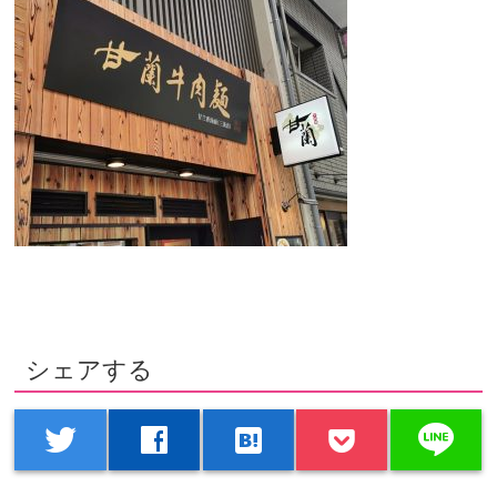
シェアする
line
twitter
facebook
hatenabookmark