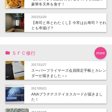
豪華冬天丼を食す！
2022/11/20
【寿司と串とわたくし】今宵はお寿司？それ
とも串揚げ？
ＳＦＣ修行
more
2017/11/27
スーパーフライヤーズ会員限定手帳とカレン
ダーが届きました～♪
2017/05/21
ANAプラチナステイタスカードが届きまし
た！