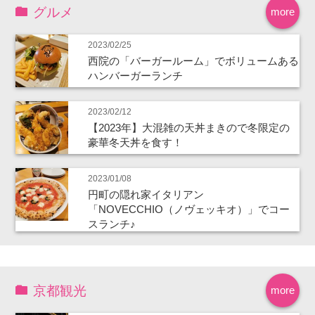
グルメ
more
2023/02/25
西院の「バーガールーム」でボリュームある
ハンバーガーランチ
2023/02/12
【2023年】大混雑の天丼まきので冬限定の
豪華冬天丼を食す！
2023/01/08
円町の隠れ家イタリアン
「NOVECCHIO（ノヴェッキオ）」でコー
スランチ♪
京都観光
more