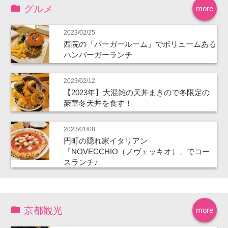
グルメ
more
2023/02/25
西院の「バーガールーム」でボリュームある
ハンバーガーランチ
2023/02/12
【2023年】大混雑の天丼まきので冬限定の
豪華冬天丼を食す！
2023/01/08
円町の隠れ家イタリアン
「NOVECCHIO（ノヴェッキオ）」でコー
スランチ♪
京都観光
more