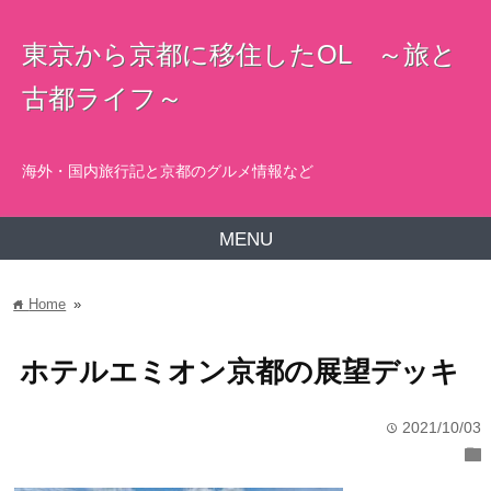
東京から京都に移住したOL ～旅と
古都ライフ～
海外・国内旅行記と京都のグルメ情報など
MENU
Home
»
home
ホテルエミオン京都の展望デッキ
2021/10/03
time
folder