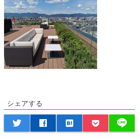
シェアする
line
twitter
facebook
hatenabookmark