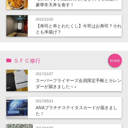
豪華冬天丼を食す！
2022/11/20
【寿司と串とわたくし】今宵はお寿司？それ
とも串揚げ？
ＳＦＣ修行
more
2017/11/27
スーパーフライヤーズ会員限定手帳とカレン
ダーが届きました～♪
2017/05/21
ANAプラチナステイタスカードが届きまし
た！