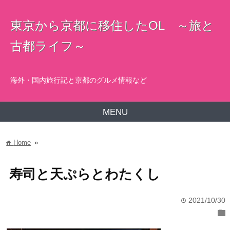
東京から京都に移住したOL ～旅と
古都ライフ～
海外・国内旅行記と京都のグルメ情報など
MENU
Home
»
home
寿司と天ぷらとわたくし
2021/10/30
time
folder