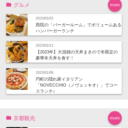
グルメ
more
2023/02/25
西院の「バーガールーム」でボリュームある
ハンバーガーランチ
2023/02/12
【2023年】大混雑の天丼まきので冬限定の
豪華冬天丼を食す！
2023/01/08
円町の隠れ家イタリアン
「NOVECCHIO（ノヴェッキオ）」でコー
スランチ♪
京都観光
more