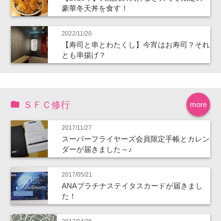
豪華冬天丼を食す！
2022/11/20
【寿司と串とわたくし】今宵はお寿司？それ
とも串揚げ？
ＳＦＣ修行
more
2017/11/27
スーパーフライヤーズ会員限定手帳とカレン
ダーが届きました～♪
2017/05/21
ANAプラチナステイタスカードが届きまし
た！