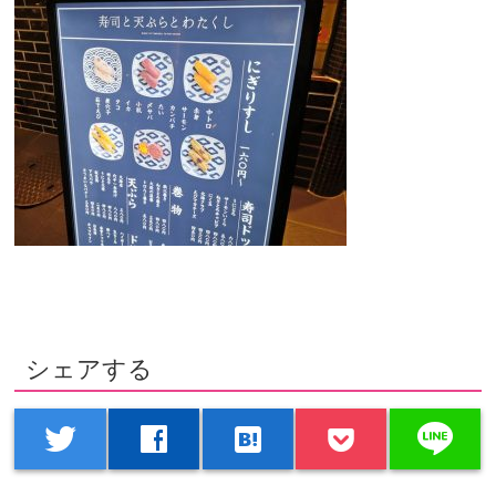
シェアする
line
twitter
facebook
hatenabookmark