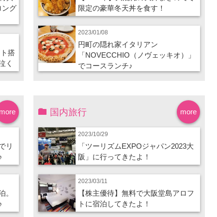
ロング
限定の豪華冬天丼を食す！
2023/01/08
円町の隠れ家イタリアン
ート搭
「NOVECCHIO（ノヴェッキオ）」
泣く
でコースランチ♪
国内旅行
more
more
2023/10/29
でリ
「ツーリズムEXPOジャパン2023大
♪
阪」に行ってきたよ！
2023/03/11
泊。
【株主優待】無料で大阪堂島アロフ
♪
トに宿泊してきたよ！