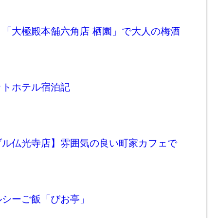
う「大極殿本舗六角店 栖園」で大人の梅酒
ットホテル宿泊記
ブル仏光寺店】雰囲気の良い町家カフェで
ルシーご飯「びお亭」