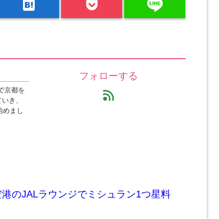
line
hatenabookmark
フォローする
で京都を
feed
ていき、
始めまし
港のJALラウンジでミシュラン1つ星料