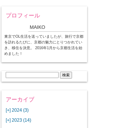
プロフィール
MAIKO
東京でOL生活を送っていましたが、旅行で京都
を訪れるたびに、京都の魅力にとりつかれてい
き、移住を決意。 2016年1月から京都生活を始
めました！
検
索:
アーカイブ
[+]
2024 (3)
[+]
1月 (3)
[+]
2023 (14)
ANAビジネスクラスでワシントン
[+]
12月 (3)
DCから羽田空港へ！