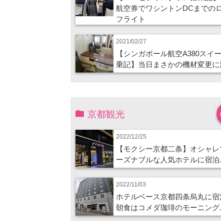
航空券でワシントンDCまでの
フライト
2021/02/27
【シンガポール航空A380スイ
乗記】当日まさかの機材変更に
京都観光
2022/12/25
【モクシー京都二条】オシャレ
ーズナブルな人気ホテルに宿泊
2022/11/03
ホテルベース京都四条烏丸に宿
朝食はコメダ珈琲のモーニング