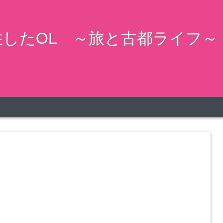
したOL ～旅と古都ライフ～