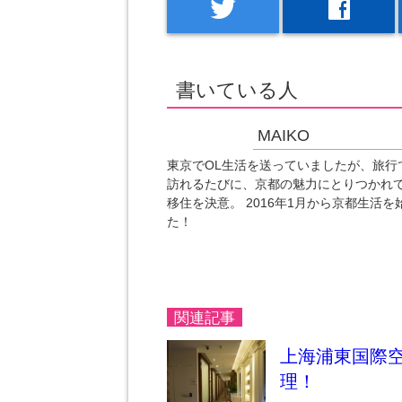
twitter
facebook
書いている人
MAIKO
東京でOL生活を送っていましたが、旅行
訪れるたびに、京都の魅力にとりつかれ
移住を決意。 2016年1月から京都生活を
た！
関連記事
上海浦東国際空
理！