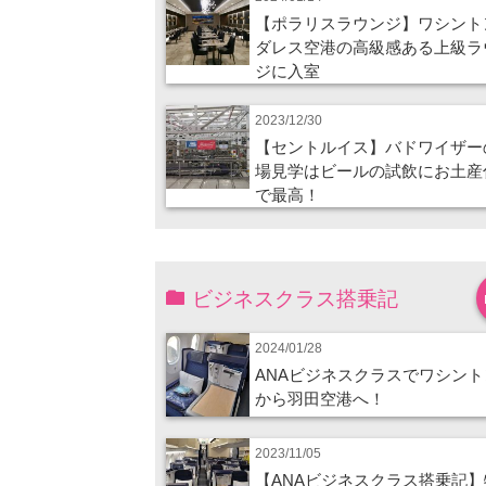
【ポラリスラウンジ】ワシント
ダレス空港の高級感ある上級ラ
ジに入室
2023/12/30
【セントルイス】バドワイザー
場見学はビールの試飲にお土産
で最高！
ビジネスクラス搭乗記
2024/01/28
ANAビジネスクラスでワシント
から羽田空港へ！
2023/11/05
【ANAビジネスクラス搭乗記】