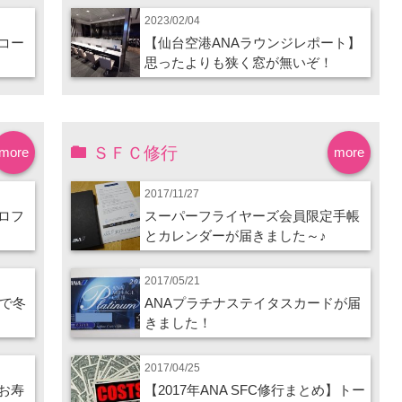
2023/02/04
コー
【仙台空港ANAラウンジレポート】
思ったよりも狭く窓が無いぞ！
ＳＦＣ修行
more
more
2017/11/27
ロフ
スーパーフライヤーズ会員限定手帳
とカレンダーが届きました～♪
2017/05/21
ので冬
ANAプラチナステイタスカードが届
きました！
2017/04/25
お寿
【2017年ANA SFC修行まとめ】トー