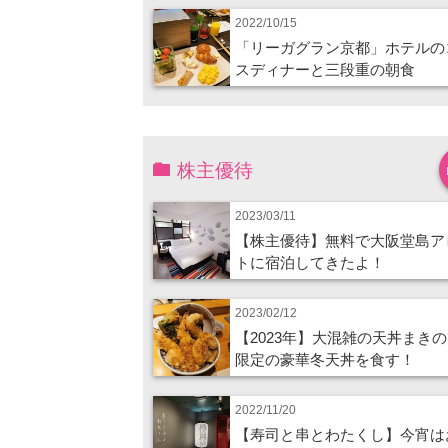
2022/10/15
「リーガグラン京都」ホテルの
スディナーと三段重の朝食
株主優待
2023/03/11
【株主優待】無料で大阪堂島ア
トに宿泊してきたよ！
2023/02/12
【2023年】大混雑の天丼まき
限定の豪華冬天丼を食す！
2022/11/20
【寿司と串とわたくし】今宵は