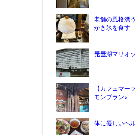
老舗の風格漂
かき氷を食す
琵琶湖マリオ
【カフェマー
モンブラン♪
体に優しいヘ