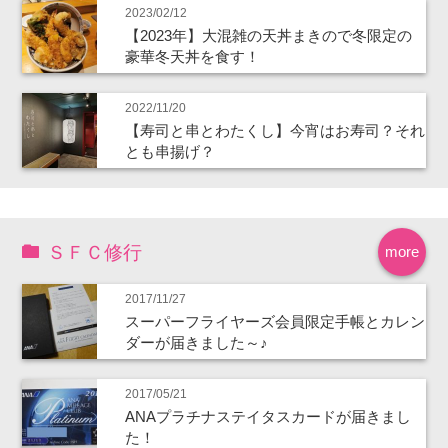
2023/02/12
【2023年】大混雑の天丼まきので冬限定の
豪華冬天丼を食す！
2022/11/20
【寿司と串とわたくし】今宵はお寿司？それ
とも串揚げ？
ＳＦＣ修行
more
2017/11/27
スーパーフライヤーズ会員限定手帳とカレン
ダーが届きました～♪
2017/05/21
ANAプラチナステイタスカードが届きまし
た！