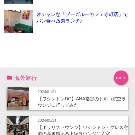
オシャレな「ブーガルーカフェ寺町店」で
パン食べ放題ランチ♪
海外旅行
more
2024/01/21
【ワシントンDC】ANA指定のトルコ航空ラ
ウンジに行ってみた
2024/01/14
【ポラリスラウンジ】ワシントン・ダレス空
港の高級感ある上級ラウンジに入室