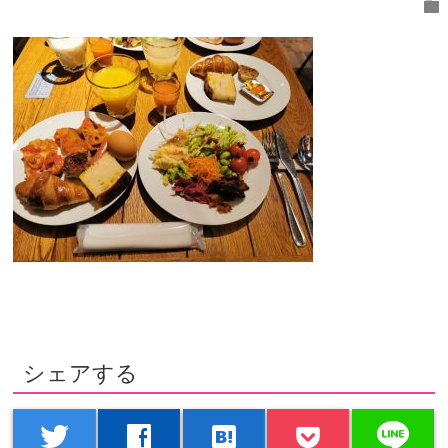
folder
シェアする
line
twitter
facebook
hatenabookmark