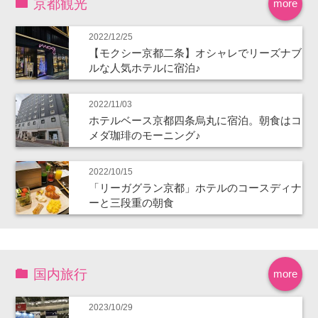
京都観光
more
2022/12/25
【モクシー京都二条】オシャレでリーズナブ
ルな人気ホテルに宿泊♪
2022/11/03
ホテルベース京都四条烏丸に宿泊。朝食はコ
メダ珈琲のモーニング♪
2022/10/15
「リーガグラン京都」ホテルのコースディナ
ーと三段重の朝食
国内旅行
more
2023/10/29