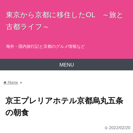
東京から京都に移住したOL ～旅と
古都ライフ～
海外・国内旅行記と京都のグルメ情報など
MENU
Home
»
home
京王プレリアホテル京都烏丸五条
の朝食
2022/02/20
time