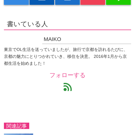
書いている人
MAIKO
東京でOL生活を送っていましたが、旅行で京都を訪れるたびに、
京都の魅力にとりつかれていき、移住を決意。 2016年1月から京
都生活を始めました！
フォローする
feed
関連記事