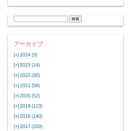
検
索:
アーカイブ
[+]
2024 (3)
[+]
1月 (3)
[+]
2023 (14)
ANAビジネスクラスでワシントンDCから羽田
[+]
12月 (3)
空港へ！
[+]
2022 (30)
【セントルイス】バドワイザーの工場見学はビ
[+]
11月 (3)
[+]
【ワシントンDC】ANA指定のトルコ航空ラウ
12月 (1)
ールの試飲にお土産付きで最高！
[+]
2021 (58)
ンジに行ってみた
【マリオット パルス アット メイフラワー宿泊
【モクシー京都二条】オシャレでリーズナブル
[+]
10月 (1)
[+]
11月 (4)
[+]
【MLB観戦】セントルイスで大谷翔平vsヌート
12月 (4)
記】ワシントンDCの中心で快適ステイ♪
な人気ホテルに宿泊♪
[+]
2020 (52)
【ポラリスラウンジ】ワシントン・ダレス空港
「ツーリズムEXPOジャパン2023大阪」に行っ
バーの対決に大興奮！
【シェラトングランドホテル広島】デラックス
スパを楽しむリーベルホテルユニバーサルスタ
[+]
3月 (1)
[+]
10月 (3)
[+]
の高級感ある上級ラウンジに入室
【ウドバーハジーセンター】実物のコンコルド
11月 (4)
[+]
てきたよ！
12月 (5)
ツインルームに宿泊♪
ジオ宿泊記
[+]
2019 (123)
【サウスウエスト航空搭乗記】全席自由席の
【株主優待】無料で大阪堂島アロフトに宿泊し
やスペースシャトルに大興奮！
【レストラン信】コスパの良いフレンチのコー
【Fuji屋京色】京町家で秋の味覚を味わうコー
【クランプコーヒーサラサ】隠れ家カフェで自
[+]
2月 (3)
[+]
9月 (3)
[+]
10月 (4)
[+]
LCCでセントルイスへ！
てきたよ！
【寿司と串とわたくし】今宵はお寿司？それと
11月 (5)
[+]
スランチ♪
【ホテルMONday京都丸太町】ホテルに泊まっ
12月 (10)
ス料理を堪能
家焙煎の美味しいコーヒーを♪
[+]
2018 (140)
【ANAビジネスクラス搭乗記】特典航空券でワ
西院の「バーガールーム」でボリュームあるハ
【進々堂 北山店】種類豊富なパン食べ放題モー
も串揚げ？
【寿司と天ぷらとわたくし】あなたは寿司派？
て寿司ざんまい！
「ハンバーグラボ」でハンバーグ食べ比べラン
2019年を振り返って
[+]
1月 (3)
[+]
8月 (6)
[+]
9月 (5)
[+]
シントンDCまでのロングフライト
ンバーガーランチ
「リーガグラン京都」ホテルのコースディナー
10月 (5)
[+]
ニング！
【ホテルリソルトリニティ京都宿泊記】実質プ
11月 (11)
[+]
それとも天ぷら派？
【ひとり焼肉やる気】話題の一人焼肉に行って
12月 (11)
チ♪
IBEXエアラインズで仙台から大阪・伊丹空港へ
[+]
2017 (200)
【京やきにく弘 先斗町別邸】京町家で焼肉のコ
【ザ・サウザンド京都】ホテルでイタリアンコ
と三段重の朝食
【2021年】行列2時間待ちの洋食店「おおさか
【熱帯食堂 四条河原町】京都市内で本格的なタ
ラスのお得な宿泊プラン♪
「ウェリナホテルプレミア中之島宿泊記」千房
【エアプサン搭乗記】日本最短の国際線フライ
みた！！
バリ島6つ星ホテル「ムリア」でスイーツ食べ
2018年を振り返って
[+]
7月 (2)
[+]
【2023年】大混雑の天丼まきので冬限定の豪華
8月 (6)
キャンペーン併用で超お得だった「御宿野乃 京