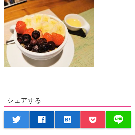
シェアする
line
twitter
facebook
hatenabookmark