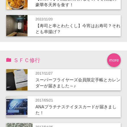
豪華冬天丼を食す！
2022/11/20
【寿司と串とわたくし】今宵はお寿司？それ
とも串揚げ？
ＳＦＣ修行
more
2017/11/27
スーパーフライヤーズ会員限定手帳とカレン
ダーが届きました～♪
2017/05/21
ANAプラチナステイタスカードが届きまし
た！