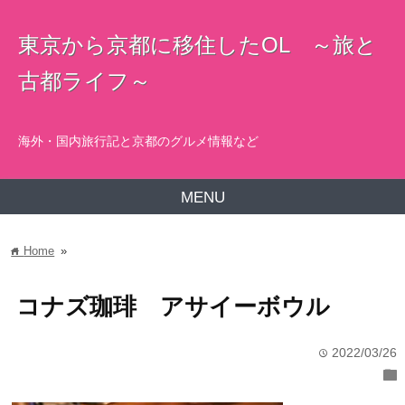
東京から京都に移住したOL ～旅と
古都ライフ～
海外・国内旅行記と京都のグルメ情報など
MENU
Home
»
home
コナズ珈琲 アサイーボウル
2022/03/26
time
folder