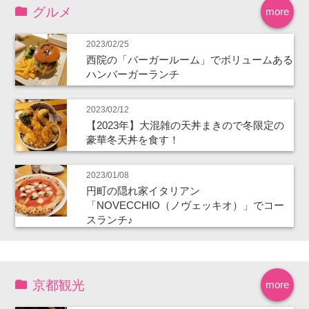
グルメ
more
2023/02/25
西院の「バーガールーム」でボリュームある
ハンバーガーランチ
2023/02/12
【2023年】大混雑の天丼まきので冬限定の
豪華冬天丼を食す！
2023/01/08
円町の隠れ家イタリアン
「NOVECCHIO（ノヴェッキオ）」でコー
スランチ♪
京都観光
more