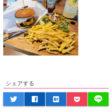
シェアする
line
twitter
facebook
hatenabookmark