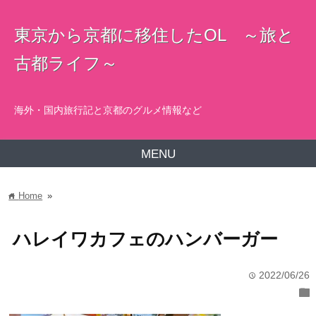
東京から京都に移住したOL ～旅と
古都ライフ～
海外・国内旅行記と京都のグルメ情報など
MENU
Home
»
home
ハレイワカフェのハンバーガー
2022/06/26
time
folder