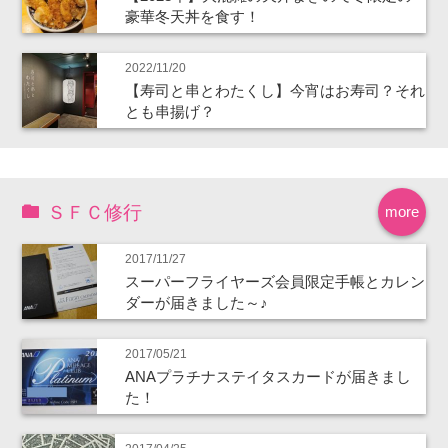
豪華冬天丼を食す！
2022/11/20
【寿司と串とわたくし】今宵はお寿司？それ
とも串揚げ？
ＳＦＣ修行
more
2017/11/27
スーパーフライヤーズ会員限定手帳とカレン
ダーが届きました～♪
2017/05/21
ANAプラチナステイタスカードが届きまし
た！