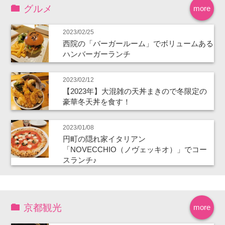
グルメ
more
2023/02/25
西院の「バーガールーム」でボリュームある
ハンバーガーランチ
2023/02/12
【2023年】大混雑の天丼まきので冬限定の
豪華冬天丼を食す！
2023/01/08
円町の隠れ家イタリアン
「NOVECCHIO（ノヴェッキオ）」でコー
スランチ♪
京都観光
more