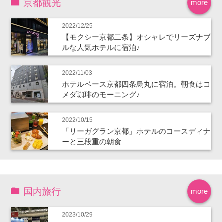
京都観光
more
2022/12/25
【モクシー京都二条】オシャレでリーズナブ
ルな人気ホテルに宿泊♪
2022/11/03
ホテルベース京都四条烏丸に宿泊。朝食はコ
メダ珈琲のモーニング♪
2022/10/15
「リーガグラン京都」ホテルのコースディナ
ーと三段重の朝食
国内旅行
more
2023/10/29