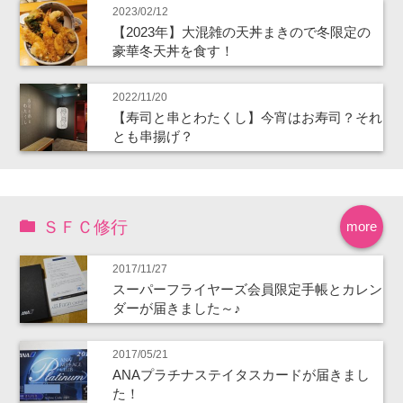
2023/02/12
【2023年】大混雑の天丼まきので冬限定の
豪華冬天丼を食す！
2022/11/20
【寿司と串とわたくし】今宵はお寿司？それ
とも串揚げ？
ＳＦＣ修行
more
2017/11/27
スーパーフライヤーズ会員限定手帳とカレン
ダーが届きました～♪
2017/05/21
ANAプラチナステイタスカードが届きまし
た！