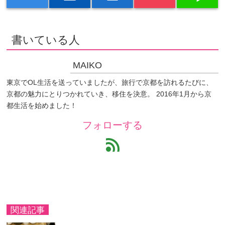
書いている人
MAIKO
東京でOL生活を送っていましたが、旅行で京都を訪れるたびに、
京都の魅力にとりつかれていき、移住を決意。 2016年1月から京
都生活を始めました！
フォローする
feed
関連記事