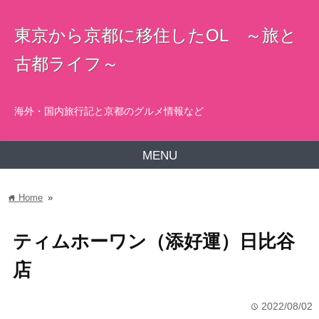
東京から京都に移住したOL ～旅と
古都ライフ～
海外・国内旅行記と京都のグルメ情報など
MENU
Home
»
home
ティムホーワン（添好運）日比谷
店
2022/08/02
time