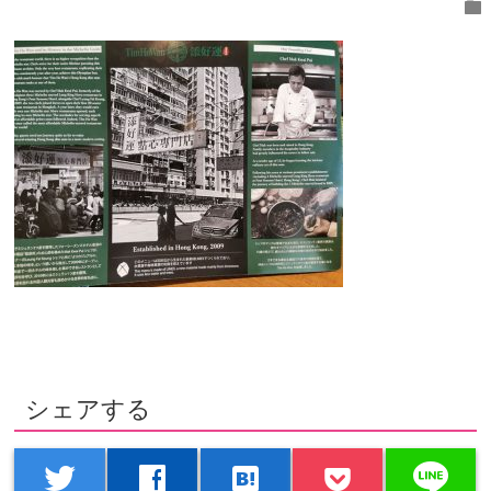
folder
シェアする
line
twitter
facebook
hatenabookmark