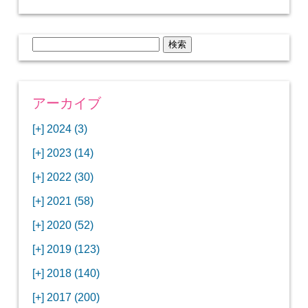
検
索:
アーカイブ
[+]
2024 (3)
[+]
1月 (3)
[+]
2023 (14)
ANAビジネスクラスでワシントンDCから羽田
[+]
12月 (3)
空港へ！
[+]
2022 (30)
【セントルイス】バドワイザーの工場見学はビ
[+]
11月 (3)
[+]
【ワシントンDC】ANA指定のトルコ航空ラウ
12月 (1)
ールの試飲にお土産付きで最高！
[+]
2021 (58)
ンジに行ってみた
【マリオット パルス アット メイフラワー宿泊
【モクシー京都二条】オシャレでリーズナブル
[+]
10月 (1)
[+]
11月 (4)
[+]
【MLB観戦】セントルイスで大谷翔平vsヌート
12月 (4)
記】ワシントンDCの中心で快適ステイ♪
な人気ホテルに宿泊♪
[+]
2020 (52)
【ポラリスラウンジ】ワシントン・ダレス空港
「ツーリズムEXPOジャパン2023大阪」に行っ
バーの対決に大興奮！
【シェラトングランドホテル広島】デラックス
スパを楽しむリーベルホテルユニバーサルスタ
[+]
3月 (1)
[+]
10月 (3)
[+]
の高級感ある上級ラウンジに入室
【ウドバーハジーセンター】実物のコンコルド
11月 (4)
[+]
てきたよ！
12月 (5)
ツインルームに宿泊♪
ジオ宿泊記
[+]
2019 (123)
【サウスウエスト航空搭乗記】全席自由席の
【株主優待】無料で大阪堂島アロフトに宿泊し
やスペースシャトルに大興奮！
【レストラン信】コスパの良いフレンチのコー
【Fuji屋京色】京町家で秋の味覚を味わうコー
【クランプコーヒーサラサ】隠れ家カフェで自
[+]
2月 (3)
[+]
9月 (3)
[+]
10月 (4)
[+]
LCCでセントルイスへ！
てきたよ！
【寿司と串とわたくし】今宵はお寿司？それと
11月 (5)
[+]
スランチ♪
【ホテルMONday京都丸太町】ホテルに泊まっ
12月 (10)
ス料理を堪能
家焙煎の美味しいコーヒーを♪
[+]
2018 (140)
【ANAビジネスクラス搭乗記】特典航空券でワ
西院の「バーガールーム」でボリュームあるハ
【進々堂 北山店】種類豊富なパン食べ放題モー
も串揚げ？
【寿司と天ぷらとわたくし】あなたは寿司派？
て寿司ざんまい！
「ハンバーグラボ」でハンバーグ食べ比べラン
2019年を振り返って
[+]
1月 (3)
[+]
8月 (6)
[+]
9月 (5)
[+]
シントンDCまでのロングフライト
ンバーガーランチ
「リーガグラン京都」ホテルのコースディナー
10月 (5)
[+]
ニング！
【ホテルリソルトリニティ京都宿泊記】実質プ
11月 (11)
[+]
それとも天ぷら派？
【ひとり焼肉やる気】話題の一人焼肉に行って
12月 (11)
チ♪
IBEXエアラインズで仙台から大阪・伊丹空港へ
[+]
2017 (200)
【京やきにく弘 先斗町別邸】京町家で焼肉のコ
【ザ・サウザンド京都】ホテルでイタリアンコ
と三段重の朝食
【2021年】行列2時間待ちの洋食店「おおさか
【熱帯食堂 四条河原町】京都市内で本格的なタ
ラスのお得な宿泊プラン♪
「ウェリナホテルプレミア中之島宿泊記」千房
【エアプサン搭乗記】日本最短の国際線フライ
みた！！
バリ島6つ星ホテル「ムリア」でスイーツ食べ
2018年を振り返って
[+]
7月 (2)
[+]
【2023年】大混雑の天丼まきので冬限定の豪華
8月 (6)
キャンペーン併用で超お得だった「御宿野乃 京