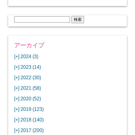
検
索:
アーカイブ
[+]
2024 (3)
[+]
1月 (3)
[+]
2023 (14)
ANAビジネスクラスでワシントンDCから羽田
[+]
12月 (3)
空港へ！
[+]
2022 (30)
【セントルイス】バドワイザーの工場見学はビ
[+]
11月 (3)
[+]
【ワシントンDC】ANA指定のトルコ航空ラウ
12月 (1)
ールの試飲にお土産付きで最高！
[+]
2021 (58)
ンジに行ってみた
【マリオット パルス アット メイフラワー宿泊
【モクシー京都二条】オシャレでリーズナブル
[+]
10月 (1)
[+]
11月 (4)
[+]
【MLB観戦】セントルイスで大谷翔平vsヌート
12月 (4)
記】ワシントンDCの中心で快適ステイ♪
な人気ホテルに宿泊♪
[+]
2020 (52)
【ポラリスラウンジ】ワシントン・ダレス空港
「ツーリズムEXPOジャパン2023大阪」に行っ
バーの対決に大興奮！
【シェラトングランドホテル広島】デラックス
スパを楽しむリーベルホテルユニバーサルスタ
[+]
3月 (1)
[+]
10月 (3)
[+]
の高級感ある上級ラウンジに入室
【ウドバーハジーセンター】実物のコンコルド
11月 (4)
[+]
てきたよ！
12月 (5)
ツインルームに宿泊♪
ジオ宿泊記
[+]
2019 (123)
【サウスウエスト航空搭乗記】全席自由席の
【株主優待】無料で大阪堂島アロフトに宿泊し
やスペースシャトルに大興奮！
【レストラン信】コスパの良いフレンチのコー
【Fuji屋京色】京町家で秋の味覚を味わうコー
【クランプコーヒーサラサ】隠れ家カフェで自
[+]
2月 (3)
[+]
9月 (3)
[+]
10月 (4)
[+]
LCCでセントルイスへ！
てきたよ！
【寿司と串とわたくし】今宵はお寿司？それと
11月 (5)
[+]
スランチ♪
【ホテルMONday京都丸太町】ホテルに泊まっ
12月 (10)
ス料理を堪能
家焙煎の美味しいコーヒーを♪
[+]
2018 (140)
【ANAビジネスクラス搭乗記】特典航空券でワ
西院の「バーガールーム」でボリュームあるハ
【進々堂 北山店】種類豊富なパン食べ放題モー
も串揚げ？
【寿司と天ぷらとわたくし】あなたは寿司派？
て寿司ざんまい！
「ハンバーグラボ」でハンバーグ食べ比べラン
2019年を振り返って
[+]
1月 (3)
[+]
8月 (6)
[+]
9月 (5)
[+]
シントンDCまでのロングフライト
ンバーガーランチ
「リーガグラン京都」ホテルのコースディナー
10月 (5)
[+]
ニング！
【ホテルリソルトリニティ京都宿泊記】実質プ
11月 (11)
[+]
それとも天ぷら派？
【ひとり焼肉やる気】話題の一人焼肉に行って
12月 (11)
チ♪
IBEXエアラインズで仙台から大阪・伊丹空港へ
[+]
2017 (200)
【京やきにく弘 先斗町別邸】京町家で焼肉のコ
【ザ・サウザンド京都】ホテルでイタリアンコ
と三段重の朝食
【2021年】行列2時間待ちの洋食店「おおさか
【熱帯食堂 四条河原町】京都市内で本格的なタ
ラスのお得な宿泊プラン♪
「ウェリナホテルプレミア中之島宿泊記」千房
【エアプサン搭乗記】日本最短の国際線フライ
みた！！
バリ島6つ星ホテル「ムリア」でスイーツ食べ
2018年を振り返って
[+]
7月 (2)
[+]
【2023年】大混雑の天丼まきので冬限定の豪華
8月 (6)
キャンペーン併用で超お得だった「御宿野乃 京