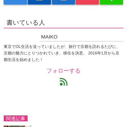
書いている人
MAIKO
東京でOL生活を送っていましたが、旅行で京都を訪れるたびに、
京都の魅力にとりつかれていき、移住を決意。 2016年1月から京
都生活を始めました！
フォローする
feed
関連記事