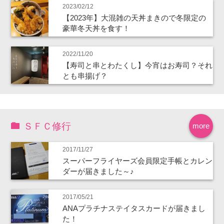
2023/02/12
【2023年】大混雑の天丼まきので冬限定の
豪華冬天丼を食す！
2022/11/20
【寿司と串とわたくし】今宵はお寿司？それ
とも串揚げ？
ＳＦＣ修行
more
2017/11/27
スーパーフライヤーズ会員限定手帳とカレン
ダーが届きました～♪
2017/05/21
ANAプラチナステイタスカードが届きまし
た！