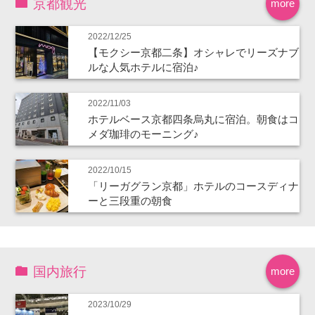
京都観光
more
2022/12/25
【モクシー京都二条】オシャレでリーズナブ
ルな人気ホテルに宿泊♪
2022/11/03
ホテルベース京都四条烏丸に宿泊。朝食はコ
メダ珈琲のモーニング♪
2022/10/15
「リーガグラン京都」ホテルのコースディナ
ーと三段重の朝食
国内旅行
more
2023/10/29