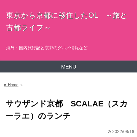
東京から京都に移住したOL ～旅と
古都ライフ～
海外・国内旅行記と京都のグルメ情報など
MENU
Home
»
home
サウザンド京都 SCALAE（スカ
ーラエ）のランチ
2022/08/16
time