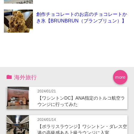
創作チョコレートのお店のチョコレートか
き氷【BRUNBRUN（ブランブリュン）】
海外旅行
more
2024/01/21
【ワシントンDC】ANA指定のトルコ航空ラ
ウンジに行ってみた
2024/01/14
【ポラリスラウンジ】ワシントン・ダレス空
港の高級感ある上級ラウンジに入室