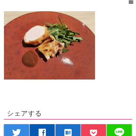
folder
シェアする
line
twitter
facebook
hatenabookmark