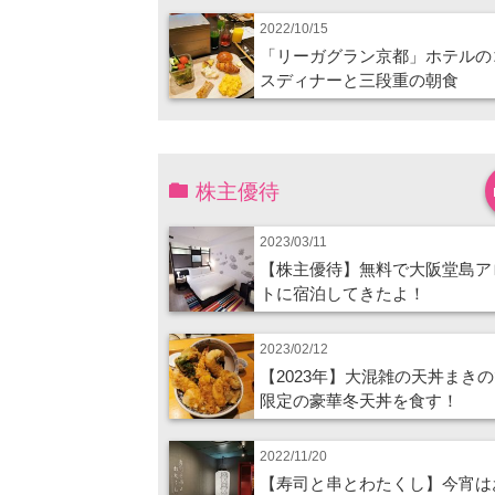
2022/10/15
「リーガグラン京都」ホテルの
スディナーと三段重の朝食
株主優待
2023/03/11
【株主優待】無料で大阪堂島ア
トに宿泊してきたよ！
2023/02/12
【2023年】大混雑の天丼まき
限定の豪華冬天丼を食す！
2022/11/20
【寿司と串とわたくし】今宵は