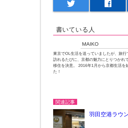
twitter
facebook
書いている人
MAIKO
東京でOL生活を送っていましたが、旅行
訪れるたびに、京都の魅力にとりつかれ
移住を決意。 2016年1月から京都生活を
た！
関連記事
羽田空港ラウン