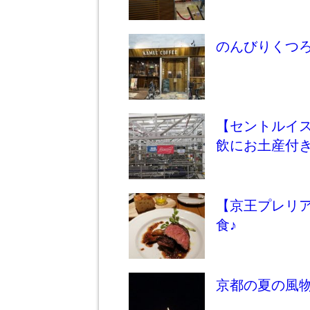
のんびりくつ
【セントルイ
飲にお土産付
【京王プレリアホ
食♪
京都の夏の風