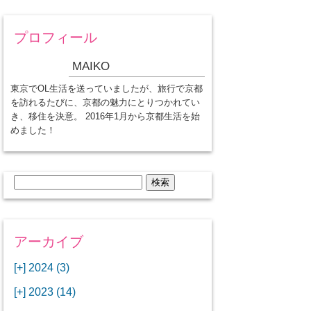
プロフィール
MAIKO
東京でOL生活を送っていましたが、旅行で京都
を訪れるたびに、京都の魅力にとりつかれてい
き、移住を決意。 2016年1月から京都生活を始
めました！
検
索:
アーカイブ
[+]
2024 (3)
[+]
1月 (3)
[+]
2023 (14)
ANAビジネスクラスでワシントン
[+]
12月 (3)
DCから羽田空港へ！