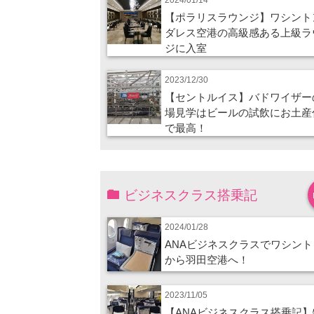
【ポラリスラウンジ】ワシント
ダレス空港の高級感ある上級ラ
ジに入室
2023/12/30
【セントルイス】バドワイザー
場見学はビールの試飲にお土産
で最高！
ビジネスクラス搭乗記
2024/01/28
ANAビジネスクラスでワシント
から羽田空港へ！
2023/11/05
【ANAビジネスクラス搭乗記】