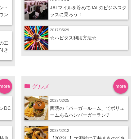
ン・
JALマイルを貯めてJALのビジネスク
ウン
ラスに乗ろう！
2017/05/29
☆ハピタス利用方法☆
の工
付き
グルメ
more
more
2023/02/25
ンDC
西院の「バーガールーム」でボリュ
ームあるハンバーガーランチ
2023/02/12
特典
【2023年】大混雑の天丼まきので冬