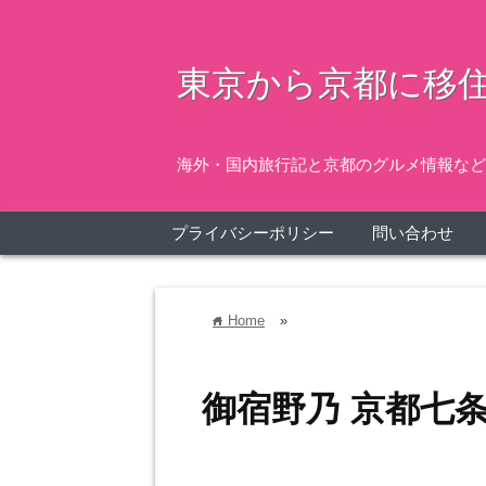
東京から京都に移住
海外・国内旅行記と京都のグルメ情報など
プライバシーポリシー
問い合わせ
Home
»
home
御宿野乃 京都七