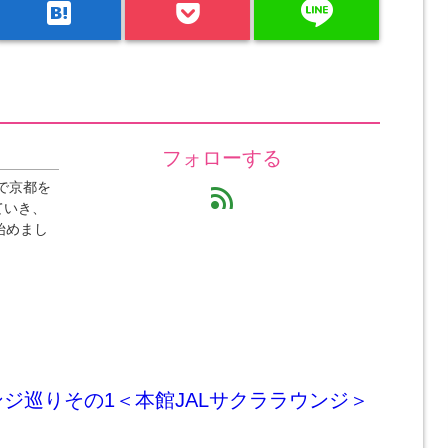
line
hatenabookmark
フォローする
で京都を
feed
ていき、
始めまし
ジ巡りその1＜本館JALサクララウンジ＞