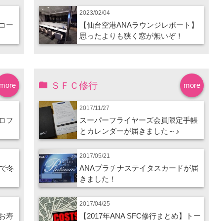
2023/02/04
コー
【仙台空港ANAラウンジレポート】
思ったよりも狭く窓が無いぞ！
ＳＦＣ修行
more
more
2017/11/27
ロフ
スーパーフライヤーズ会員限定手帳
とカレンダーが届きました～♪
2017/05/21
ので冬
ANAプラチナステイタスカードが届
きました！
2017/04/25
お寿
【2017年ANA SFC修行まとめ】トー