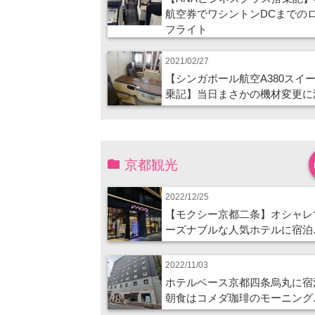
航空券でワシントンDCまでの
フライト
2021/02/27
【シンガポール航空A380スイ
乗記】当日まさかの機材変更に
京都観光
2022/12/25
【モクシー京都二条】オシャレ
ーズナブルな人気ホテルに宿泊
2022/11/03
ホテルベース京都四条烏丸に宿
朝食はコメダ珈琲のモーニング