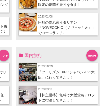
ロング
限定の豪華冬天丼を食す！
2023/01/08
円町の隠れ家イタリアン
ート搭
「NOVECCHIO（ノヴェッキオ）」
泣く
でコースランチ♪
国内旅行
more
more
2023/10/29
でリ
「ツーリズムEXPOジャパン2023大
♪
阪」に行ってきたよ！
2023/03/11
泊。
【株主優待】無料で大阪堂島アロフ
♪
トに宿泊してきたよ！