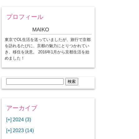
プロフィール
MAIKO
東京でOL生活を送っていましたが、旅行で京都
を訪れるたびに、京都の魅力にとりつかれてい
き、移住を決意。 2016年1月から京都生活を始
めました！
検
索:
アーカイブ
[+]
2024 (3)
[+]
1月 (3)
[+]
2023 (14)
ANAビジネスクラスでワシントン
[+]
12月 (3)
DCから羽田空港へ！