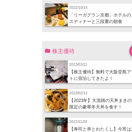
2022/10/15
「リーガグラン京都」ホテルの
スディナーと三段重の朝食
株主優待
2023/03/11
【株主優待】無料で大阪堂島ア
トに宿泊してきたよ！
2023/02/12
【2023年】大混雑の天丼まき
限定の豪華冬天丼を食す！
2022/11/20
【寿司と串とわたくし】今宵は