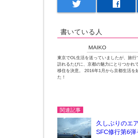
twitter
facebook
書いている人
MAIKO
東京でOL生活を送っていましたが、旅行
訪れるたびに、京都の魅力にとりつかれ
移住を決意。 2016年1月から京都生活を
た！
関連記事
久しぶりのエ
SFC修行第6弾