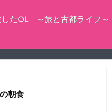
したOL ～旅と古都ライフ～
の朝食