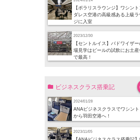
【ポラリスラウンジ】ワシント
ダレス空港の高級感ある上級ラ
ジに入室
2023/12/30
【セントルイス】バドワイザー
場見学はビールの試飲にお土産
で最高！
ビジネスクラス搭乗記
2024/01/28
ANAビジネスクラスでワシント
から羽田空港へ！
2023/11/05
【ANAビジネスクラス搭乗記】