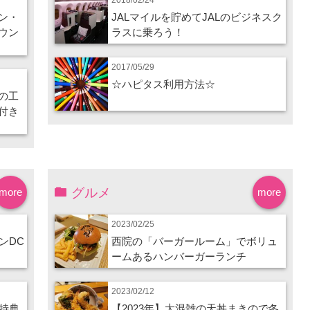
ン・
JALマイルを貯めてJALのビジネスク
ウン
ラスに乗ろう！
2017/05/29
☆ハピタス利用方法☆
の工
付き
グルメ
more
more
2023/02/25
ンDC
西院の「バーガールーム」でボリュ
ームあるハンバーガーランチ
2023/02/12
特典
【2023年】大混雑の天丼まきので冬