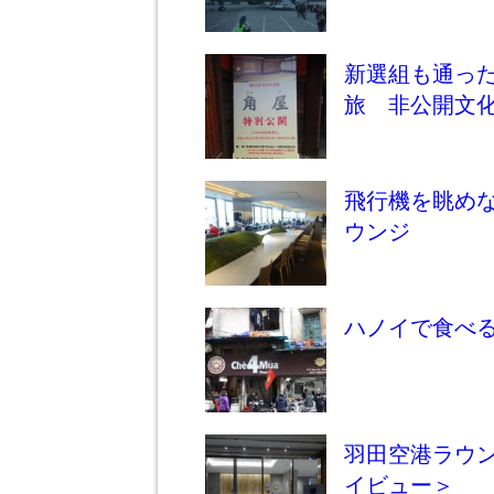
新選組も通っ
旅 非公開文
飛行機を眺めな
ウンジ
ハノイで食べ
羽田空港ラウン
イビュー＞