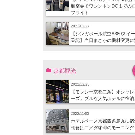
航空券でワシントンDCまでの
フライト
2021/02/27
【シンガポール航空A380スイ
乗記】当日まさかの機材変更に
京都観光
2022/12/25
【モクシー京都二条】オシャレ
ーズナブルな人気ホテルに宿泊
2022/11/03
ホテルベース京都四条烏丸に宿
朝食はコメダ珈琲のモーニング