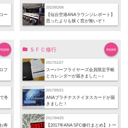
2023/02/04
コー
【仙台空港ANAラウンジレポート】
思ったよりも狭く窓が無いぞ！
ＳＦＣ修行
more
more
2017/11/27
ロフ
スーパーフライヤーズ会員限定手帳
とカレンダーが届きました～♪
2017/05/21
ので冬
ANAプラチナステイタスカードが届
きました！
2017/04/25
お寿
【2017年ANA SFC修行まとめ】トー