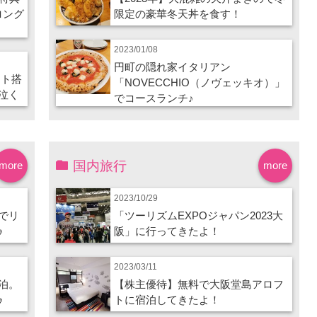
ロング
限定の豪華冬天丼を食す！
2023/01/08
円町の隠れ家イタリアン
ート搭
「NOVECCHIO（ノヴェッキオ）」
泣く
でコースランチ♪
国内旅行
more
more
2023/10/29
でリ
「ツーリズムEXPOジャパン2023大
♪
阪」に行ってきたよ！
2023/03/11
泊。
【株主優待】無料で大阪堂島アロフ
♪
トに宿泊してきたよ！