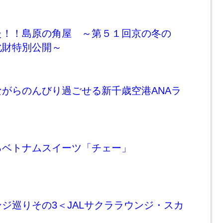
た！！島原の角屋 ～第５１回京の冬の
化財特別公開～
がらのんびり過ごせる新千歳空港ANAラ
るベトナムスイーツ「チェー」
ジ巡りその3＜JALサクララウンジ・スカ