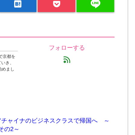
line
hatenabookmark
フォローする
で京都を
feed
ていき、
始めまし
アチャイナのビジネスクラスで帰国へ ～
その2～