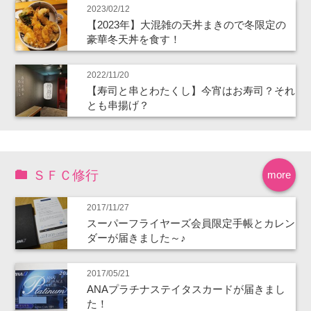
2023/02/12
【2023年】大混雑の天丼まきので冬限定の
豪華冬天丼を食す！
2022/11/20
【寿司と串とわたくし】今宵はお寿司？それ
とも串揚げ？
ＳＦＣ修行
more
2017/11/27
スーパーフライヤーズ会員限定手帳とカレン
ダーが届きました～♪
2017/05/21
ANAプラチナステイタスカードが届きまし
た！