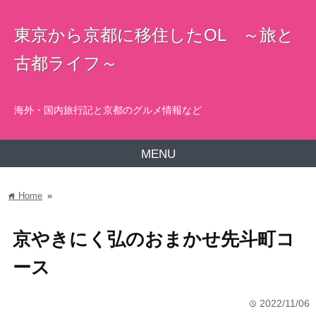
東京から京都に移住したOL ～旅と
古都ライフ～
海外・国内旅行記と京都のグルメ情報など
MENU
Home
»
home
京やきにく弘のおまかせ先斗町コ
ース
2022/11/06
time