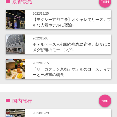
京都観光
more
2022/12/25
【モクシー京都二条】オシャレでリーズナブ
ルな人気ホテルに宿泊♪
2022/11/03
ホテルベース京都四条烏丸に宿泊。朝食はコ
メダ珈琲のモーニング♪
2022/10/15
「リーガグラン京都」ホテルのコースディナ
ーと三段重の朝食
国内旅行
more
2023/10/29