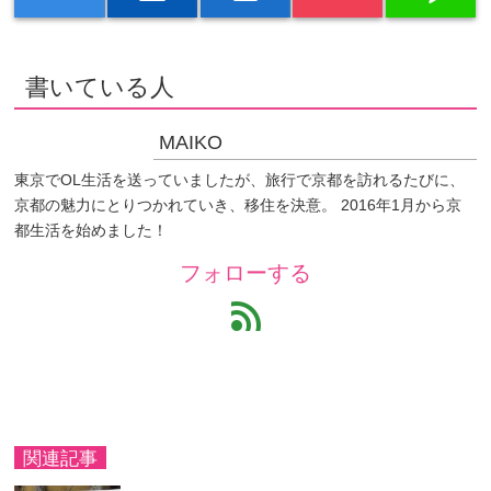
書いている人
MAIKO
東京でOL生活を送っていましたが、旅行で京都を訪れるたびに、
京都の魅力にとりつかれていき、移住を決意。 2016年1月から京
都生活を始めました！
フォローする
feed
関連記事