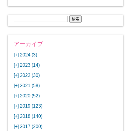
検
索:
アーカイブ
[+]
2024 (3)
[+]
1月 (3)
[+]
2023 (14)
ANAビジネスクラスでワシントンDCから羽田
[+]
12月 (3)
空港へ！
[+]
2022 (30)
【セントルイス】バドワイザーの工場見学はビ
[+]
11月 (3)
[+]
【ワシントンDC】ANA指定のトルコ航空ラウ
12月 (1)
ールの試飲にお土産付きで最高！
[+]
2021 (58)
ンジに行ってみた
【マリオット パルス アット メイフラワー宿泊
【モクシー京都二条】オシャレでリーズナブル
[+]
10月 (1)
[+]
11月 (4)
[+]
【MLB観戦】セントルイスで大谷翔平vsヌート
12月 (4)
記】ワシントンDCの中心で快適ステイ♪
な人気ホテルに宿泊♪
[+]
2020 (52)
【ポラリスラウンジ】ワシントン・ダレス空港
「ツーリズムEXPOジャパン2023大阪」に行っ
バーの対決に大興奮！
【シェラトングランドホテル広島】デラックス
スパを楽しむリーベルホテルユニバーサルスタ
[+]
3月 (1)
[+]
10月 (3)
[+]
の高級感ある上級ラウンジに入室
【ウドバーハジーセンター】実物のコンコルド
11月 (4)
[+]
てきたよ！
12月 (5)
ツインルームに宿泊♪
ジオ宿泊記
[+]
2019 (123)
【サウスウエスト航空搭乗記】全席自由席の
【株主優待】無料で大阪堂島アロフトに宿泊し
やスペースシャトルに大興奮！
【レストラン信】コスパの良いフレンチのコー
【Fuji屋京色】京町家で秋の味覚を味わうコー
【クランプコーヒーサラサ】隠れ家カフェで自
[+]
2月 (3)
[+]
9月 (3)
[+]
10月 (4)
[+]
LCCでセントルイスへ！
てきたよ！
【寿司と串とわたくし】今宵はお寿司？それと
11月 (5)
[+]
スランチ♪
【ホテルMONday京都丸太町】ホテルに泊まっ
12月 (10)
ス料理を堪能
家焙煎の美味しいコーヒーを♪
[+]
2018 (140)
【ANAビジネスクラス搭乗記】特典航空券でワ
西院の「バーガールーム」でボリュームあるハ
【進々堂 北山店】種類豊富なパン食べ放題モー
も串揚げ？
【寿司と天ぷらとわたくし】あなたは寿司派？
て寿司ざんまい！
「ハンバーグラボ」でハンバーグ食べ比べラン
2019年を振り返って
[+]
1月 (3)
[+]
8月 (6)
[+]
9月 (5)
[+]
シントンDCまでのロングフライト
ンバーガーランチ
「リーガグラン京都」ホテルのコースディナー
10月 (5)
[+]
ニング！
【ホテルリソルトリニティ京都宿泊記】実質プ
11月 (11)
[+]
それとも天ぷら派？
【ひとり焼肉やる気】話題の一人焼肉に行って
12月 (11)
チ♪
IBEXエアラインズで仙台から大阪・伊丹空港へ
[+]
2017 (200)
【京やきにく弘 先斗町別邸】京町家で焼肉のコ
【ザ・サウザンド京都】ホテルでイタリアンコ
と三段重の朝食
【2021年】行列2時間待ちの洋食店「おおさか
【熱帯食堂 四条河原町】京都市内で本格的なタ
ラスのお得な宿泊プラン♪
「ウェリナホテルプレミア中之島宿泊記」千房
【エアプサン搭乗記】日本最短の国際線フライ
みた！！
バリ島6つ星ホテル「ムリア」でスイーツ食べ
2018年を振り返って
[+]
7月 (2)
[+]
【2023年】大混雑の天丼まきので冬限定の豪華
8月 (6)
キャンペーン併用で超お得だった「御宿野乃 京