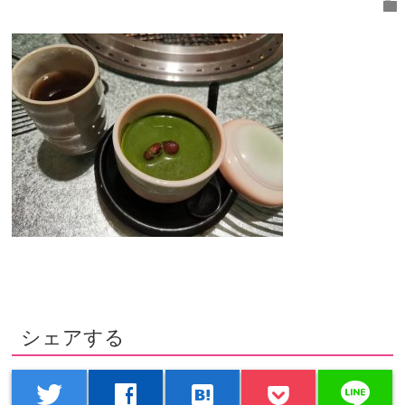
folder
シェアする
line
twitter
facebook
hatenabookmark