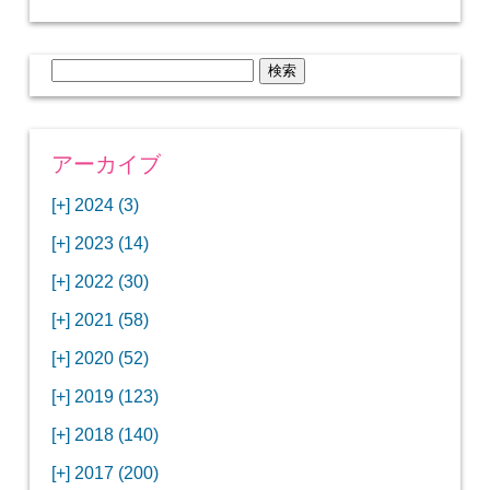
検
索:
アーカイブ
[+]
2024 (3)
[+]
1月 (3)
[+]
2023 (14)
ANAビジネスクラスでワシントンDCから羽田
[+]
12月 (3)
空港へ！
[+]
2022 (30)
【セントルイス】バドワイザーの工場見学はビ
[+]
11月 (3)
[+]
【ワシントンDC】ANA指定のトルコ航空ラウ
12月 (1)
ールの試飲にお土産付きで最高！
[+]
2021 (58)
ンジに行ってみた
【マリオット パルス アット メイフラワー宿泊
【モクシー京都二条】オシャレでリーズナブル
[+]
10月 (1)
[+]
11月 (4)
[+]
【MLB観戦】セントルイスで大谷翔平vsヌート
12月 (4)
記】ワシントンDCの中心で快適ステイ♪
な人気ホテルに宿泊♪
[+]
2020 (52)
【ポラリスラウンジ】ワシントン・ダレス空港
「ツーリズムEXPOジャパン2023大阪」に行っ
バーの対決に大興奮！
【シェラトングランドホテル広島】デラックス
スパを楽しむリーベルホテルユニバーサルスタ
[+]
3月 (1)
[+]
10月 (3)
[+]
の高級感ある上級ラウンジに入室
【ウドバーハジーセンター】実物のコンコルド
11月 (4)
[+]
てきたよ！
12月 (5)
ツインルームに宿泊♪
ジオ宿泊記
[+]
2019 (123)
【サウスウエスト航空搭乗記】全席自由席の
【株主優待】無料で大阪堂島アロフトに宿泊し
やスペースシャトルに大興奮！
【レストラン信】コスパの良いフレンチのコー
【Fuji屋京色】京町家で秋の味覚を味わうコー
【クランプコーヒーサラサ】隠れ家カフェで自
[+]
2月 (3)
[+]
9月 (3)
[+]
10月 (4)
[+]
LCCでセントルイスへ！
てきたよ！
【寿司と串とわたくし】今宵はお寿司？それと
11月 (5)
[+]
スランチ♪
【ホテルMONday京都丸太町】ホテルに泊まっ
12月 (10)
ス料理を堪能
家焙煎の美味しいコーヒーを♪
[+]
2018 (140)
【ANAビジネスクラス搭乗記】特典航空券でワ
西院の「バーガールーム」でボリュームあるハ
【進々堂 北山店】種類豊富なパン食べ放題モー
も串揚げ？
【寿司と天ぷらとわたくし】あなたは寿司派？
て寿司ざんまい！
「ハンバーグラボ」でハンバーグ食べ比べラン
2019年を振り返って
[+]
1月 (3)
[+]
8月 (6)
[+]
9月 (5)
[+]
シントンDCまでのロングフライト
ンバーガーランチ
「リーガグラン京都」ホテルのコースディナー
10月 (5)
[+]
ニング！
【ホテルリソルトリニティ京都宿泊記】実質プ
11月 (11)
[+]
それとも天ぷら派？
【ひとり焼肉やる気】話題の一人焼肉に行って
12月 (11)
チ♪
IBEXエアラインズで仙台から大阪・伊丹空港へ
[+]
2017 (200)
【京やきにく弘 先斗町別邸】京町家で焼肉のコ
【ザ・サウザンド京都】ホテルでイタリアンコ
と三段重の朝食
【2021年】行列2時間待ちの洋食店「おおさか
【熱帯食堂 四条河原町】京都市内で本格的なタ
ラスのお得な宿泊プラン♪
「ウェリナホテルプレミア中之島宿泊記」千房
【エアプサン搭乗記】日本最短の国際線フライ
みた！！
バリ島6つ星ホテル「ムリア」でスイーツ食べ
2018年を振り返って
[+]
7月 (2)
[+]
【2023年】大混雑の天丼まきので冬限定の豪華
8月 (6)
キャンペーン併用で超お得だった「御宿野乃 京