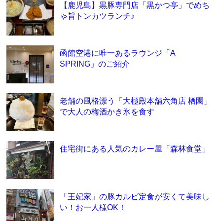
【鹿児島】黒豚専門店「黒かつ亭」でめち
ゃ旨トンカツランチ♪
函館空港に唯一あるラウンジ「A
SPRING」のご紹介
老舗の風格漂う「大極殿本舗六角店 栖園」
で大人の梅酒かき氷を食す
住宅街にある人気のカレー屋「森林食堂」
「王妃家」の豚カルビ定食が安くて美味し
い！お一人様OK！