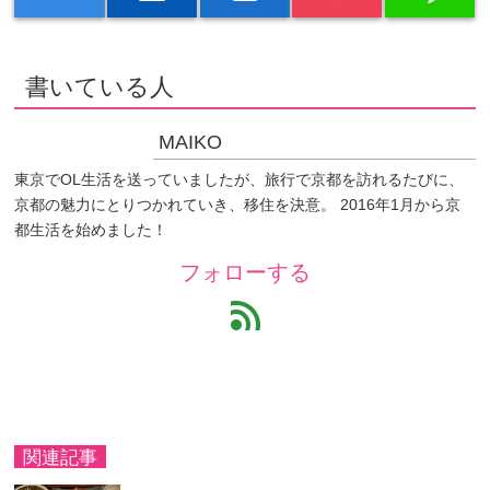
書いている人
MAIKO
東京でOL生活を送っていましたが、旅行で京都を訪れるたびに、
京都の魅力にとりつかれていき、移住を決意。 2016年1月から京
都生活を始めました！
フォローする
feed
関連記事