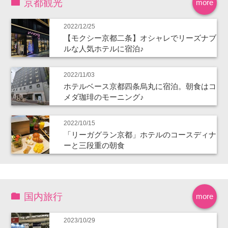
京都観光
more
2022/12/25
【モクシー京都二条】オシャレでリーズナブ
ルな人気ホテルに宿泊♪
2022/11/03
ホテルベース京都四条烏丸に宿泊。朝食はコ
メダ珈琲のモーニング♪
2022/10/15
「リーガグラン京都」ホテルのコースディナ
ーと三段重の朝食
国内旅行
more
2023/10/29