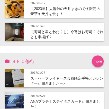
2023/02/12
【2023年】大混雑の天丼まきので冬限定の
豪華冬天丼を食す！
2022/11/20
【寿司と串とわたくし】今宵はお寿司？それ
とも串揚げ？
ＳＦＣ修行
more
2017/11/27
スーパーフライヤーズ会員限定手帳とカレン
ダーが届きました～♪
2017/05/21
ANAプラチナステイタスカードが届きまし
た！