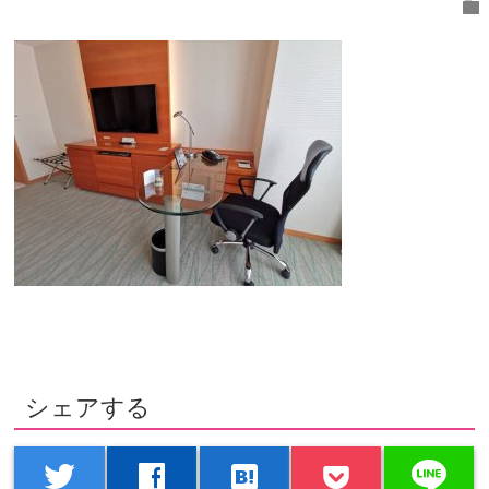
folder
シェアする
line
twitter
facebook
hatenabookmark