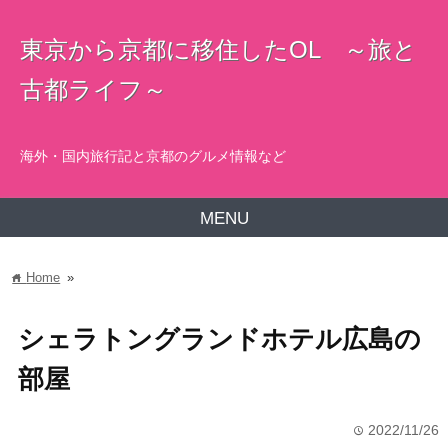
東京から京都に移住したOL ～旅と
古都ライフ～
海外・国内旅行記と京都のグルメ情報など
MENU
Home
»
home
シェラトングランドホテル広島の
部屋
2022/11/26
time