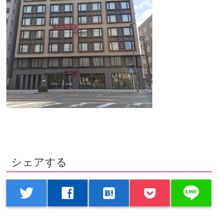
シェアする
line
twitter
facebook
hatenabookmark