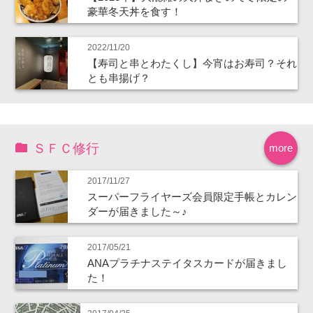
豪華冬天丼を食す！
2022/11/20
【寿司と串とわたくし】今宵はお寿司？それ
とも串揚げ？
ＳＦＣ修行
more
2017/11/27
スーパーフライヤーズ会員限定手帳とカレン
ダーが届きました～♪
2017/05/21
ANAプラチナステイタスカードが届きまし
た！