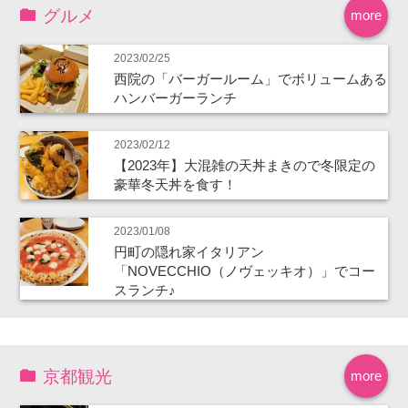
グルメ
more
2023/02/25
西院の「バーガールーム」でボリュームある
ハンバーガーランチ
2023/02/12
【2023年】大混雑の天丼まきので冬限定の
豪華冬天丼を食す！
2023/01/08
円町の隠れ家イタリアン
「NOVECCHIO（ノヴェッキオ）」でコー
スランチ♪
京都観光
more