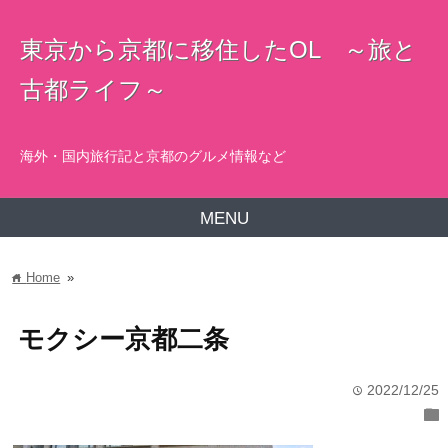
東京から京都に移住したOL ～旅と
古都ライフ～
海外・国内旅行記と京都のグルメ情報など
MENU
Home
»
home
モクシー京都二条
2022/12/25
time
folder