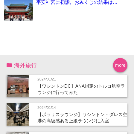
平安神宮に初詣。おみくじの結果は…
海外旅行
more
2024/01/21
【ワシントンDC】ANA指定のトルコ航空ラ
ウンジに行ってみた
2024/01/14
【ポラリスラウンジ】ワシントン・ダレス空
港の高級感ある上級ラウンジに入室