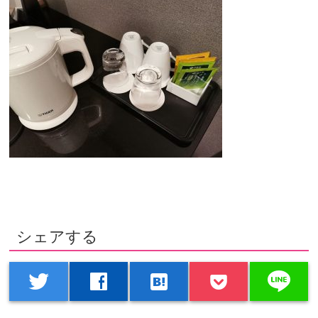
シェアする
line
twitter
facebook
hatenabookmark