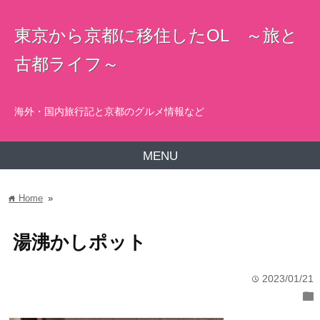
東京から京都に移住したOL ～旅と
古都ライフ～
海外・国内旅行記と京都のグルメ情報など
MENU
Home
»
home
湯沸かしポット
2023/01/21
time
folder