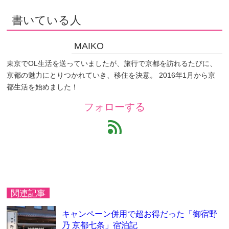
書いている人
MAIKO
東京でOL生活を送っていましたが、旅行で京都を訪れるたびに、
京都の魅力にとりつかれていき、移住を決意。 2016年1月から京
都生活を始めました！
フォローする
feed
関連記事
キャンペーン併用で超お得だった「御宿野
乃 京都七条」宿泊記