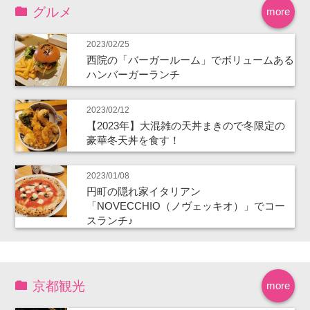
グルメ
more
2023/02/25
西院の「バーガールーム」でボリュームある
ハンバーガーランチ
2023/02/12
【2023年】大混雑の天丼まきので冬限定の
豪華冬天丼を食す！
2023/01/08
円町の隠れ家イタリアン
「NOVECCHIO（ノヴェッキオ）」でコー
スランチ♪
京都観光
more