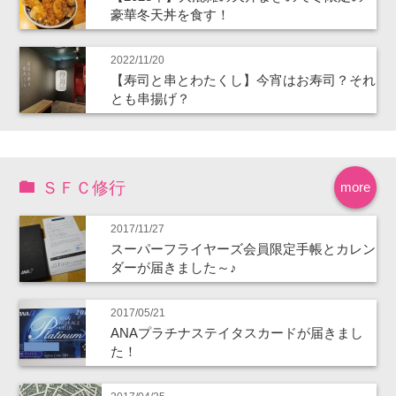
豪華冬天丼を食す！
2022/11/20
【寿司と串とわたくし】今宵はお寿司？それ
とも串揚げ？
ＳＦＣ修行
more
2017/11/27
スーパーフライヤーズ会員限定手帳とカレン
ダーが届きました～♪
2017/05/21
ANAプラチナステイタスカードが届きまし
た！