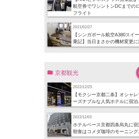
航空券でワシントンDCまでの
フライト
2021/02/27
【シンガポール航空A380スイ
乗記】当日まさかの機材変更に
京都観光
2022/12/25
【モクシー京都二条】オシャレ
ーズナブルな人気ホテルに宿泊
2022/11/03
ホテルベース京都四条烏丸に宿
朝食はコメダ珈琲のモーニング