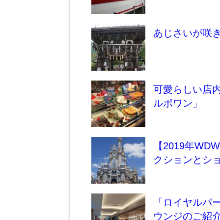
あじさいが咲
可愛らしい店
ルポワン」
【2019年W
クションとシ
「ロイヤルパ
ウンジのご紹