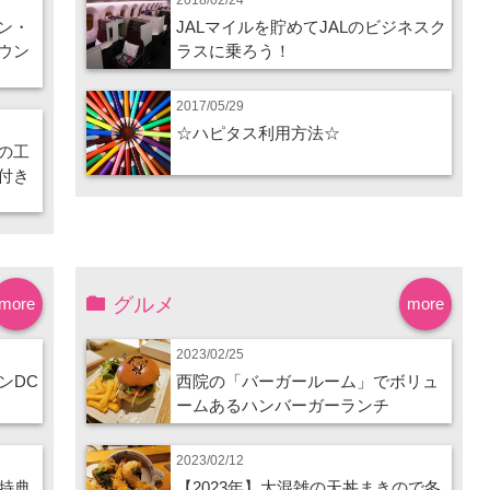
ン・
JALマイルを貯めてJALのビジネスク
ウン
ラスに乗ろう！
2017/05/29
☆ハピタス利用方法☆
の工
付き
グルメ
more
more
2023/02/25
ンDC
西院の「バーガールーム」でボリュ
ームあるハンバーガーランチ
2023/02/12
特典
【2023年】大混雑の天丼まきので冬