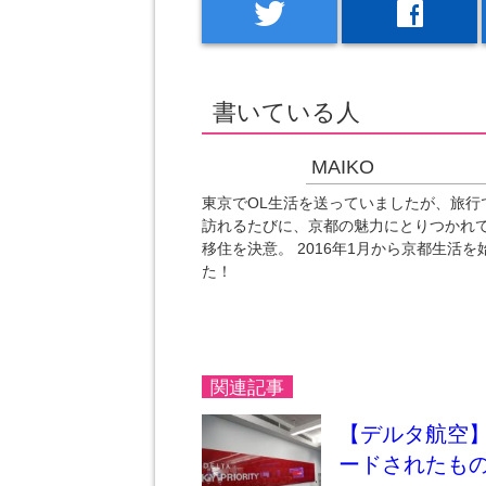
twitter
facebook
書いている人
MAIKO
東京でOL生活を送っていましたが、旅行
訪れるたびに、京都の魅力にとりつかれ
移住を決意。 2016年1月から京都生活を
た！
関連記事
【デルタ航空
ードされたも