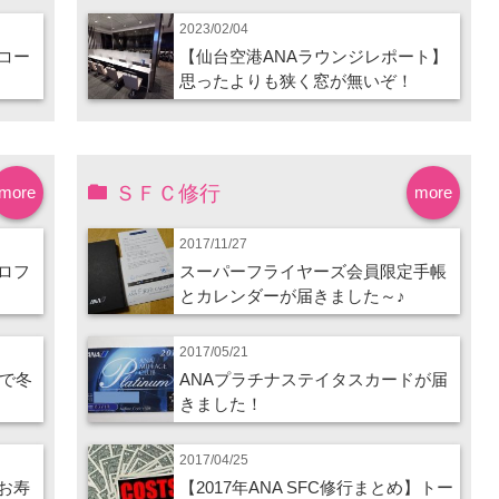
2023/02/04
コー
【仙台空港ANAラウンジレポート】
思ったよりも狭く窓が無いぞ！
ＳＦＣ修行
more
more
2017/11/27
ロフ
スーパーフライヤーズ会員限定手帳
とカレンダーが届きました～♪
2017/05/21
ので冬
ANAプラチナステイタスカードが届
きました！
2017/04/25
お寿
【2017年ANA SFC修行まとめ】トー