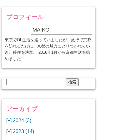
プロフィール
MAIKO
東京でOL生活を送っていましたが、旅行で京都
を訪れるたびに、京都の魅力にとりつかれてい
き、移住を決意。 2016年1月から京都生活を始
めました！
検
索:
アーカイブ
[+]
2024 (3)
[+]
1月 (3)
[+]
2023 (14)
ANAビジネスクラスでワシントン
[+]
12月 (3)
DCから羽田空港へ！