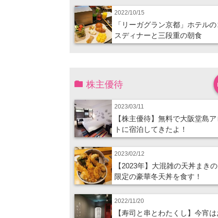
2022/10/15
「リーガグラン京都」ホテルの
スディナーと三段重の朝食
株主優待
2023/03/11
【株主優待】無料で大阪堂島ア
トに宿泊してきたよ！
2023/02/12
【2023年】大混雑の天丼まき
限定の豪華冬天丼を食す！
2022/11/20
【寿司と串とわたくし】今宵は