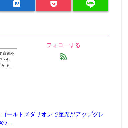
line
hatenabookmark
フォローする
で京都を
feed
ていき、
始めまし
】ゴールドメダリオンで座席がアップグレ
のの…