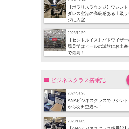
【ポラリスラウンジ】ワシント
ダレス空港の高級感ある上級ラ
ジに入室
2023/12/30
【セントルイス】バドワイザー
場見学はビールの試飲にお土産
で最高！
ビジネスクラス搭乗記
2024/01/28
ANAビジネスクラスでワシント
から羽田空港へ！
2023/11/05
【ANAビジネスクラス搭乗記】