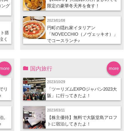
ロング
限定の豪華冬天丼を食す！
2023/01/08
円町の隠れ家イタリアン
ート搭
「NOVECCHIO（ノヴェッキオ）」
泣く
でコースランチ♪
国内旅行
more
more
2023/10/29
でリ
「ツーリズムEXPOジャパン2023大
♪
阪」に行ってきたよ！
2023/03/11
泊。
【株主優待】無料で大阪堂島アロフ
♪
トに宿泊してきたよ！