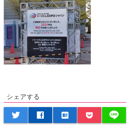
シェアする
line
twitter
facebook
hatenabookmark