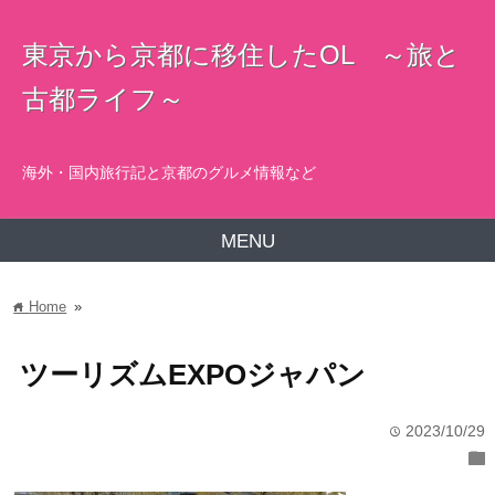
東京から京都に移住したOL ～旅と
古都ライフ～
海外・国内旅行記と京都のグルメ情報など
MENU
Home
»
home
ツーリズムEXPOジャパン
2023/10/29
time
folder