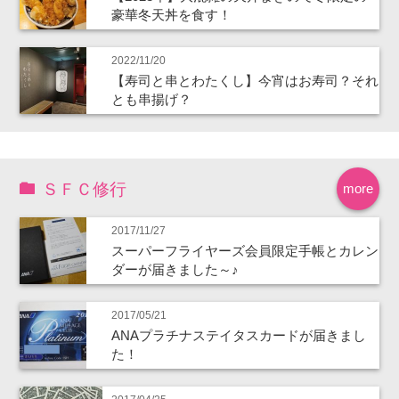
豪華冬天丼を食す！
2022/11/20
【寿司と串とわたくし】今宵はお寿司？それ
とも串揚げ？
ＳＦＣ修行
more
2017/11/27
スーパーフライヤーズ会員限定手帳とカレン
ダーが届きました～♪
2017/05/21
ANAプラチナステイタスカードが届きまし
た！