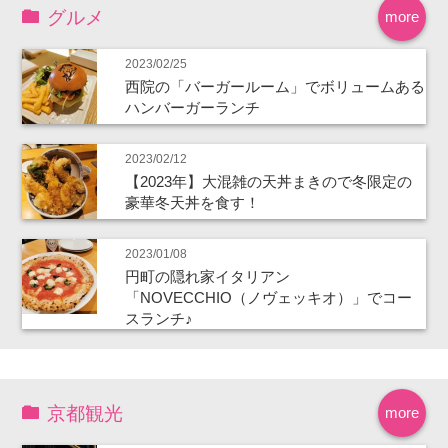
グルメ
more
2023/02/25
西院の「バーガールーム」でボリュームある
ハンバーガーランチ
2023/02/12
【2023年】大混雑の天丼まきので冬限定の
豪華冬天丼を食す！
2023/01/08
円町の隠れ家イタリアン
「NOVECCHIO（ノヴェッキオ）」でコー
スランチ♪
京都観光
more