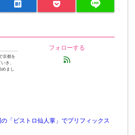
line
hatenabookmark
フォローする
で京都を
feed
ていき、
始めまし
岡の「ビストロ仙人掌」でプリフィックス