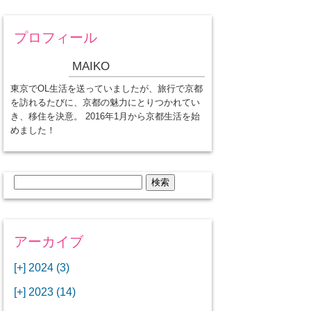
プロフィール
MAIKO
東京でOL生活を送っていましたが、旅行で京都
を訪れるたびに、京都の魅力にとりつかれてい
き、移住を決意。 2016年1月から京都生活を始
めました！
検
索:
アーカイブ
[+]
2024 (3)
[+]
1月 (3)
[+]
2023 (14)
ANAビジネスクラスでワシントン
[+]
12月 (3)
DCから羽田空港へ！