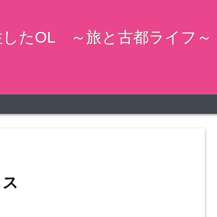
したOL ～旅と古都ライフ～
ラス