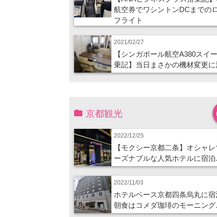
航空券でワシントンDCまでの
フライト
2021/02/27
【シンガポール航空A380スイ
乗記】当日まさかの機材変更に
京都観光
2022/12/25
【モクシー京都二条】オシャレ
ーズナブルな人気ホテルに宿泊
2022/11/03
ホテルベース京都四条烏丸に宿
朝食はコメダ珈琲のモーニング