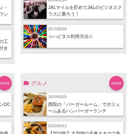
ン・
JALマイルを貯めてJALのビジネスク
ウン
ラスに乗ろう！
2017/05/29
☆ハピタス利用方法☆
の工
付き
グルメ
more
more
2023/02/25
ンDC
西院の「バーガールーム」でボリュ
ームあるハンバーガーランチ
2023/02/12
特典
【2023年】大混雑の天丼まきので冬