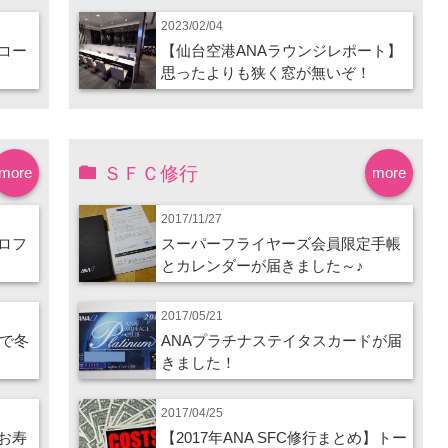
2023/02/04
コー
【仙台空港ANAラウンジレポート】
思ったよりも狭く窓が無いぞ！
ＳＦＣ修行
more
more
2017/11/27
ロフ
スーパーフライヤーズ会員限定手帳
とカレンダーが届きました～♪
2017/05/21
ので冬
ANAプラチナステイタスカードが届
きました！
2017/04/25
お寿
【2017年ANA SFC修行まとめ】トー