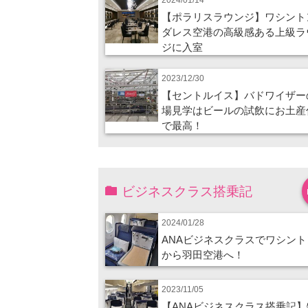
【ポラリスラウンジ】ワシント
ダレス空港の高級感ある上級ラ
ジに入室
2023/12/30
【セントルイス】バドワイザー
場見学はビールの試飲にお土産
で最高！
ビジネスクラス搭乗記
2024/01/28
ANAビジネスクラスでワシント
から羽田空港へ！
2023/11/05
【ANAビジネスクラス搭乗記】