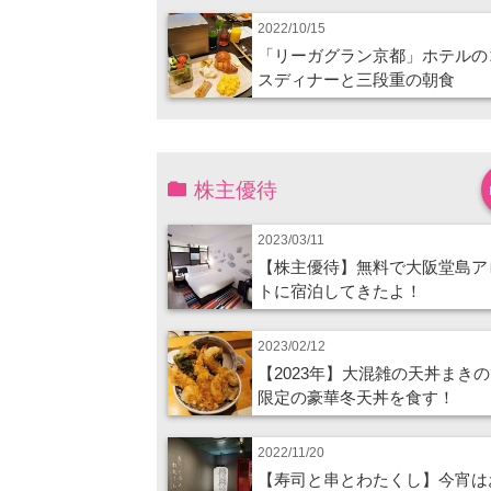
2022/10/15
「リーガグラン京都」ホテルの
スディナーと三段重の朝食
株主優待
2023/03/11
【株主優待】無料で大阪堂島ア
トに宿泊してきたよ！
2023/02/12
【2023年】大混雑の天丼まき
限定の豪華冬天丼を食す！
2022/11/20
【寿司と串とわたくし】今宵は