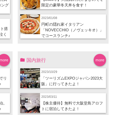
ロング
限定の豪華冬天丼を食す！
2023/01/08
円町の隠れ家イタリアン
ート搭
「NOVECCHIO（ノヴェッキオ）」
泣く
でコースランチ♪
国内旅行
more
more
2023/10/29
でリ
「ツーリズムEXPOジャパン2023大
♪
阪」に行ってきたよ！
2023/03/11
泊。
【株主優待】無料で大阪堂島アロフ
♪
トに宿泊してきたよ！