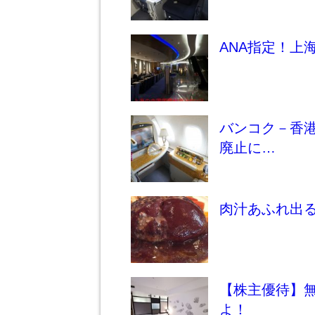
ANA指定！上
バンコク－香
廃止に…
肉汁あふれ出
【株主優待】
よ！