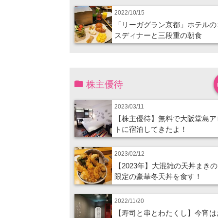
2022/10/15
「リーガグラン京都」ホテルの
スディナーと三段重の朝食
株主優待
2023/03/11
【株主優待】無料で大阪堂島ア
トに宿泊してきたよ！
2023/02/12
【2023年】大混雑の天丼まき
限定の豪華冬天丼を食す！
2022/11/20
【寿司と串とわたくし】今宵は