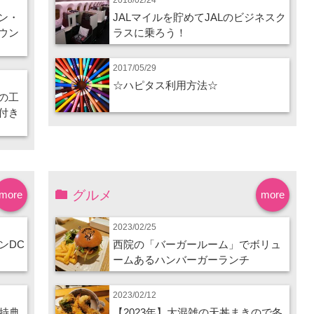
ン・
JALマイルを貯めてJALのビジネスク
ウン
ラスに乗ろう！
2017/05/29
☆ハピタス利用方法☆
の工
付き
グルメ
more
more
2023/02/25
ンDC
西院の「バーガールーム」でボリュ
ームあるハンバーガーランチ
2023/02/12
特典
【2023年】大混雑の天丼まきので冬