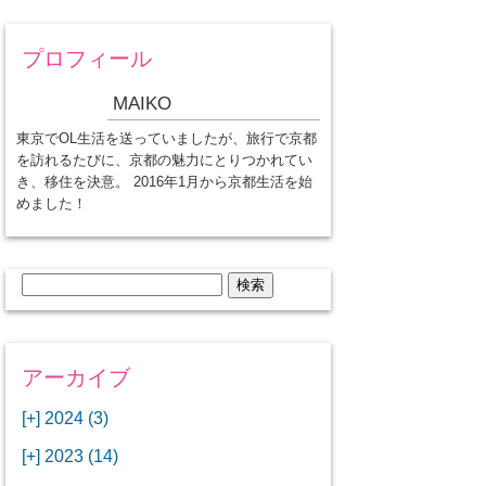
プロフィール
MAIKO
東京でOL生活を送っていましたが、旅行で京都
を訪れるたびに、京都の魅力にとりつかれてい
き、移住を決意。 2016年1月から京都生活を始
めました！
検
索:
アーカイブ
[+]
2024 (3)
[+]
1月 (3)
[+]
2023 (14)
ANAビジネスクラスでワシントン
[+]
12月 (3)
DCから羽田空港へ！