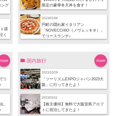
ロング
限定の豪華冬天丼を食す！
2023/01/08
円町の隠れ家イタリアン
ート搭
「NOVECCHIO（ノヴェッキオ）」
泣く
でコースランチ♪
国内旅行
more
more
2023/10/29
でリ
「ツーリズムEXPOジャパン2023大
♪
阪」に行ってきたよ！
2023/03/11
泊。
【株主優待】無料で大阪堂島アロフ
♪
トに宿泊してきたよ！