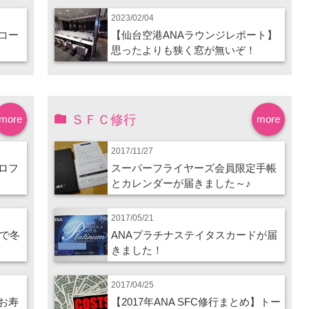
2023/02/04
コー
【仙台空港ANAラウンジレポート】
思ったよりも狭く窓が無いぞ！
ＳＦＣ修行
more
more
2017/11/27
ロフ
スーパーフライヤーズ会員限定手帳
とカレンダーが届きました～♪
2017/05/21
ので冬
ANAプラチナステイタスカードが届
きました！
2017/04/25
お寿
【2017年ANA SFC修行まとめ】トー