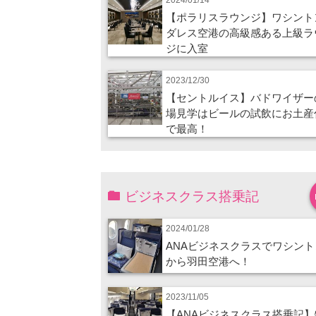
【ポラリスラウンジ】ワシント
ダレス空港の高級感ある上級ラ
ジに入室
2023/12/30
【セントルイス】バドワイザー
場見学はビールの試飲にお土産
で最高！
ビジネスクラス搭乗記
2024/01/28
ANAビジネスクラスでワシント
から羽田空港へ！
2023/11/05
【ANAビジネスクラス搭乗記】