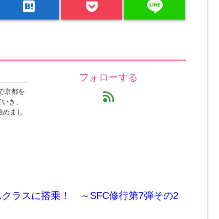
line
hatenabookmark
フォローする
で京都を
feed
ていき、
始めまし
ムクラスに搭乗！ ～SFC修行第7弾その2