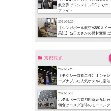
航空券でワシントンDCまでの
フライト
2021/02/27
【シンガポール航空A380スイ
乗記】当日まさかの機材変更に
京都観光
2022/12/25
【モクシー京都二条】オシャレ
ーズナブルな人気ホテルに宿泊
2022/11/03
ホテルベース京都四条烏丸に宿
朝食はコメダ珈琲のモーニング