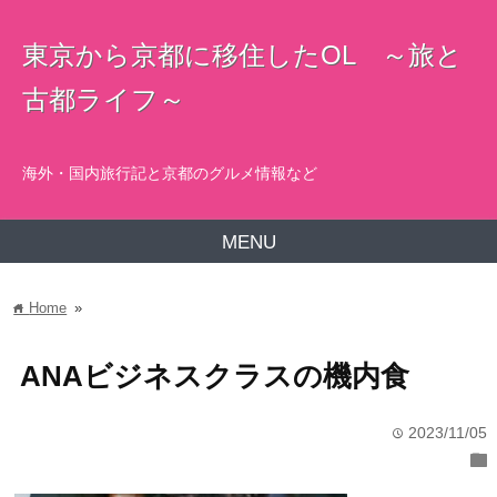
東京から京都に移住したOL ～旅と
古都ライフ～
海外・国内旅行記と京都のグルメ情報など
MENU
Home
»
home
ANAビジネスクラスの機内食
2023/11/05
time
folder