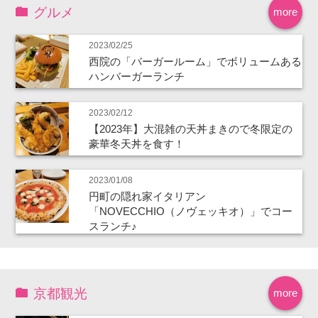
グルメ
more
2023/02/25
西院の「バーガールーム」でボリュームある
ハンバーガーランチ
2023/02/12
【2023年】大混雑の天丼まきので冬限定の
豪華冬天丼を食す！
2023/01/08
円町の隠れ家イタリアン
「NOVECCHIO（ノヴェッキオ）」でコー
スランチ♪
京都観光
more