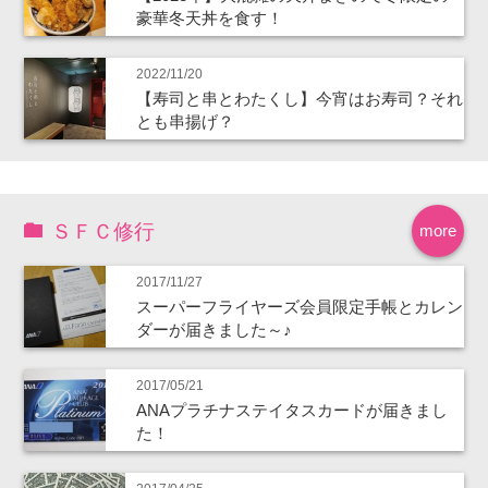
豪華冬天丼を食す！
2022/11/20
【寿司と串とわたくし】今宵はお寿司？それ
とも串揚げ？
ＳＦＣ修行
more
2017/11/27
スーパーフライヤーズ会員限定手帳とカレン
ダーが届きました～♪
2017/05/21
ANAプラチナステイタスカードが届きまし
た！