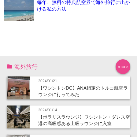
毎年、無料の特典航空券で海外旅行に出か
ける私の方法
海外旅行
more
2024/01/21
【ワシントンDC】ANA指定のトルコ航空ラ
ウンジに行ってみた
2024/01/14
【ポラリスラウンジ】ワシントン・ダレス空
港の高級感ある上級ラウンジに入室