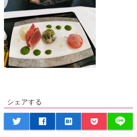
シェアする
line
twitter
facebook
hatenabookmark