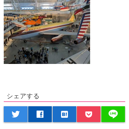
シェアする
line
twitter
facebook
hatenabookmark