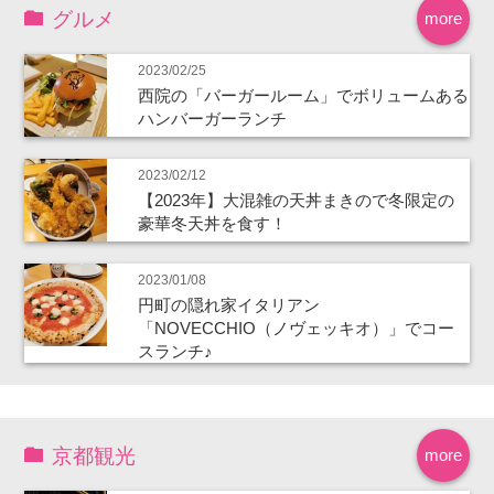
グルメ
more
2023/02/25
西院の「バーガールーム」でボリュームある
ハンバーガーランチ
2023/02/12
【2023年】大混雑の天丼まきので冬限定の
豪華冬天丼を食す！
2023/01/08
円町の隠れ家イタリアン
「NOVECCHIO（ノヴェッキオ）」でコー
スランチ♪
京都観光
more