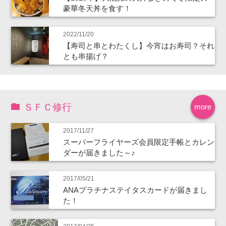
豪華冬天丼を食す！
2022/11/20
【寿司と串とわたくし】今宵はお寿司？それ
とも串揚げ？
ＳＦＣ修行
more
2017/11/27
スーパーフライヤーズ会員限定手帳とカレン
ダーが届きました～♪
2017/05/21
ANAプラチナステイタスカードが届きまし
た！