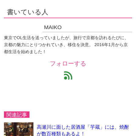
書いている人
MAIKO
東京でOL生活を送っていましたが、旅行で京都を訪れるたびに、
京都の魅力にとりつかれていき、移住を決意。 2016年1月から京
都生活を始めました！
フォローする
feed
関連記事
高瀬川に面した居酒屋「芋蔵」には、焼酎
が数百種類もあるよ！