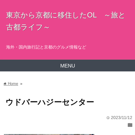
東京から京都に移住したOL ～旅と
古都ライフ～
海外・国内旅行記と京都のグルメ情報など
MENU
Home
»
home
ウドバーハジーセンター
2023/11/12
time
folder