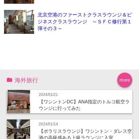
北京空港のファーストクラスラウンジ＆ビ
ジネスクラスラウンジ ～ＳＦＣ修行第１
弾その３～
海外旅行
more
2024/01/21
【ワシントンDC】ANA指定のトルコ航空ラ
ウンジに行ってみた
2024/01/14
【ポラリスラウンジ】ワシントン・ダレス空
港の高級感ある上級ラウンジに入室