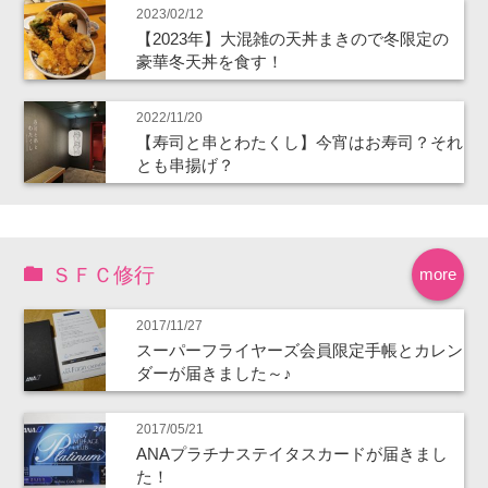
2023/02/12
【2023年】大混雑の天丼まきので冬限定の
豪華冬天丼を食す！
2022/11/20
【寿司と串とわたくし】今宵はお寿司？それ
とも串揚げ？
ＳＦＣ修行
more
2017/11/27
スーパーフライヤーズ会員限定手帳とカレン
ダーが届きました～♪
2017/05/21
ANAプラチナステイタスカードが届きまし
た！