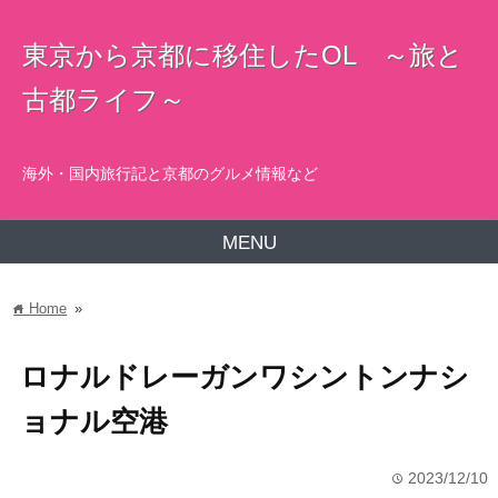
東京から京都に移住したOL ～旅と
古都ライフ～
海外・国内旅行記と京都のグルメ情報など
MENU
Home
»
home
ロナルドレーガンワシントンナシ
ョナル空港
2023/12/10
time