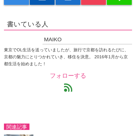
書いている人
MAIKO
東京でOL生活を送っていましたが、旅行で京都を訪れるたびに、
京都の魅力にとりつかれていき、移住を決意。 2016年1月から京
都生活を始めました！
フォローする
feed
関連記事