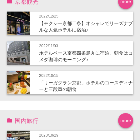
京都観光
more
2022/12/25
【モクシー京都二条】オシャレでリーズナブ
ルな人気ホテルに宿泊♪
2022/11/03
ホテルベース京都四条烏丸に宿泊。朝食はコ
メダ珈琲のモーニング♪
2022/10/15
「リーガグラン京都」ホテルのコースディナ
ーと三段重の朝食
国内旅行
more
2023/10/29