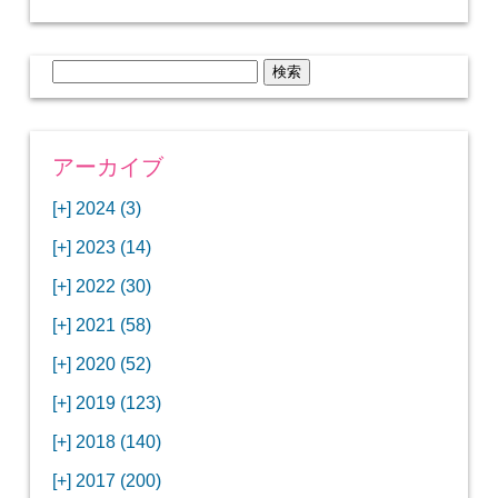
検
索:
アーカイブ
[+]
2024 (3)
[+]
1月 (3)
[+]
2023 (14)
ANAビジネスクラスでワシントンDCから羽田
[+]
12月 (3)
空港へ！
[+]
2022 (30)
【セントルイス】バドワイザーの工場見学はビ
[+]
11月 (3)
[+]
【ワシントンDC】ANA指定のトルコ航空ラウ
12月 (1)
ールの試飲にお土産付きで最高！
[+]
2021 (58)
ンジに行ってみた
【マリオット パルス アット メイフラワー宿泊
【モクシー京都二条】オシャレでリーズナブル
[+]
10月 (1)
[+]
11月 (4)
[+]
【MLB観戦】セントルイスで大谷翔平vsヌート
12月 (4)
記】ワシントンDCの中心で快適ステイ♪
な人気ホテルに宿泊♪
[+]
2020 (52)
【ポラリスラウンジ】ワシントン・ダレス空港
「ツーリズムEXPOジャパン2023大阪」に行っ
バーの対決に大興奮！
【シェラトングランドホテル広島】デラックス
スパを楽しむリーベルホテルユニバーサルスタ
[+]
3月 (1)
[+]
10月 (3)
[+]
の高級感ある上級ラウンジに入室
【ウドバーハジーセンター】実物のコンコルド
11月 (4)
[+]
てきたよ！
12月 (5)
ツインルームに宿泊♪
ジオ宿泊記
[+]
2019 (123)
【サウスウエスト航空搭乗記】全席自由席の
【株主優待】無料で大阪堂島アロフトに宿泊し
やスペースシャトルに大興奮！
【レストラン信】コスパの良いフレンチのコー
【Fuji屋京色】京町家で秋の味覚を味わうコー
【クランプコーヒーサラサ】隠れ家カフェで自
[+]
2月 (3)
[+]
9月 (3)
[+]
10月 (4)
[+]
LCCでセントルイスへ！
てきたよ！
【寿司と串とわたくし】今宵はお寿司？それと
11月 (5)
[+]
スランチ♪
【ホテルMONday京都丸太町】ホテルに泊まっ
12月 (10)
ス料理を堪能
家焙煎の美味しいコーヒーを♪
[+]
2018 (140)
【ANAビジネスクラス搭乗記】特典航空券でワ
西院の「バーガールーム」でボリュームあるハ
【進々堂 北山店】種類豊富なパン食べ放題モー
も串揚げ？
【寿司と天ぷらとわたくし】あなたは寿司派？
て寿司ざんまい！
「ハンバーグラボ」でハンバーグ食べ比べラン
2019年を振り返って
[+]
1月 (3)
[+]
8月 (6)
[+]
9月 (5)
[+]
シントンDCまでのロングフライト
ンバーガーランチ
「リーガグラン京都」ホテルのコースディナー
10月 (5)
[+]
ニング！
【ホテルリソルトリニティ京都宿泊記】実質プ
11月 (11)
[+]
それとも天ぷら派？
【ひとり焼肉やる気】話題の一人焼肉に行って
12月 (11)
チ♪
IBEXエアラインズで仙台から大阪・伊丹空港へ
[+]
2017 (200)
【京やきにく弘 先斗町別邸】京町家で焼肉のコ
【ザ・サウザンド京都】ホテルでイタリアンコ
と三段重の朝食
【2021年】行列2時間待ちの洋食店「おおさか
【熱帯食堂 四条河原町】京都市内で本格的なタ
ラスのお得な宿泊プラン♪
「ウェリナホテルプレミア中之島宿泊記」千房
【エアプサン搭乗記】日本最短の国際線フライ
みた！！
バリ島6つ星ホテル「ムリア」でスイーツ食べ
2018年を振り返って
[+]
7月 (2)
[+]
【2023年】大混雑の天丼まきので冬限定の豪華
8月 (6)
キャンペーン併用で超お得だった「御宿野乃 京