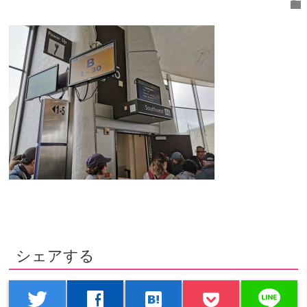
folder
シェアする
line
twitter
facebook
hatenabookmark