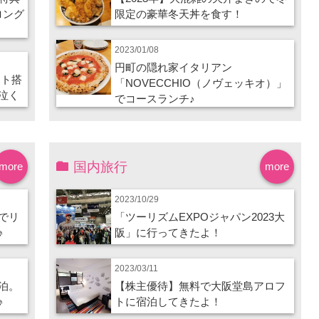
ロング
限定の豪華冬天丼を食す！
2023/01/08
円町の隠れ家イタリアン
ート搭
「NOVECCHIO（ノヴェッキオ）」
泣く
でコースランチ♪
国内旅行
more
more
2023/10/29
でリ
「ツーリズムEXPOジャパン2023大
♪
阪」に行ってきたよ！
2023/03/11
泊。
【株主優待】無料で大阪堂島アロフ
♪
トに宿泊してきたよ！