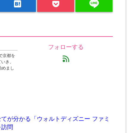
line
hatenabookmark
フォローする
で京都を
feed
ていき、
始めまし
全てが分かる「ウォルトディズニー ファミ
を訪問