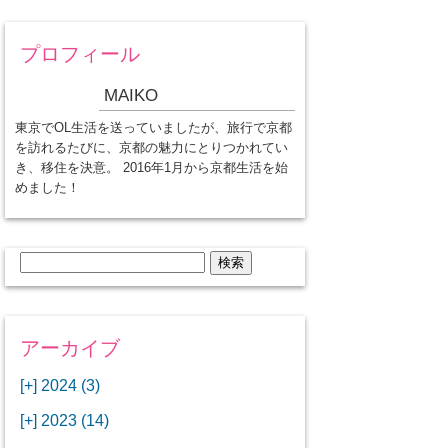
プロフィール
MAIKO
東京でOL生活を送っていましたが、旅行で京都
を訪れるたびに、京都の魅力にとりつかれてい
き、移住を決意。 2016年1月から京都生活を始
めました！
検
索:
アーカイブ
[+]
2024 (3)
[+]
1月 (3)
[+]
2023 (14)
ANAビジネスクラスでワシントン
[+]
12月 (3)
DCから羽田空港へ！