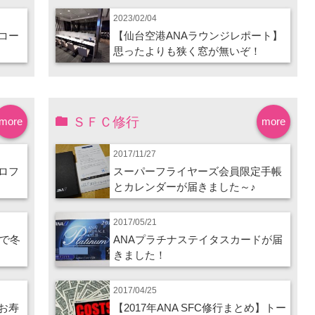
2023/02/04
コー
【仙台空港ANAラウンジレポート】
思ったよりも狭く窓が無いぞ！
ＳＦＣ修行
more
more
2017/11/27
ロフ
スーパーフライヤーズ会員限定手帳
とカレンダーが届きました～♪
2017/05/21
ので冬
ANAプラチナステイタスカードが届
きました！
2017/04/25
お寿
【2017年ANA SFC修行まとめ】トー