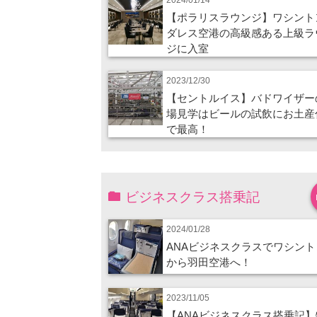
【ポラリスラウンジ】ワシント
ダレス空港の高級感ある上級ラ
ジに入室
2023/12/30
【セントルイス】バドワイザー
場見学はビールの試飲にお土産
で最高！
ビジネスクラス搭乗記
2024/01/28
ANAビジネスクラスでワシント
から羽田空港へ！
2023/11/05
【ANAビジネスクラス搭乗記】