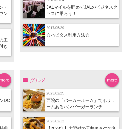
ン・
JALマイルを貯めてJALのビジネスク
ウン
ラスに乗ろう！
2017/05/29
☆ハピタス利用方法☆
の工
付き
グルメ
more
more
2023/02/25
ンDC
西院の「バーガールーム」でボリュ
ームあるハンバーガーランチ
2023/02/12
特典
【2023年】大混雑の天丼まきので冬