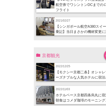
航空券でワシントンDCまでの
フライト
2021/02/27
【シンガポール航空A380スイ
乗記】当日まさかの機材変更に
京都観光
2022/12/25
【モクシー京都二条】オシャレ
ーズナブルな人気ホテルに宿泊
2022/11/03
ホテルベース京都四条烏丸に宿
朝食はコメダ珈琲のモーニング