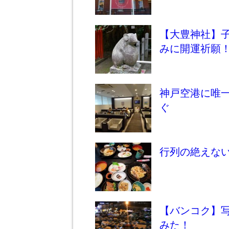
【大豊神社】
みに開運祈願
神戸空港に唯
ぐ
行列の絶えな
【バンコク】
みた！