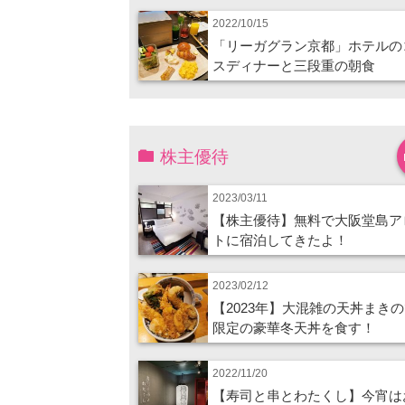
2022/10/15
「リーガグラン京都」ホテルの
スディナーと三段重の朝食
株主優待
2023/03/11
【株主優待】無料で大阪堂島ア
トに宿泊してきたよ！
2023/02/12
【2023年】大混雑の天丼まき
限定の豪華冬天丼を食す！
2022/11/20
【寿司と串とわたくし】今宵は