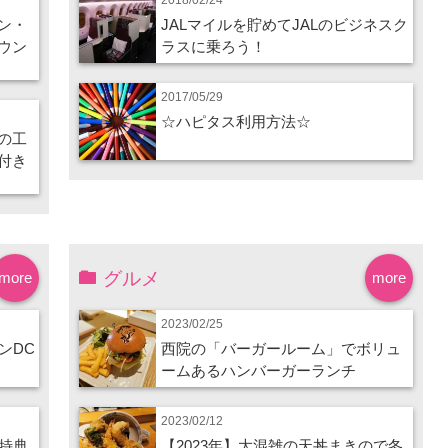
ン・
JALマイルを貯めてJALのビジネスク
ウン
ラスに乗ろう！
2017/05/29
☆ハピタス利用方法☆
の工
付き
グルメ
more
more
2023/02/25
ンDC
西院の「バーガールーム」でボリュ
ームあるハンバーガーランチ
2023/02/12
特典
【2023年】大混雑の天丼まきので冬