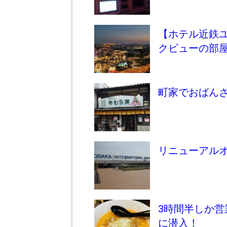
【ホテル近鉄ユ
クビューの部屋
町家でおばん
リニューアル
3時間半しか
に潜入！