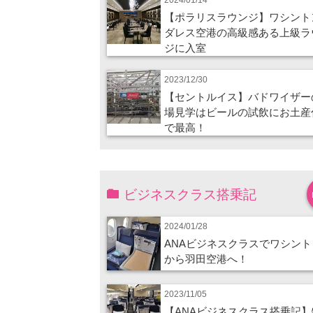
【ポラリスラウンジ】ワシント
ダレス空港の高級感ある上級ラ
ジに入室
2023/12/30
【セントルイス】バドワイザー
場見学はビールの試飲にお土産
で最高！
ビジネスクラス搭乗記
2024/01/28
ANAビジネスクラスでワシント
から羽田空港へ！
2023/11/05
【ANAビジネスクラス搭乗記】