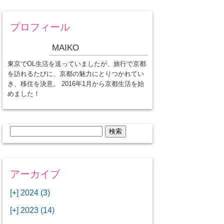
プロフィール
MAIKO
東京でOL生活を送っていましたが、旅行で京都
を訪れるたびに、京都の魅力にとりつかれてい
き、移住を決意。 2016年1月から京都生活を始
めました！
検
索:
アーカイブ
[+]
2024 (3)
[+]
1月 (3)
[+]
2023 (14)
ANAビジネスクラスでワシントン
[+]
12月 (3)
DCから羽田空港へ！