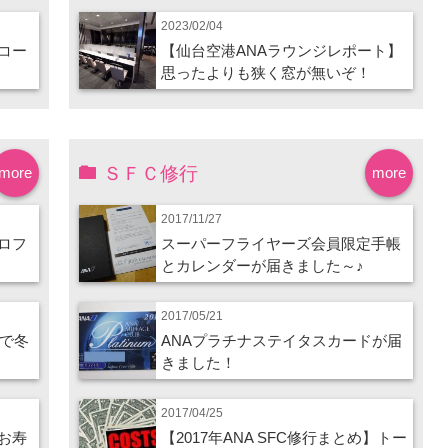
2023/02/04
コー
【仙台空港ANAラウンジレポート】
思ったよりも狭く窓が無いぞ！
ＳＦＣ修行
more
more
2017/11/27
ロフ
スーパーフライヤーズ会員限定手帳
とカレンダーが届きました～♪
2017/05/21
ので冬
ANAプラチナステイタスカードが届
きました！
2017/04/25
お寿
【2017年ANA SFC修行まとめ】トー