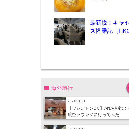
最新鋭！キャセ
ス搭乗記（HKG
海外旅行
2024/01/21
【ワシントンDC】ANA指定の
航空ラウンジに行ってみた
2024/01/14