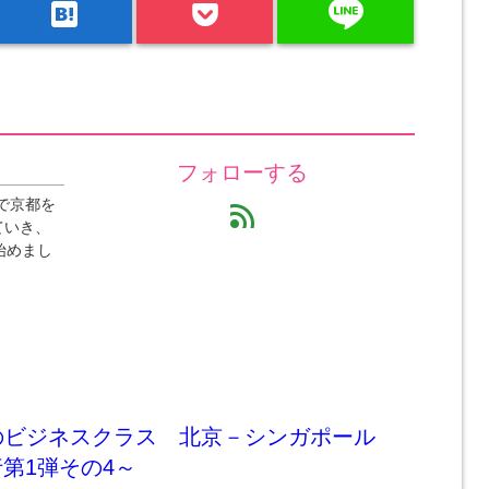
line
hatenabookmark
フォローする
で京都を
feed
ていき、
始めまし
のビジネスクラス 北京－シンガポール
行第1弾その4～