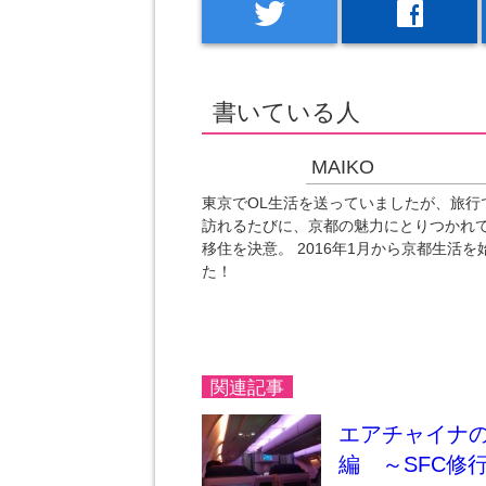
twitter
facebook
書いている人
MAIKO
東京でOL生活を送っていましたが、旅行
訪れるたびに、京都の魅力にとりつかれ
移住を決意。 2016年1月から京都生活を
た！
関連記事
エアチャイナ
編 ～SFC修