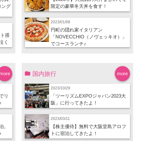
ロング
限定の豪華冬天丼を食す！
2023/01/08
円町の隠れ家イタリアン
ート搭
「NOVECCHIO（ノヴェッキオ）」
泣く
でコースランチ♪
国内旅行
more
more
2023/10/29
でリ
「ツーリズムEXPOジャパン2023大
♪
阪」に行ってきたよ！
2023/03/11
泊。
【株主優待】無料で大阪堂島アロフ
♪
トに宿泊してきたよ！