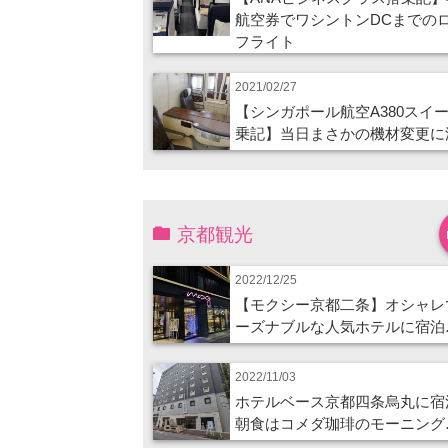
航空券でワシントンDCまでの
フライト
2021/02/27
【シンガポール航空A380スイ
乗記】当日まさかの機材変更に
京都観光
2022/12/25
【モクシー京都二条】オシャレ
ーズナブルな人気ホテルに宿泊
2022/11/03
ホテルベース京都四条烏丸に宿
朝食はコメダ珈琲のモーニング