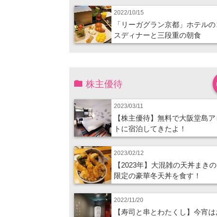
2022/10/15
「リーガグラン京都」ホテルの
スディナーと三段重の朝食
株主優待
2023/03/11
【株主優待】無料で大阪堂島ア
トに宿泊してきたよ！
2023/02/12
【2023年】大混雑の天丼まき
限定の豪華冬天丼を食す！
2022/11/20
【寿司と串とわたくし】今宵は