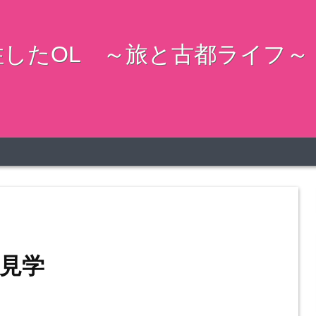
したOL ～旅と古都ライフ～
見学