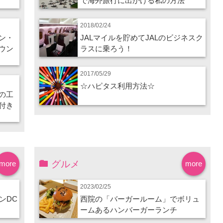
で海外旅行に出かける私の方法
2018/02/24
ン・
JALマイルを貯めてJALのビジネスク
ウン
ラスに乗ろう！
2017/05/29
☆ハピタス利用方法☆
の工
付き
グルメ
more
more
2023/02/25
ンDC
西院の「バーガールーム」でボリュ
ームあるハンバーガーランチ