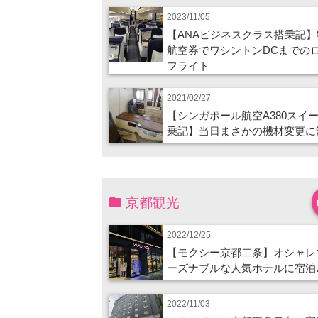
2023/11/05
【ANAビジネスクラス搭乗記】
航空券でワシントンDCまでの
フライト
2021/02/27
【シンガポール航空A380スイ
乗記】当日まさかの機材変更に
京都観光
2022/12/25
【モクシー京都二条】オシャレ
ーズナブルな人気ホテルに宿泊
2022/11/03