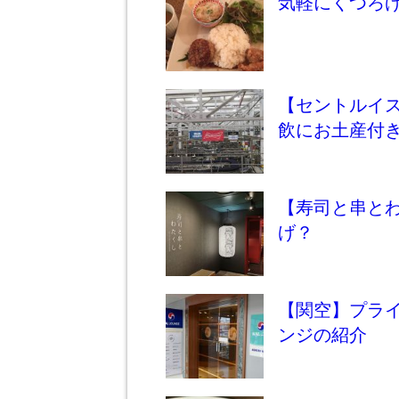
気軽にくつろ
【セントルイ
飲にお土産付
【寿司と串と
げ？
【関空】プライ
ンジの紹介