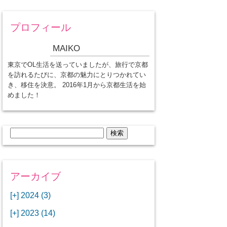
プロフィール
MAIKO
東京でOL生活を送っていましたが、旅行で京都
を訪れるたびに、京都の魅力にとりつかれてい
き、移住を決意。 2016年1月から京都生活を始
めました！
検
索:
アーカイブ
[+]
2024 (3)
[+]
1月 (3)
[+]
2023 (14)
ANAビジネスクラスでワシントン
[+]
12月 (3)
DCから羽田空港へ！