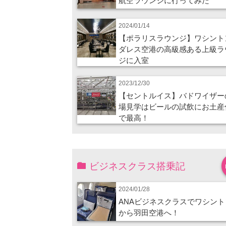
航空ラウンジに行ってみた
2024/01/14
【ポラリスラウンジ】ワシント
ダレス空港の高級感ある上級ラ
ジに入室
2023/12/30
【セントルイス】バドワイザー
場見学はビールの試飲にお土産
で最高！
ビジネスクラス搭乗記
2024/01/28
ANAビジネスクラスでワシント
から羽田空港へ！