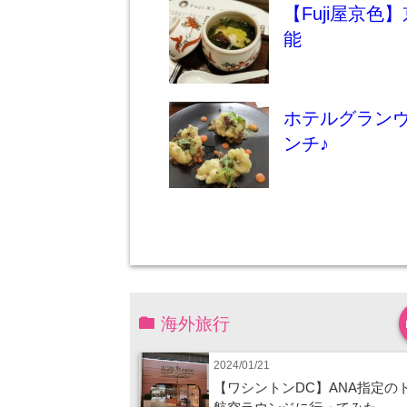
【Fuji屋京
能
ホテルグラン
ンチ♪
海外旅行
2024/01/21
【ワシントンDC】ANA指定の