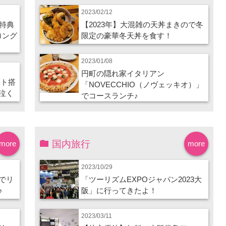
2023/02/12
特典
【2023年】大混雑の天丼まきので冬
ロング
限定の豪華冬天丼を食す！
2023/01/08
円町の隠れ家イタリアン
ート搭
「NOVECCHIO（ノヴェッキオ）」
泣く
でコースランチ♪
国内旅行
more
more
2023/10/29
でリ
「ツーリズムEXPOジャパン2023大
♪
阪」に行ってきたよ！
2023/03/11