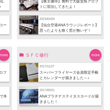
泊。
【株主優待】無料で大阪堂島アロフ
♪
トに宿泊してきたよ！
2023/02/04
コー
【仙台空港ANAラウンジレポート】
思ったよりも狭く窓が無いぞ！
ＳＦＣ修行
more
more
2017/11/27
ロフ
スーパーフライヤーズ会員限定手帳
とカレンダーが届きました～♪
2017/05/21
ので冬
ANAプラチナステイタスカードが届
きました！