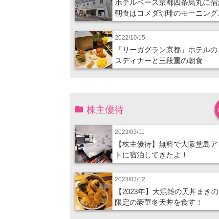
ホテルベース京都四条烏丸に宿
朝食はコメダ珈琲のモーニング
2022/10/15
「リーガグラン京都」ホテルの
スディナーと三段重の朝食
株主優待
2023/03/11
【株主優待】無料で大阪堂島ア
トに宿泊してきたよ！
2023/02/12
【2023年】大混雑の天丼まき
限定の豪華冬天丼を食す！