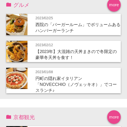
グルメ
more
2023/02/25
西院の「バーガールーム」でボリュームある
ハンバーガーランチ
2023/02/12
【2023年】大混雑の天丼まきので冬限定の
豪華冬天丼を食す！
2023/01/08
円町の隠れ家イタリアン
「NOVECCHIO（ノヴェッキオ）」でコー
スランチ♪
京都観光
more