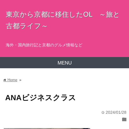
東京から京都に移住したOL ～旅と
古都ライフ～
海外・国内旅行記と京都のグルメ情報など
MENU
Home
»
home
ANAビジネスクラス
2024/01/28
time
folder