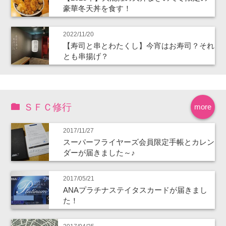
豪華冬天丼を食す！
2022/11/20
【寿司と串とわたくし】今宵はお寿司？それ
とも串揚げ？
ＳＦＣ修行
more
2017/11/27
スーパーフライヤーズ会員限定手帳とカレン
ダーが届きました～♪
2017/05/21
ANAプラチナステイタスカードが届きまし
た！