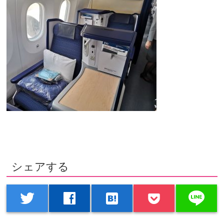
シェアする
line
twitter
facebook
hatenabookmark