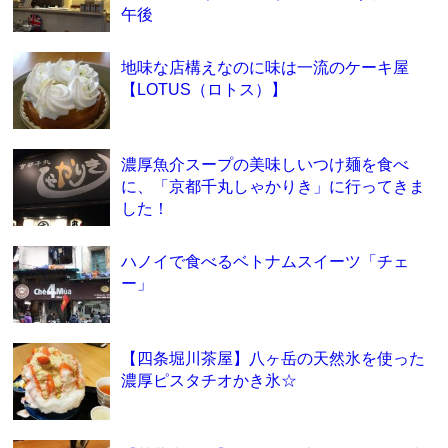
午後
地味な店構えなのに味は一流のケーキ屋
【LOTUS（ロトス）】
濃厚魚介スープの美味しいつけ麺を食べ
に、「京都千丸しゃかりき」に行ってきま
した！
ハノイで食べるベトナムスイーツ「チェ
ー」
【四条堀川茶屋】八ヶ岳の天然氷を使った
濃厚ピスタチオかき氷☆