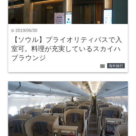
2019/06/30
time
【ソウル】プライオリティパスで入
室可。料理が充実しているスカイハ
ブラウンジ
folder
海外旅行