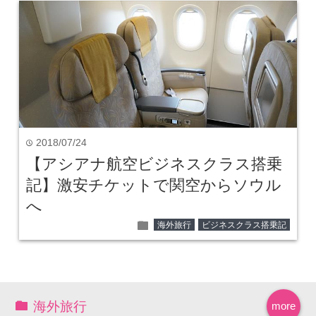
2018/07/24
time
【アシアナ航空ビジネスクラス搭乗
記】激安チケットで関空からソウル
へ
folder
海外旅行
ビジネスクラス搭乗記
海外旅行
more