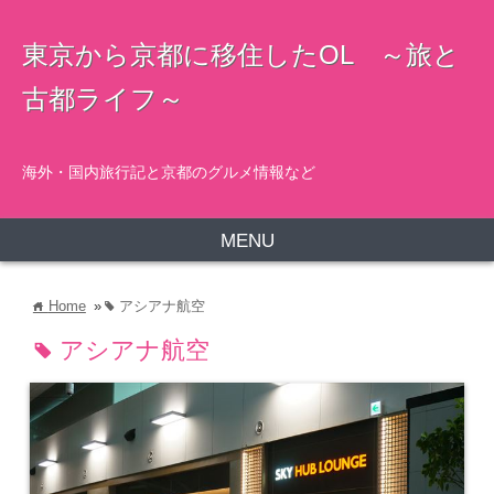
東京から京都に移住したOL ～旅と
古都ライフ～
海外・国内旅行記と京都のグルメ情報など
MENU
Home
»
アシアナ航空
home
tag
アシアナ航空
tag