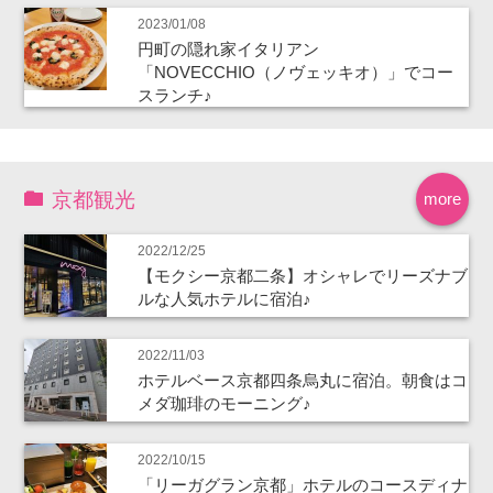
2023/01/08
円町の隠れ家イタリアン
「NOVECCHIO（ノヴェッキオ）」でコー
スランチ♪
京都観光
more
2022/12/25
【モクシー京都二条】オシャレでリーズナブ
ルな人気ホテルに宿泊♪
2022/11/03
ホテルベース京都四条烏丸に宿泊。朝食はコ
メダ珈琲のモーニング♪
2022/10/15
「リーガグラン京都」ホテルのコースディナ