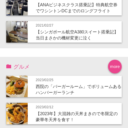
【ANAビジネスクラス搭乗記】特典航空券
でワシントンDCまでのロングフライト
2021/02/27
【シンガポール航空A380スイート搭乗記】
当日まさかの機材変更に泣く
グルメ
more
2023/02/25
西院の「バーガールーム」でボリュームある
ハンバーガーランチ
2023/02/12
【2023年】大混雑の天丼まきので冬限定の
豪華冬天丼を食す！