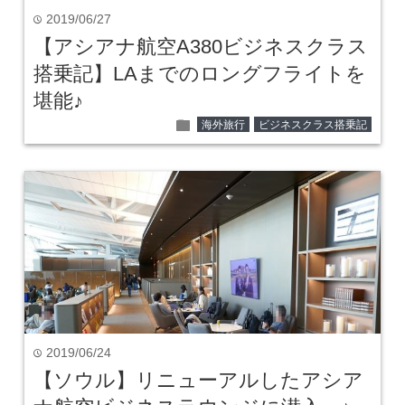
2019/06/27
time
【アシアナ航空A380ビジネスクラス
搭乗記】LAまでのロングフライトを
堪能♪
folder
海外旅行
ビジネスクラス搭乗記
2019/06/24
time
【ソウル】リニューアルしたアシア