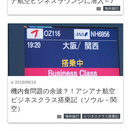
ナ航空ビジネスラウンジに潜入～♪
folder
海外旅行
2018/08/14
time
機内食問題の余波？！アシアナ航空
ビジネスクラス搭乗記（ソウル－関
空）
folder
海外旅行
ビジネスクラス搭乗記