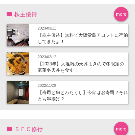
株主優待
more
2023/03/11
【株主優待】無料で大阪堂島アロフトに宿泊
してきたよ！
2023/02/12
【2023年】大混雑の天丼まきので冬限定の
豪華冬天丼を食す！
2022/11/20
【寿司と串とわたくし】今宵はお寿司？それ
とも串揚げ？
ＳＦＣ修行
more