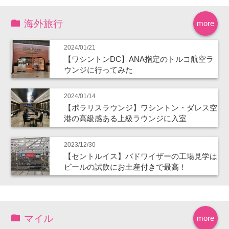
海外旅行
more
2024/01/21
【ワシントンDC】ANA指定のトルコ航空ラ
ウンジに行ってみた
2024/01/14
【ポラリスラウンジ】ワシントン・ダレス空
港の高級感ある上級ラウンジに入室
2023/12/30
【セントルイス】バドワイザーの工場見学は
ビールの試飲にお土産付きで最高！
マイル
more