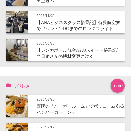
田空港へ！
2023/11/05
【ANAビジネスクラス搭乗記】特典航空券
でワシントンDCまでのロングフライト
2021/02/27
【シンガポール航空A380スイート搭乗記】
当日まさかの機材変更に泣く
グルメ
more
2023/02/25
西院の「バーガールーム」でボリュームある
ハンバーガーランチ
2023/02/12