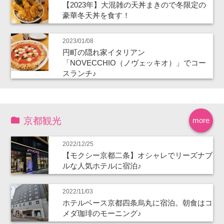
【2023年】大混雑の天丼まきので冬限定の
豪華冬天丼を食す！
2023/01/08
円町の隠れ家イタリアン
「NOVECCHIO（ノヴェッキオ）」でコー
スランチ♪
京都観光
more
2022/12/25
【モクシー京都二条】オシャレでリーズナブ
ルな人気ホテルに宿泊♪
2022/11/03
ホテルベース京都四条烏丸に宿泊。朝食はコ
メダ珈琲のモーニング♪