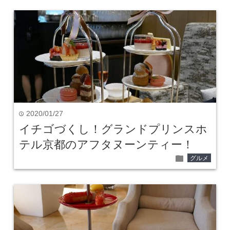
2020/01/27
time
イチゴづくし！グランドプリンスホ
テル京都のアフタヌーンティー！
folder
グルメ