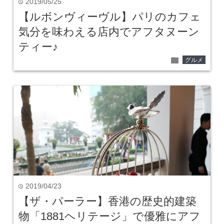
2019/05/25
time
【ルボンヴィーヴル】パリのカフェ
気分を味わえる店内でアフタヌーン
ティー♪
folder
グルメ
2019/04/23
time
【ザ・パーラー】香港の歴史的建築
物「1881ヘリテージ」で優雅にアフ