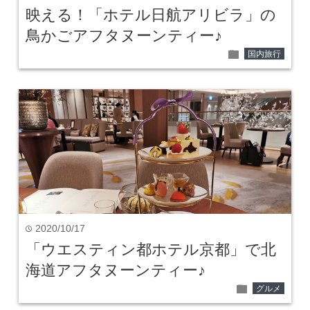
映える！「ホテル日航アリビラ」の
鳥かごアフタヌーンティー♪
folder
国内旅行
2020/10/17
time
「ウエスティン都ホテル京都」で北
海道アフタヌーンティー♪
folder
グルメ