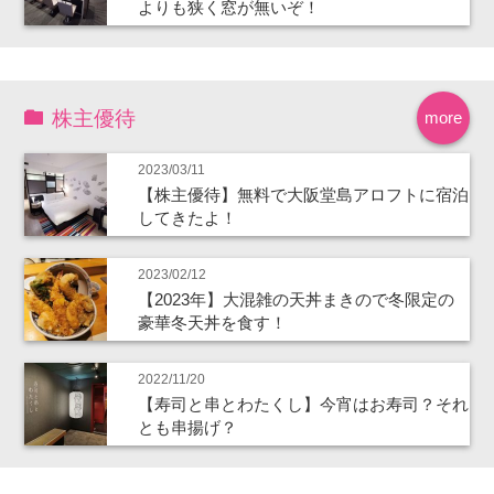
よりも狭く窓が無いぞ！
株主優待
more
2023/03/11
【株主優待】無料で大阪堂島アロフトに宿泊
してきたよ！
2023/02/12
【2023年】大混雑の天丼まきので冬限定の
豪華冬天丼を食す！
2022/11/20
【寿司と串とわたくし】今宵はお寿司？それ
とも串揚げ？