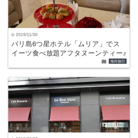
2019/11/30
time
バリ島6つ星ホテル「ムリア」でス
イーツ食べ放題アフタヌーンティー♪
folder
海外旅行