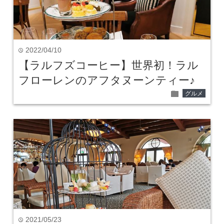
2022/04/10
time
【ラルフズコーヒー】世界初！ラル
フローレンのアフタヌーンティー♪
folder
グルメ
2021/05/23
time