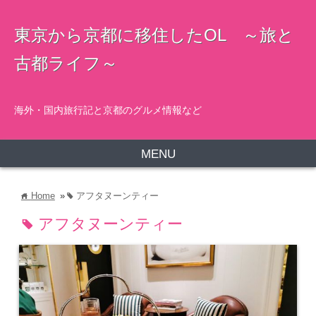
東京から京都に移住したOL ～旅と
古都ライフ～
海外・国内旅行記と京都のグルメ情報など
MENU
Home
»
アフタヌーンティー
home
tag
アフタヌーンティー
tag