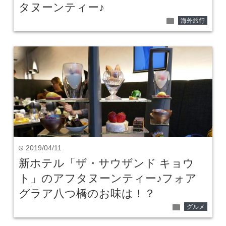
タヌーンティー♪
folder
海外旅行
2019/04/11
time
新ホテル「ザ・サウザンド キョウ
ト」のアフタヌーンティー♪フォア
グラア八つ橋のお味は！？
folder
グルメ