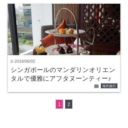
2018/06/02
time
シンガポールのマンダリンオリエン
タルで優雅にアフタヌーンティー♪
folder
海外旅行
1
2