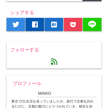
シェアする
line
twitter
facebook
hatenabookmark
フォローする
feed
プロフィール
MAIKO
東京でOL生活を送っていましたが、旅行で京都を訪れ
るたびに、京都の魅力にとりつかれていき、移住を決