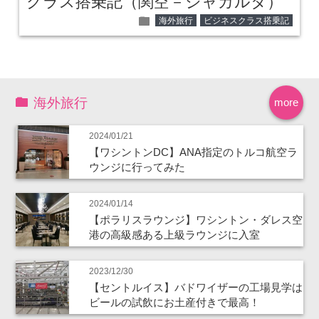
クラス搭乗記（関空－ジャカルタ）
folder
海外旅行
ビジネスクラス搭乗記
海外旅行
more
2024/01/21
【ワシントンDC】ANA指定のトルコ航空ラ
ウンジに行ってみた
2024/01/14
【ポラリスラウンジ】ワシントン・ダレス空
港の高級感ある上級ラウンジに入室
2023/12/30
【セントルイス】バドワイザーの工場見学は
ビールの試飲にお土産付きで最高！