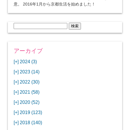
意。 2016年1月から京都生活を始めました！
検
索:
アーカイブ
[+]
2024 (3)
[+]
1月 (3)
[+]
2023 (14)
ANAビジネスクラスでワシントンDCから羽田
[+]
12月 (3)
空港へ！
[+]
2022 (30)
【セントルイス】バドワイザーの工場見学はビ
[+]
11月 (3)
[+]
【ワシントンDC】ANA指定のトルコ航空ラウ
12月 (1)
ールの試飲にお土産付きで最高！
[+]
2021 (58)
ンジに行ってみた
【マリオット パルス アット メイフラワー宿泊
【モクシー京都二条】オシャレでリーズナブル
[+]
10月 (1)
[+]
11月 (4)
[+]
【MLB観戦】セントルイスで大谷翔平vsヌート
12月 (4)
記】ワシントンDCの中心で快適ステイ♪
な人気ホテルに宿泊♪
[+]
2020 (52)
【ポラリスラウンジ】ワシントン・ダレス空港
「ツーリズムEXPOジャパン2023大阪」に行っ
バーの対決に大興奮！
【シェラトングランドホテル広島】デラックス
スパを楽しむリーベルホテルユニバーサルスタ
[+]
3月 (1)
[+]
10月 (3)
[+]
の高級感ある上級ラウンジに入室
【ウドバーハジーセンター】実物のコンコルド
11月 (4)
[+]
てきたよ！
12月 (5)
ツインルームに宿泊♪
ジオ宿泊記
[+]
2019 (123)
【サウスウエスト航空搭乗記】全席自由席の
【株主優待】無料で大阪堂島アロフトに宿泊し
やスペースシャトルに大興奮！
【レストラン信】コスパの良いフレンチのコー
【Fuji屋京色】京町家で秋の味覚を味わうコー
【クランプコーヒーサラサ】隠れ家カフェで自
[+]
2月 (3)
[+]
9月 (3)
[+]
10月 (4)
[+]
LCCでセントルイスへ！
てきたよ！
【寿司と串とわたくし】今宵はお寿司？それと
11月 (5)
[+]
スランチ♪
【ホテルMONday京都丸太町】ホテルに泊まっ
12月 (10)
ス料理を堪能
家焙煎の美味しいコーヒーを♪
[+]
2018 (140)
【ANAビジネスクラス搭乗記】特典航空券でワ
西院の「バーガールーム」でボリュームあるハ
【進々堂 北山店】種類豊富なパン食べ放題モー
も串揚げ？
【寿司と天ぷらとわたくし】あなたは寿司派？
て寿司ざんまい！
「ハンバーグラボ」でハンバーグ食べ比べラン
2019年を振り返って
[+]
1月 (3)
[+]
8月 (6)
[+]
9月 (5)
[+]
シントンDCまでのロングフライト
ンバーガーランチ
「リーガグラン京都」ホテルのコースディナー
10月 (5)
[+]
ニング！
【ホテルリソルトリニティ京都宿泊記】実質プ
11月 (11)
[+]
それとも天ぷら派？
【ひとり焼肉やる気】話題の一人焼肉に行って
12月 (11)
チ♪