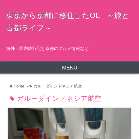
東京から京都に移住したOL ～旅と
古都ライフ～
海外・国内旅行記と京都のグルメ情報など
MENU
Home
»
ガルーダインドネシア航空
home
tag
ガルーダインドネシア航空
tag