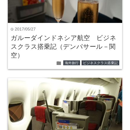
2017/05/27
time
ガルーダインドネシア航空 ビジネ
スクラス搭乗記（デンパサール－関
空）
folder
海外旅行
ビジネスクラス搭乗記