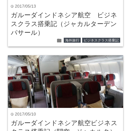
2017/05/13
time
ガルーダインドネシア航空 ビジネ
スクラス搭乗記（ジャカルターデン
パサール）
folder
海外旅行
ビジネスクラス搭乗記
2017/05/10
time
ガルーダインドネシア航空ビジネス