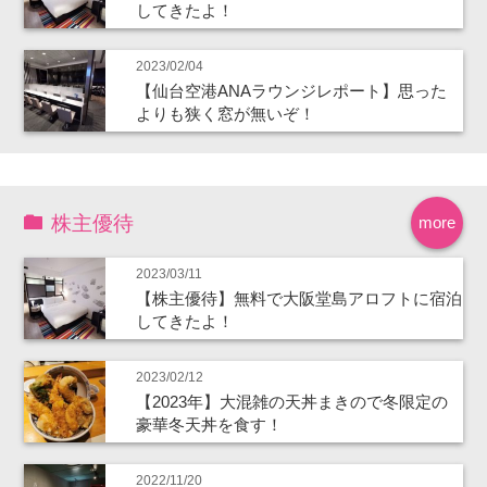
してきたよ！
2023/02/04
【仙台空港ANAラウンジレポート】思った
よりも狭く窓が無いぞ！
株主優待
more
2023/03/11
【株主優待】無料で大阪堂島アロフトに宿泊
してきたよ！
2023/02/12
【2023年】大混雑の天丼まきので冬限定の
豪華冬天丼を食す！
2022/11/20