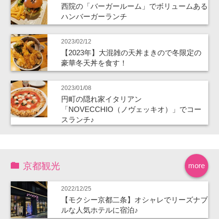
西院の「バーガールーム」でボリュームある
ハンバーガーランチ
2023/02/12
【2023年】大混雑の天丼まきので冬限定の
豪華冬天丼を食す！
2023/01/08
円町の隠れ家イタリアン
「NOVECCHIO（ノヴェッキオ）」でコー
スランチ♪
京都観光
more
2022/12/25
【モクシー京都二条】オシャレでリーズナブ
ルな人気ホテルに宿泊♪