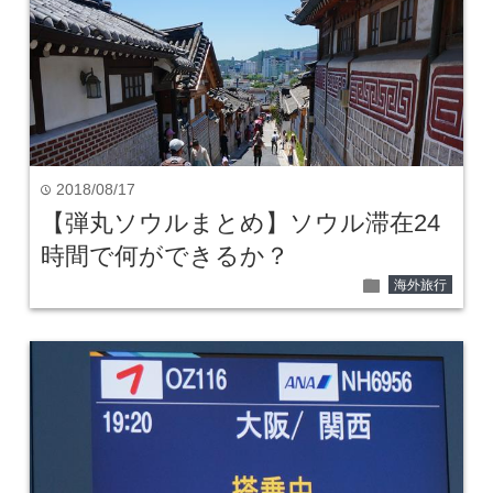
2018/08/17
time
【弾丸ソウルまとめ】ソウル滞在24
時間で何ができるか？
folder
海外旅行