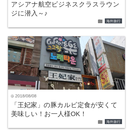
アシアナ航空ビジネスクラスラウン
ジに潜入～♪
folder
海外旅行
2018/08/08
time
「王妃家」の豚カルビ定食が安くて
美味しい！お一人様OK！
folder
海外旅行