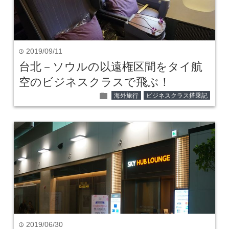
2019/09/11
time
台北－ソウルの以遠権区間をタイ航
空のビジネスクラスで飛ぶ！
folder
海外旅行
ビジネスクラス搭乗記
2019/06/30
time