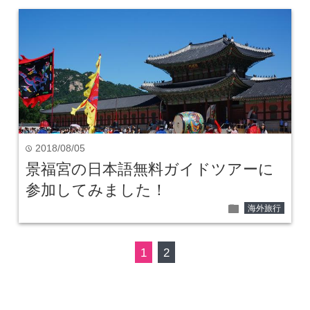
2018/08/05
time
景福宮の日本語無料ガイドツアーに
参加してみました！
folder
海外旅行
1
2