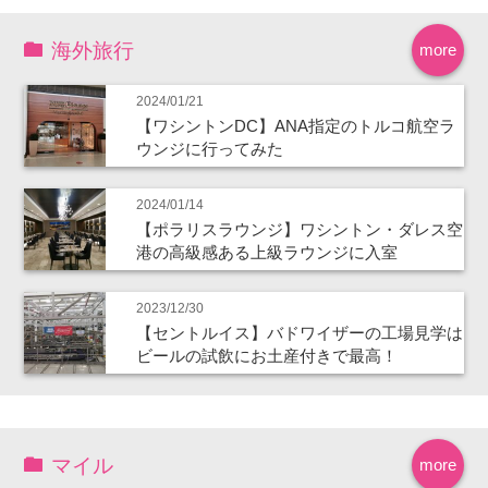
海外旅行
more
2024/01/21
【ワシントンDC】ANA指定のトルコ航空ラ
ウンジに行ってみた
2024/01/14
【ポラリスラウンジ】ワシントン・ダレス空
港の高級感ある上級ラウンジに入室
2023/12/30
【セントルイス】バドワイザーの工場見学は
ビールの試飲にお土産付きで最高！
マイル
more