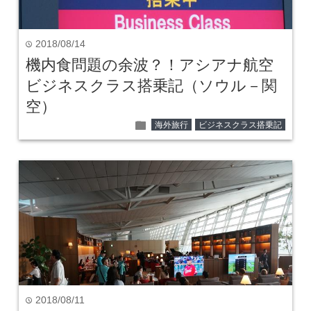
2018/08/14
time
機内食問題の余波？！アシアナ航空
ビジネスクラス搭乗記（ソウル－関
空）
folder
海外旅行
ビジネスクラス搭乗記
2018/08/11
time