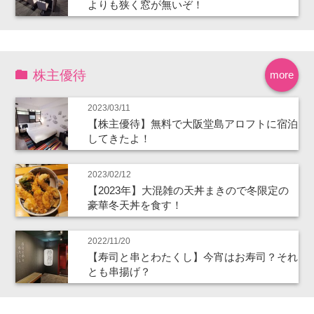
よりも狭く窓が無いぞ！
株主優待
more
2023/03/11
【株主優待】無料で大阪堂島アロフトに宿泊
してきたよ！
2023/02/12
【2023年】大混雑の天丼まきので冬限定の
豪華冬天丼を食す！
2022/11/20
【寿司と串とわたくし】今宵はお寿司？それ
とも串揚げ？