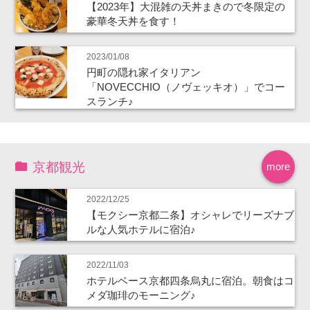
【2023年】大混雑の天丼まきので冬限定の
豪華冬天丼を食す！
2023/01/08
円町の隠れ家イタリアン
「NOVECCHIO（ノヴェッキオ）」でコー
スランチ♪
京都観光
more
2022/12/25
【モクシー京都二条】オシャレでリーズナブ
ルな人気ホテルに宿泊♪
2022/11/03
ホテルベース京都四条烏丸に宿泊。朝食はコ
メダ珈琲のモーニング♪