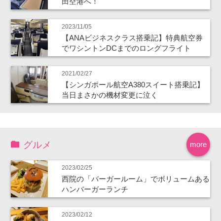
田空港へ！
2023/11/05
【ANAビジネスクラス搭乗記】特典航空券
でワシントンDCまでのロングフライト
2021/02/27
【シンガポール航空A380スイート搭乗記】
当日まさかの機材変更に泣く
グルメ
more
2023/02/25
西院の「バーガールーム」でボリュームある
ハンバーガーランチ
2023/02/12