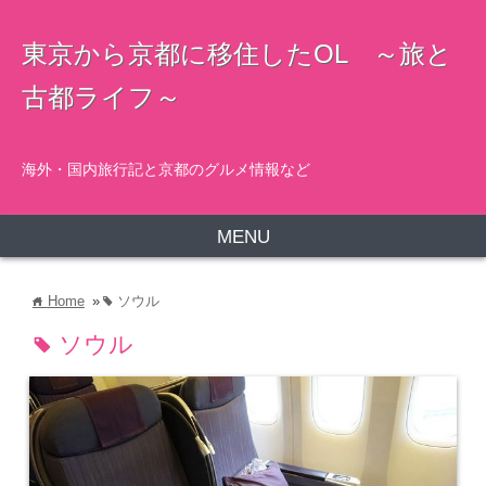
東京から京都に移住したOL ～旅と
古都ライフ～
海外・国内旅行記と京都のグルメ情報など
MENU
Home
»
ソウル
home
tag
ソウル
tag