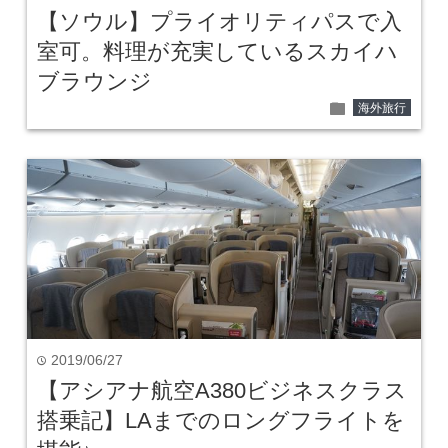
【ソウル】プライオリティパスで入
室可。料理が充実しているスカイハ
ブラウンジ
folder
海外旅行
2019/06/27
time
【アシアナ航空A380ビジネスクラス
搭乗記】LAまでのロングフライトを