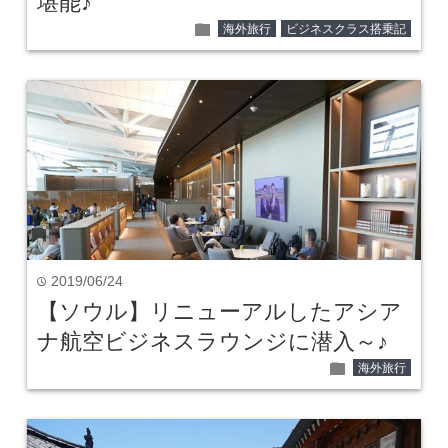
堪能♪
folder
海外旅行
ビジネスクラス搭乗記
2019/06/24
time
【ソウル】リニューアルしたアシア
ナ航空ビジネスラウンジに潜入～♪
folder
海外旅行