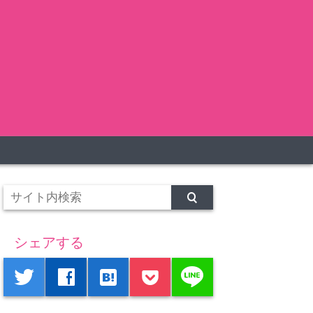
シェアする
line
twitter
facebook
hatenabookmark