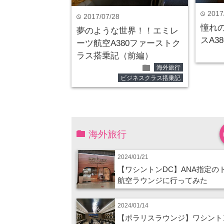
2017
time
2017/07/28
time
憧れ
夢のような世界！！エミレ
スA38
ーツ航空A380ファーストク
ラス搭乗記（前編）
folder
海外旅行
ビジネスクラス搭乗記
海外旅行
2024/01/21
【ワシントンDC】ANA指定の
航空ラウンジに行ってみた
2024/01/14
【ポラリスラウンジ】ワシント