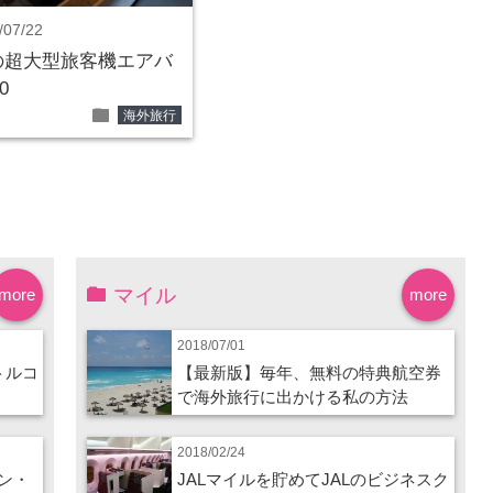
/07/22
の超大型旅客機エアバ
0
folder
海外旅行
マイル
more
more
2018/07/01
トルコ
【最新版】毎年、無料の特典航空券
で海外旅行に出かける私の方法
2018/02/24
ン・
JALマイルを貯めてJALのビジネスク