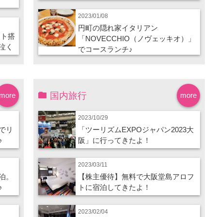
2023/01/08
円町の隠れ家イタリアン
ート搭
「NOVECCHIO（ノヴェッキオ）」
泣く
でコースランチ♪
国内旅行
more
more
2023/10/29
でリ
「ツーリズムEXPOジャパン2023大
♪
阪」に行ってきたよ！
2023/03/11
泊。
【株主優待】無料で大阪堂島アロフ
♪
トに宿泊してきたよ！
2023/02/04