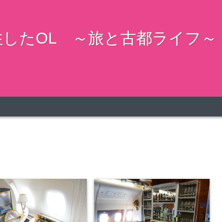
したOL ～旅と古都ライフ～