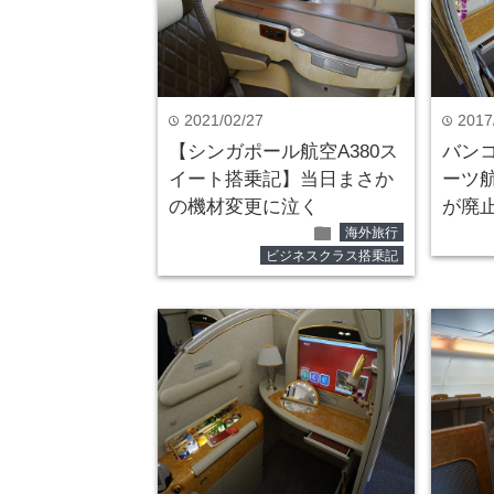
2021/02/27
2017
time
time
【シンガポール航空A380ス
バン
イート搭乗記】当日まさか
ーツ
の機材変更に泣く
が廃
folder
海外旅行
ビジネスクラス搭乗記