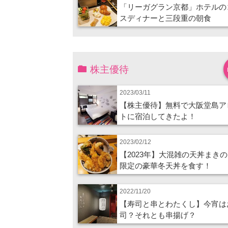
「リーガグラン京都」ホテルの
スディナーと三段重の朝食
株主優待
2023/03/11
【株主優待】無料で大阪堂島ア
トに宿泊してきたよ！
2023/02/12
【2023年】大混雑の天丼まき
限定の豪華冬天丼を食す！
2022/11/20
【寿司と串とわたくし】今宵は
司？それとも串揚げ？