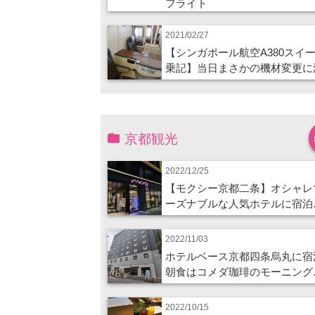
フライト
2021/02/27
【シンガポール航空A380スイ
乗記】当日まさかの機材変更に
京都観光
2022/12/25
【モクシー京都二条】オシャレ
ーズナブルな人気ホテルに宿泊
2022/11/03
ホテルベース京都四条烏丸に宿
朝食はコメダ珈琲のモーニング
2022/10/15