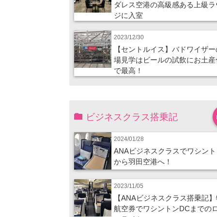
ダレス空港の高級感ある上級ラ
ジに入室
2023/12/30
【セントルイス】バドワイザー
場見学はビールの試飲にお土産
で最高！
ビジネスクラス搭乗記
2024/01/28
ANAビジネスクラスでワシント
から羽田空港へ！
2023/11/05
【ANAビジネスクラス搭乗記】
航空券でワシントンDCまでの