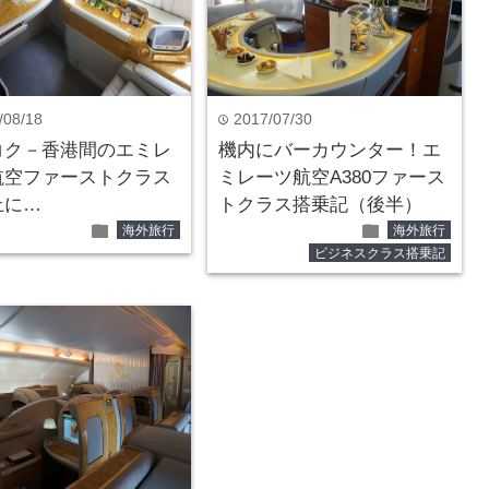
/08/18
2017/07/30
time
コク－香港間のエミレ
機内にバーカウンター！エ
航空ファーストクラス
ミレーツ航空A380ファース
止に…
トクラス搭乗記（後半）
folder
folder
海外旅行
海外旅行
ビジネスクラス搭乗記