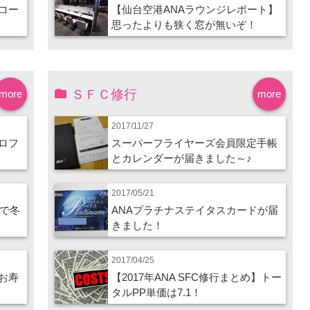
コー
【仙台空港ANAラウンジレポート】
思ったよりも狭く窓が無いぞ！
ＳＦＣ修行
more
more
2017/11/27
ロフ
スーパーフライヤーズ会員限定手帳
とカレンダーが届きました～♪
2017/05/21
ので冬
ANAプラチナステイタスカードが届
きました！
2017/04/25
お寿
【2017年ANA SFC修行まとめ】トー
タルPP単価は7.1！