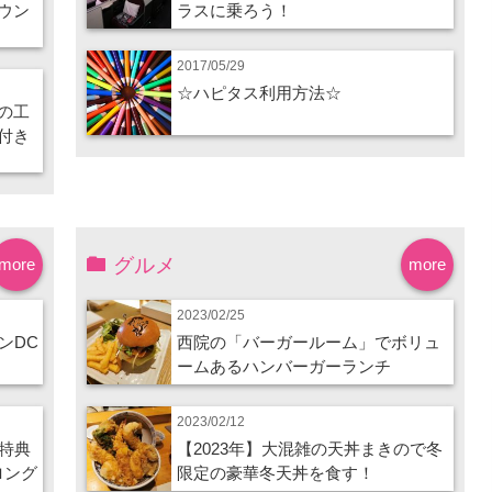
ウン
ラスに乗ろう！
2017/05/29
☆ハピタス利用方法☆
の工
付き
グルメ
more
more
2023/02/25
ンDC
西院の「バーガールーム」でボリュ
ームあるハンバーガーランチ
2023/02/12
特典
【2023年】大混雑の天丼まきので冬
ロング
限定の豪華冬天丼を食す！