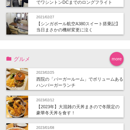
でワシントンDCまでのロングフライト
2021/02/27
【シンガポール航空A380スイート搭乗記】
当日まさかの機材変更に泣く
グルメ
more
2023/02/25
西院の「バーガールーム」でボリュームある
ハンバーガーランチ
2023/02/12
【2023年】大混雑の天丼まきので冬限定の
豪華冬天丼を食す！
2023/01/08