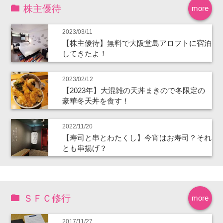
株主優待
more
2023/03/11
【株主優待】無料で大阪堂島アロフトに宿泊
してきたよ！
2023/02/12
【2023年】大混雑の天丼まきので冬限定の
豪華冬天丼を食す！
2022/11/20
【寿司と串とわたくし】今宵はお寿司？それ
とも串揚げ？
ＳＦＣ修行
more
2017/11/27