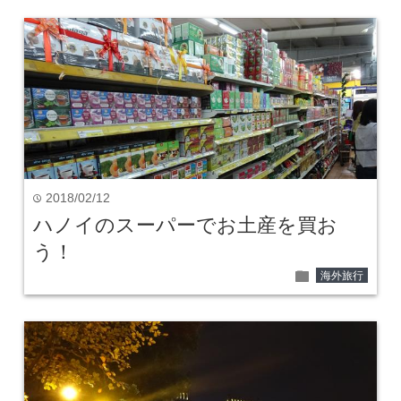
2018/02/12
time
ハノイのスーパーでお土産を買お
う！
folder
海外旅行