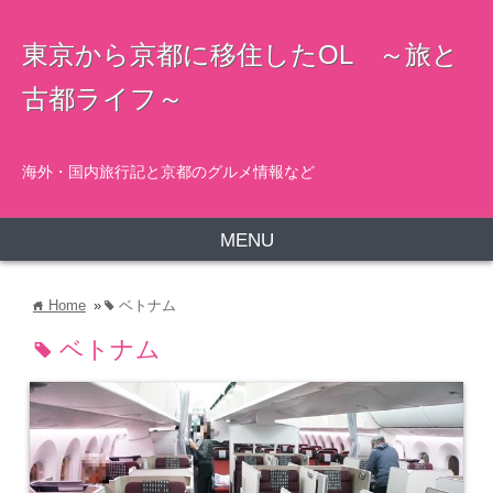
東京から京都に移住したOL ～旅と
古都ライフ～
海外・国内旅行記と京都のグルメ情報など
MENU
Home
»
ベトナム
home
tag
ベトナム
tag