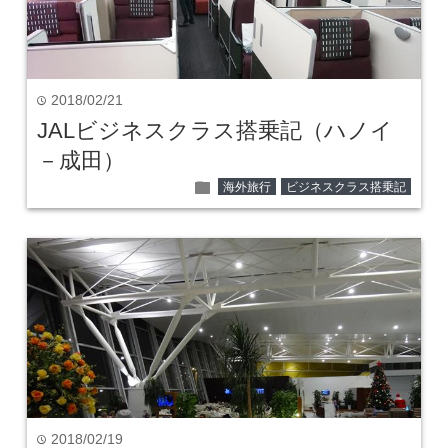
2018/02/21
time
JALビジネスクラス搭乗記（ハノイ
－成田）
folder
海外旅行
ビジネスクラス搭乗記
2018/02/19
time