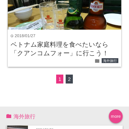
2018/01/27
time
ベトナム家庭料理を食べたいなら
「クアンコムフォー」に行こう！
folder
海外旅行
1
2
海外旅行
more