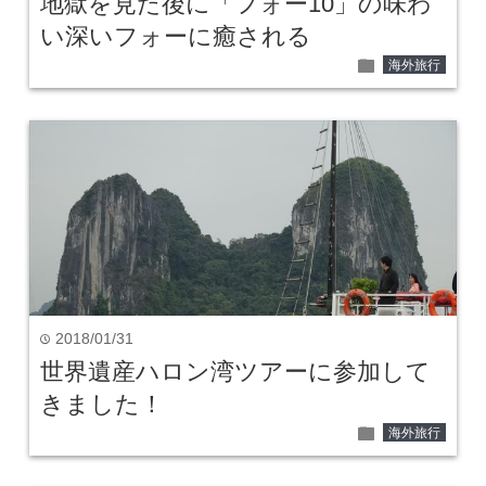
地獄を見た後に「フォー10」の味わ
い深いフォーに癒される
folder
海外旅行
2018/01/31
time
世界遺産ハロン湾ツアーに参加して
きました！
folder
海外旅行