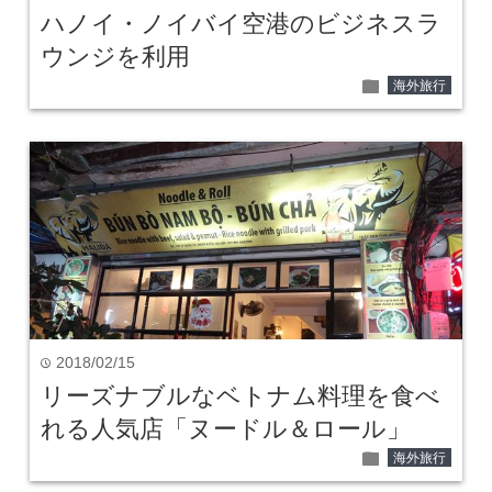
ハノイ・ノイバイ空港のビジネスラ
ウンジを利用
folder
海外旅行
2018/02/15
time
リーズナブルなベトナム料理を食べ
れる人気店「ヌードル＆ロール」
folder
海外旅行