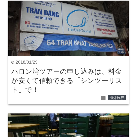
2018/01/29
time
ハロン湾ツアーの申し込みは、料金
が安くて信頼できる「シンツーリス
ト」で！
folder
海外旅行