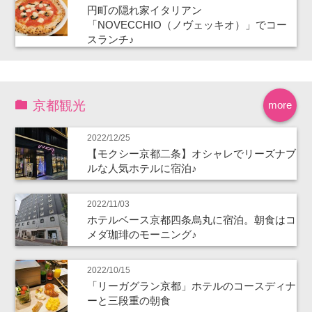
円町の隠れ家イタリアン
「NOVECCHIO（ノヴェッキオ）」でコー
スランチ♪
京都観光
more
2022/12/25
【モクシー京都二条】オシャレでリーズナブ
ルな人気ホテルに宿泊♪
2022/11/03
ホテルベース京都四条烏丸に宿泊。朝食はコ
メダ珈琲のモーニング♪
2022/10/15
「リーガグラン京都」ホテルのコースディナ
ーと三段重の朝食