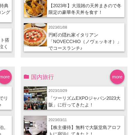
特典
【2023年】大混雑の天丼まきので冬
ロング
限定の豪華冬天丼を食す！
2023/01/08
円町の隠れ家イタリアン
ート搭
「NOVECCHIO（ノヴェッキオ）」
泣く
でコースランチ♪
国内旅行
more
more
2023/10/29
でリ
「ツーリズムEXPOジャパン2023大
♪
阪」に行ってきたよ！
2023/03/11
泊。
【株主優待】無料で大阪堂島アロフ
♪
トに宿泊してきたよ！