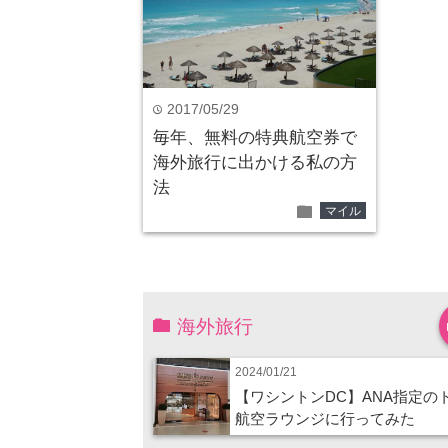
2017/05/29
time
毎年、無料の特典航空券で
海外旅行に出かける私の方
法
folder
マイル
海外旅行
2024/01/21
【ワシントンDC】ANA指定の
航空ラウンジに行ってみた