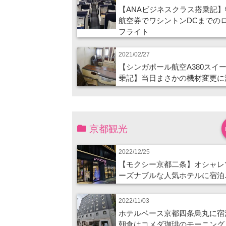
【ANAビジネスクラス搭乗記】
航空券でワシントンDCまでの
フライト
2021/02/27
【シンガポール航空A380スイ
乗記】当日まさかの機材変更に
京都観光
2022/12/25
【モクシー京都二条】オシャレ
ーズナブルな人気ホテルに宿泊
2022/11/03
ホテルベース京都四条烏丸に宿
朝食はコメダ珈琲のモーニング