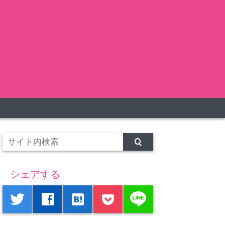
シェアする
line
twitter
facebook
hatenabookmark