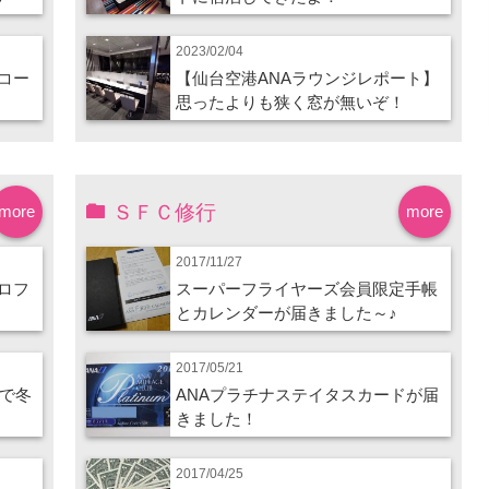
2023/02/04
コー
【仙台空港ANAラウンジレポート】
思ったよりも狭く窓が無いぞ！
ＳＦＣ修行
more
more
2017/11/27
ロフ
スーパーフライヤーズ会員限定手帳
とカレンダーが届きました～♪
2017/05/21
ので冬
ANAプラチナステイタスカードが届
きました！
2017/04/25