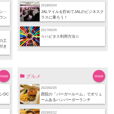
2018/02/24
ン・
JALマイルを貯めてJALのビジネスク
ウン
ラスに乗ろう！
2017/05/29
☆ハピタス利用方法☆
の工
付き
グルメ
more
more
2023/02/25
ンDC
西院の「バーガールーム」でボリュ
ームあるハンバーガーランチ
2023/02/12