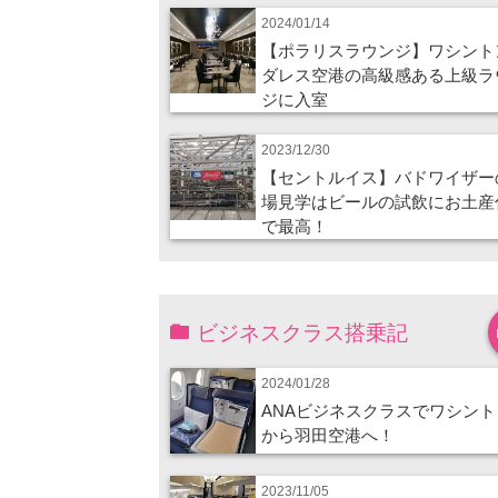
2024/01/14
【ポラリスラウンジ】ワシント
ダレス空港の高級感ある上級ラ
ジに入室
2023/12/30
【セントルイス】バドワイザー
場見学はビールの試飲にお土産
で最高！
ビジネスクラス搭乗記
2024/01/28
ANAビジネスクラスでワシント
から羽田空港へ！
2023/11/05