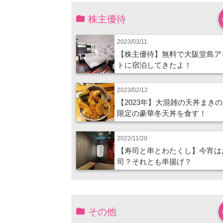
株主優待
2023/03/11
【株主優待】無料で大阪堂島ア
トに宿泊してきたよ！
2023/02/12
【2023年】大混雑の天丼まき
限定の豪華冬天丼を食す！
2022/11/20
【寿司と串とわたくし】今宵は
司？それとも串揚げ？
その他