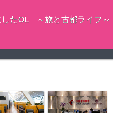
したOL ～旅と古都ライフ～