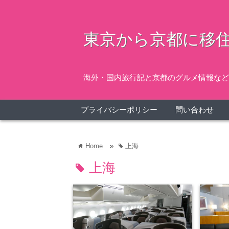
東京から京都に移住
海外・国内旅行記と京都のグルメ情報など
プライバシーポリシー
問い合わせ
Home
»
上海
home
tag
上海
tag