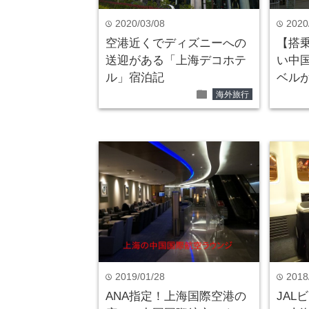
2020/03/08
2020
time
time
空港近くでディズニーへの
【搭
送迎がある「上海デコホテ
い中
ル」宿泊記
ベル
folder
海外旅行
2019/01/28
2018
time
time
ANA指定！上海国際空港の
JAL