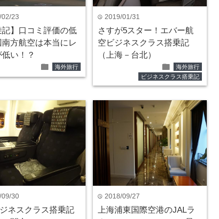
/02/23
2019/01/31
time
乗記】口コミ評価の低
さすが5スター！エバー航
国南方航空は本当にレ
空ビジネスクラス搭乗記
が低い！？
（上海－台北）
folder
folder
海外旅行
海外旅行
ビジネスクラス搭乗記
/09/30
2018/09/27
time
ビジネスクラス搭乗記
上海浦東国際空港のJALラ