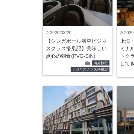
2020/03/20
2020
time
time
【シンガポール航空ビジネ
上海
スクラス搭乗記】美味しい
ミナル
点心の朝食(PVG-SIN)
トク
folder
して
海外旅行
ビジネスクラス搭乗記