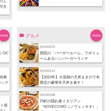
の工
付き
グルメ
more
more
2023/02/25
ンDC
西院の「バーガールーム」でボリュ
ームあるハンバーガーランチ
2023/02/12
特典
【2023年】大混雑の天丼まきので冬
ロング
限定の豪華冬天丼を食す！
2023/01/08
円町の隠れ家イタリアン
ート搭
「NOVECCHIO（ノヴェッキオ）」
泣く