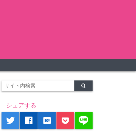
シェアする
line
twitter
facebook
hatenabookmark