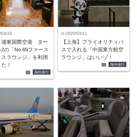
/03/15
2020/03/11
time
・浦東国際空港 ター
【上海】プライオリティパ
2の「No.69ファース
スで入れる「中国東方航空
ラスラウンジ」を利用
ラウンジ」はいいゾ！
folder
きた！
海外旅行
folder
海外旅行