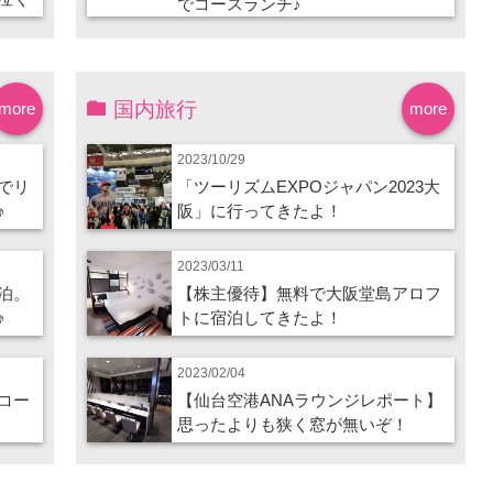
でコースランチ♪
国内旅行
more
more
2023/10/29
でリ
「ツーリズムEXPOジャパン2023大
♪
阪」に行ってきたよ！
2023/03/11
泊。
【株主優待】無料で大阪堂島アロフ
♪
トに宿泊してきたよ！
2023/02/04
コー
【仙台空港ANAラウンジレポート】
思ったよりも狭く窓が無いぞ！