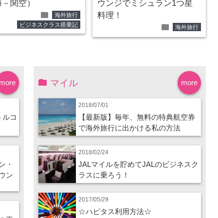
海－関空）
ウンジでミシュラン1つ星
folder
料理！
海外旅行
ビジネスクラス搭乗記
folder
海外旅行
マイル
more
more
2018/07/01
トルコ
【最新版】毎年、無料の特典航空券
で海外旅行に出かける私の方法
2018/02/24
ン・
JALマイルを貯めてJALのビジネスク
ウン
ラスに乗ろう！
2017/05/29
☆ハピタス利用方法☆