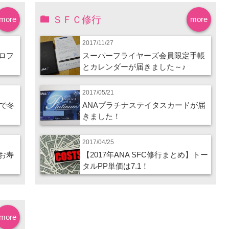
ＳＦＣ修行
more
more
2017/11/27
ロフ
スーパーフライヤーズ会員限定手帳
とカレンダーが届きました～♪
2017/05/21
ので冬
ANAプラチナステイタスカードが届
きました！
2017/04/25
お寿
【2017年ANA SFC修行まとめ】トー
タルPP単価は7.1！
more