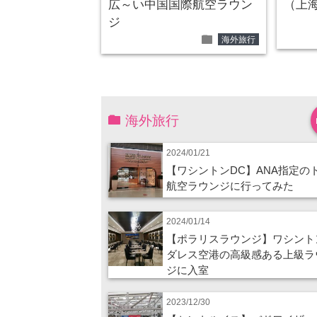
広～い中国国際航空ラウン
（上
ジ
folder
海外旅行
海外旅行
2024/01/21
【ワシントンDC】ANA指定の
航空ラウンジに行ってみた
2024/01/14
【ポラリスラウンジ】ワシント
ダレス空港の高級感ある上級ラ
ジに入室
2023/12/30