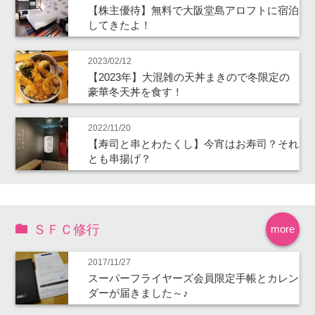
【株主優待】無料で大阪堂島アロフトに宿泊
してきたよ！
2023/02/12
【2023年】大混雑の天丼まきので冬限定の
豪華冬天丼を食す！
2022/11/20
【寿司と串とわたくし】今宵はお寿司？それ
とも串揚げ？
ＳＦＣ修行
more
2017/11/27
スーパーフライヤーズ会員限定手帳とカレン
ダーが届きました～♪