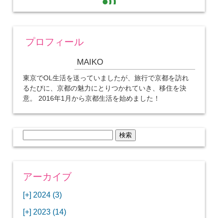
プロフィール
MAIKO
東京でOL生活を送っていましたが、旅行で京都を訪れ
るたびに、京都の魅力にとりつかれていき、移住を決
意。 2016年1月から京都生活を始めました！
検
索:
アーカイブ
[+]
2024 (3)
[+]
1月 (3)
[+]
2023 (14)
ANAビジネスクラスでワシントンDCから羽田