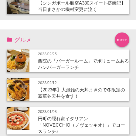
【シンガポール航空A380スイート搭乗記】
当日まさかの機材変更に泣く
グルメ
more
2023/02/25
西院の「バーガールーム」でボリュームある
ハンバーガーランチ
2023/02/12
【2023年】大混雑の天丼まきので冬限定の
豪華冬天丼を食す！
2023/01/08
円町の隠れ家イタリアン
「NOVECCHIO（ノヴェッキオ）」でコー
スランチ♪