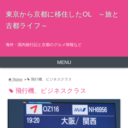
東京から京都に移住したOL ～旅と
古都ライフ～
海外・国内旅行記と京都のグルメ情報など
MENU
Home
»
飛行機、ビジネスクラス
home
tag
飛行機、ビジネスクラス
tag