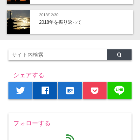
2018/12/30
2018年を振り返って
シェアする
line
twitter
facebook
hatenabookmark
フォローする
feed