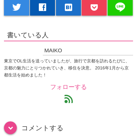
line
twitter
facebook
hatenabookmark
書いている人
MAIKO
東京でOL生活を送っていましたが、旅行で京都を訪れるたびに、
京都の魅力にとりつかれていき、移住を決意。 2016年1月から京
都生活を始めました！
フォローする
feed
コメントする
down