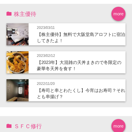
株主優待
more
2023/03/11
【株主優待】無料で大阪堂島アロフトに宿泊
してきたよ！
2023/02/12
【2023年】大混雑の天丼まきので冬限定の
豪華冬天丼を食す！
2022/11/20
【寿司と串とわたくし】今宵はお寿司？それ
とも串揚げ？
ＳＦＣ修行
more