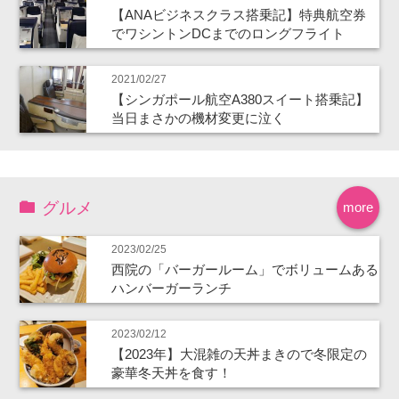
【ANAビジネスクラス搭乗記】特典航空券
でワシントンDCまでのロングフライト
2021/02/27
【シンガポール航空A380スイート搭乗記】
当日まさかの機材変更に泣く
グルメ
more
2023/02/25
西院の「バーガールーム」でボリュームある
ハンバーガーランチ
2023/02/12
【2023年】大混雑の天丼まきので冬限定の
豪華冬天丼を食す！