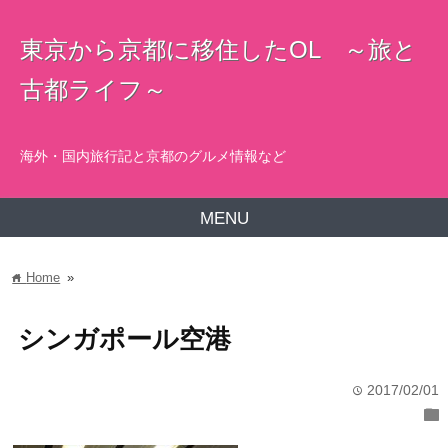
東京から京都に移住したOL ～旅と
古都ライフ～
海外・国内旅行記と京都のグルメ情報など
MENU
Home
»
home
シンガポール空港
2017/02/01
time
folder