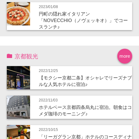
2023/01/08
円町の隠れ家イタリアン
「NOVECCHIO（ノヴェッキオ）」でコー
スランチ♪
京都観光
more
2022/12/25
【モクシー京都二条】オシャレでリーズナブ
ルな人気ホテルに宿泊♪
2022/11/03
ホテルベース京都四条烏丸に宿泊。朝食はコ
メダ珈琲のモーニング♪
2022/10/15
「リーガグラン京都」ホテルのコースディナ