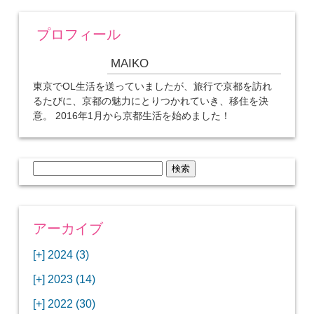
プロフィール
MAIKO
東京でOL生活を送っていましたが、旅行で京都を訪れ
るたびに、京都の魅力にとりつかれていき、移住を決
意。 2016年1月から京都生活を始めました！
検
索:
アーカイブ
[+]
2024 (3)
[+]
1月 (3)
[+]
2023 (14)
ANAビジネスクラスでワシントンDCから羽田
[+]
12月 (3)
空港へ！
[+]
2022 (30)
【セントルイス】バドワイザーの工場見学はビ