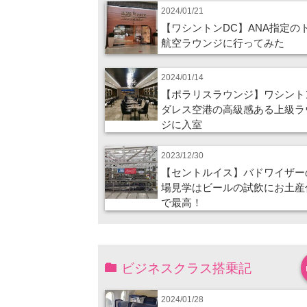
2024/01/21
【ワシントンDC】ANA指定の
航空ラウンジに行ってみた
2024/01/14
【ポラリスラウンジ】ワシント
ダレス空港の高級感ある上級ラ
ジに入室
2023/12/30
【セントルイス】バドワイザー
場見学はビールの試飲にお土産
で最高！
ビジネスクラス搭乗記
2024/01/28