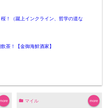
！桜！（蹴上インクライン、哲学の道な
朝飲茶！【金御海鮮酒家】
マイル
more
more