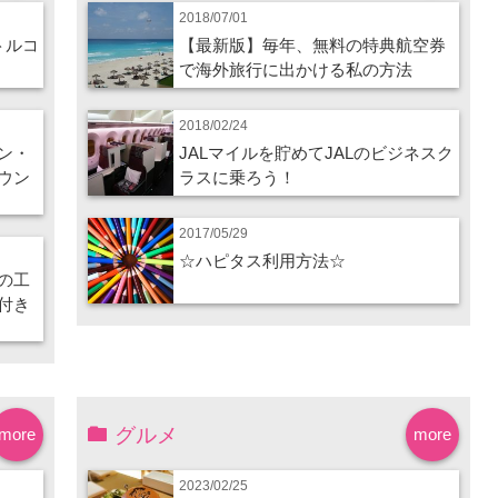
2018/07/01
トルコ
【最新版】毎年、無料の特典航空券
で海外旅行に出かける私の方法
2018/02/24
ン・
JALマイルを貯めてJALのビジネスク
ウン
ラスに乗ろう！
2017/05/29
☆ハピタス利用方法☆
の工
付き
グルメ
more
more
2023/02/25