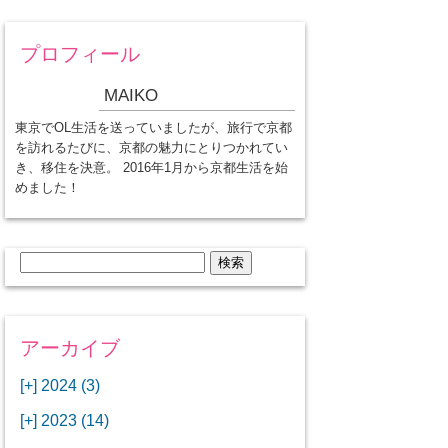
プロフィール
MAIKO
東京でOL生活を送っていましたが、旅行で京都
を訪れるたびに、京都の魅力にとりつかれてい
き、移住を決意。 2016年1月から京都生活を始
めました！
検
索:
アーカイブ
[+]
2024 (3)
[+]
1月 (3)
[+]
2023 (14)
ANAビジネスクラスでワシントン
[+]
12月 (3)
DCから羽田空港へ！