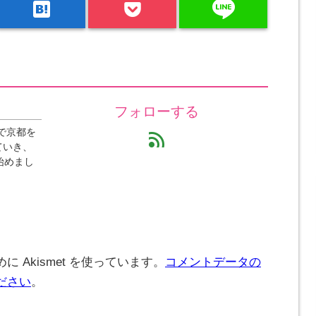
line
hatenabookmark
フォローする
で京都を
feed
ていき、
始めまし
 Akismet を使っています。
コメントデータの
ださい
。