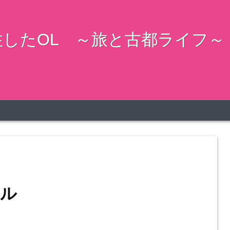
したOL ～旅と古都ライフ～
ール