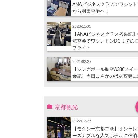
ANAビジネスクラスでワシント
から羽田空港へ！
2023/11/05
【ANAビジネスクラス搭乗記】
航空券でワシントンDCまでの
フライト
2021/02/27
【シンガポール航空A380スイ
乗記】当日まさかの機材変更に
京都観光
2022/12/25
【モクシー京都二条】オシャレ
ーズナブルな人気ホテルに宿泊