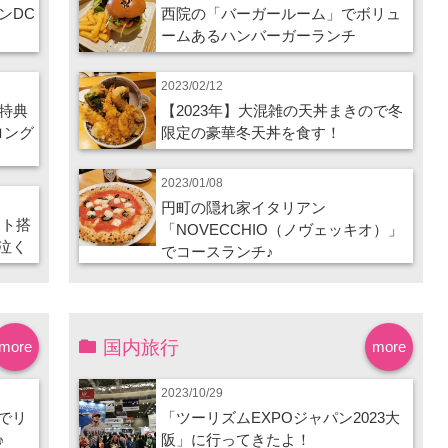
ンDC
西院の「バーガールーム」でボリュ
ームあるハンバーガーランチ
2023/02/12
特典
【2023年】大混雑の天丼まきので冬
ロング
限定の豪華冬天丼を食す！
2023/01/08
円町の隠れ家イタリアン
ート搭
「NOVECCHIO（ノヴェッキオ）」
泣く
でコースランチ♪
国内旅行
more
more
2023/10/29
でリ
「ツーリズムEXPOジャパン2023大
♪
阪」に行ってきたよ！