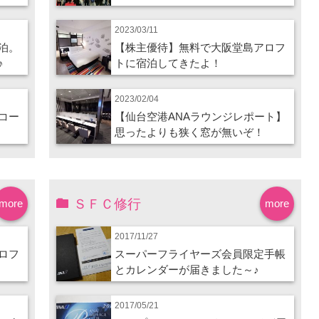
2023/03/11
泊。
【株主優待】無料で大阪堂島アロフ
♪
トに宿泊してきたよ！
2023/02/04
コー
【仙台空港ANAラウンジレポート】
思ったよりも狭く窓が無いぞ！
ＳＦＣ修行
more
more
2017/11/27
ロフ
スーパーフライヤーズ会員限定手帳
とカレンダーが届きました～♪
2017/05/21