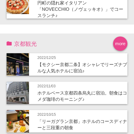
円町の隠れ家イタリアン
「NOVECCHIO（ノヴェッキオ）」でコー
スランチ♪
京都観光
more
2022/12/25
【モクシー京都二条】オシャレでリーズナブ
ルな人気ホテルに宿泊♪
2022/11/03
ホテルベース京都四条烏丸に宿泊。朝食はコ
メダ珈琲のモーニング♪
2022/10/15
「リーガグラン京都」ホテルのコースディナ
ーと三段重の朝食