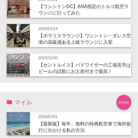
【ワシントンDC】ANA指定のトルコ航空ラ
ウンジに行ってみた
2024/01/14
【ポラリスラウンジ】ワシントン・ダレス空
港の高級感ある上級ラウンジに入室
2023/12/30
【セントルイス】バドワイザーの工場見学は
ビールの試飲にお土産付きで最高！
マイル
more
2018/07/01
【最新版】毎年、無料の特典航空券で海外旅
行に出かける私の方法