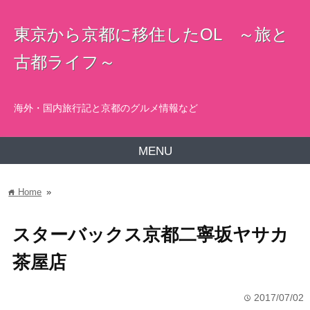
東京から京都に移住したOL ～旅と
古都ライフ～
海外・国内旅行記と京都のグルメ情報など
MENU
Home
»
home
スターバックス京都二寧坂ヤサカ
茶屋店
2017/07/02
time