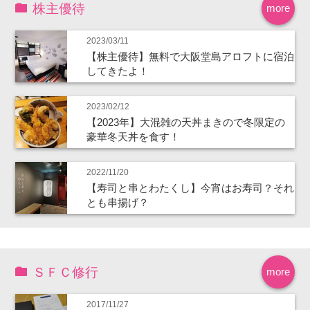
株主優待
more
2023/03/11
【株主優待】無料で大阪堂島アロフトに宿泊
してきたよ！
2023/02/12
【2023年】大混雑の天丼まきので冬限定の
豪華冬天丼を食す！
2022/11/20
【寿司と串とわたくし】今宵はお寿司？それ
とも串揚げ？
ＳＦＣ修行
more
2017/11/27