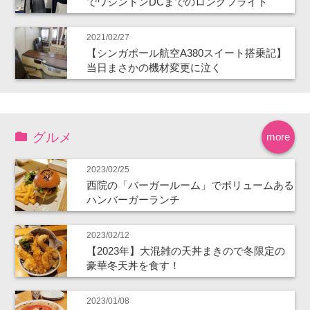
でワシントンDCまでのロングフライト
2021/02/27
【シンガポール航空A380スイート搭乗記】
当日まさかの機材変更に泣く
グルメ
more
2023/02/25
西院の「バーガールーム」でボリュームある
ハンバーガーランチ
2023/02/12
【2023年】大混雑の天丼まきので冬限定の
豪華冬天丼を食す！
2023/01/08