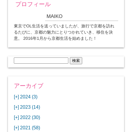
プロフィール
MAIKO
東京でOL生活を送っていましたが、旅行で京都を訪れ
るたびに、京都の魅力にとりつかれていき、移住を決
意。 2016年1月から京都生活を始めました！
検
索:
アーカイブ
[+]
2024 (3)
[+]
1月 (3)
[+]
2023 (14)
ANAビジネスクラスでワシントンDCから羽田
[+]
12月 (3)
空港へ！
[+]
2022 (30)
【セントルイス】バドワイザーの工場見学はビ
[+]
11月 (3)
[+]
【ワシントンDC】ANA指定のトルコ航空ラウ
12月 (1)
ールの試飲にお土産付きで最高！
[+]
2021 (58)
ンジに行ってみた
【マリオット パルス アット メイフラワー宿泊
【モクシー京都二条】オシャレでリーズナブル