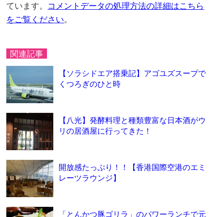
ています。
コメントデータの処理方法の詳細はこちら
をご覧ください
。
関連記事
【ソラシドエア搭乗記】アゴユズスープで
くつろぎのひと時
【八光】発酵料理と種類豊富な日本酒がウ
リの居酒屋に行ってきた！
開放感たっぷり！！【香港国際空港のエミ
レーツラウンジ】
「とんかつ豚ゴリラ」のパワーランチで元