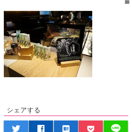
folder
シェアする
line
twitter
facebook
hatenabookmark