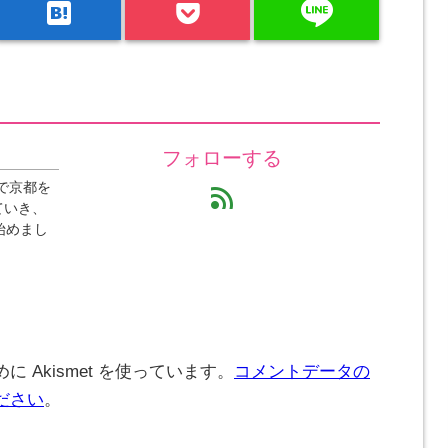
line
hatenabookmark
フォローする
で京都を
feed
ていき、
始めまし
 Akismet を使っています。
コメントデータの
ださい
。