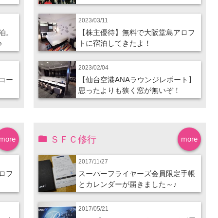
2023/03/11
泊。
【株主優待】無料で大阪堂島アロフ
♪
トに宿泊してきたよ！
2023/02/04
コー
【仙台空港ANAラウンジレポート】
思ったよりも狭く窓が無いぞ！
ＳＦＣ修行
more
more
2017/11/27
ロフ
スーパーフライヤーズ会員限定手帳
とカレンダーが届きました～♪
2017/05/21