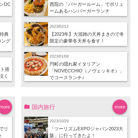
ンDC
西院の「バーガールーム」でボリュ
ームあるハンバーガーランチ
2023/02/12
特典
【2023年】大混雑の天丼まきので冬
ロング
限定の豪華冬天丼を食す！
2023/01/08
円町の隠れ家イタリアン
ート搭
「NOVECCHIO（ノヴェッキオ）」
泣く
でコースランチ♪
国内旅行
more
more
2023/10/29
でリ
「ツーリズムEXPOジャパン2023大
♪
阪」に行ってきたよ！