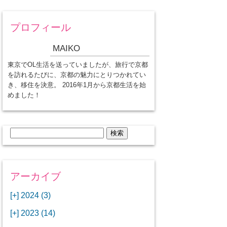
プロフィール
MAIKO
東京でOL生活を送っていましたが、旅行で京都
を訪れるたびに、京都の魅力にとりつかれてい
き、移住を決意。 2016年1月から京都生活を始
めました！
検
索:
アーカイブ
[+]
2024 (3)
[+]
1月 (3)
[+]
2023 (14)
ANAビジネスクラスでワシントン
[+]
12月 (3)
DCから羽田空港へ！