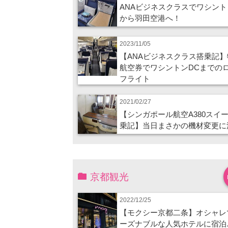
ANAビジネスクラスでワシント
から羽田空港へ！
2023/11/05
【ANAビジネスクラス搭乗記】
航空券でワシントンDCまでの
フライト
2021/02/27
【シンガポール航空A380スイ
乗記】当日まさかの機材変更に
京都観光
2022/12/25
【モクシー京都二条】オシャレ
ーズナブルな人気ホテルに宿泊