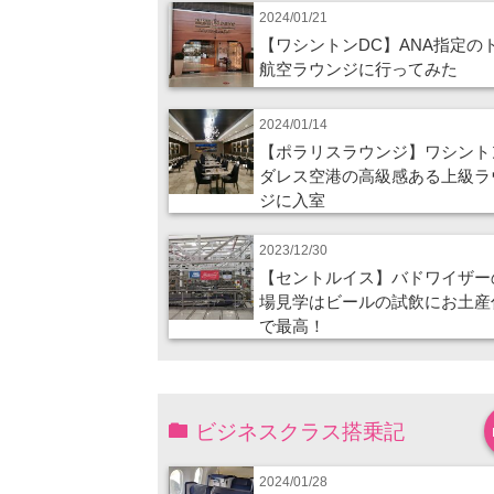
2024/01/21
【ワシントンDC】ANA指定の
航空ラウンジに行ってみた
2024/01/14
【ポラリスラウンジ】ワシント
ダレス空港の高級感ある上級ラ
ジに入室
2023/12/30
【セントルイス】バドワイザー
場見学はビールの試飲にお土産
で最高！
ビジネスクラス搭乗記
2024/01/28