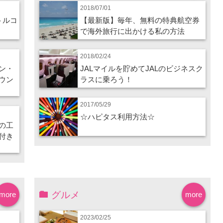
2018/07/01
トルコ
【最新版】毎年、無料の特典航空券
で海外旅行に出かける私の方法
2018/02/24
ン・
JALマイルを貯めてJALのビジネスク
ウン
ラスに乗ろう！
2017/05/29
☆ハピタス利用方法☆
の工
付き
グルメ
more
more
2023/02/25