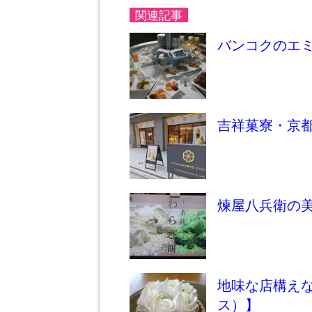
関連記事
バンコクのエ
吉祥菓寮・京
煉屋八兵衛の
地味な店構えな
ス）】